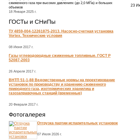
сжиженного газа при высоких давлениях (до 2,0 МПа) и больших
23 Ию
объемов
18 Января 2025 г.
ГОСТы и СНиПы
ТУ 4859-004-12261875-2013. Насосно-счетная установка
Vortex. Технические условия
08 Июня 2017 г.
Газы углеводородные сжиженные топливные. ГОСТ Р
52087-2003
26 Апреля 2017 г.
ВНТП 51-1-88 Ведомственные нормы на проектирование
установок по производству и хранению сжиженного
природного газа, изотермических хранилищ и
газозаправочных станций (временные)
20 Февраля 2017 г.
Фотогалерея
Отгрузка партии испарительных установок
07 Июля 2026 г.