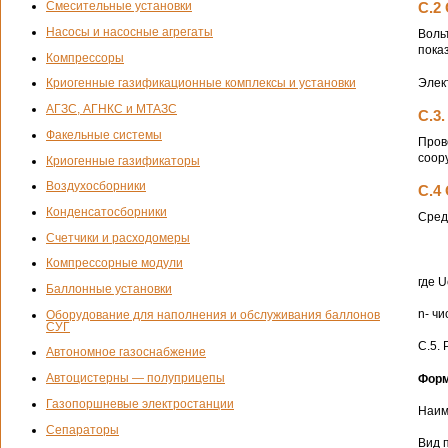
С.2
Смесительные установки
Насосы и насосные агрегаты
Воль
пока
Компрессоры
Элек
Криогенные газификационные комплексы и установки
АГЗС, АГНКС и МТАЗС
С.3
Факельные системы
Пров
соор
Криогенные газификаторы
Воздухосборники
С.4
Конденсатосборники
Сред
Счетчики и расходомеры
Компрессорные модули
где U
Баллонные установки
n- ч
Оборудование для наполнения и обслуживания баллонов
СУГ
С.5.
Автономное газоснабжение
Автоцистерны — полуприцепы
Форм
Газопоршневые электростанции
Наим
Сепараторы
Вид 