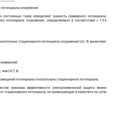
о потенциала сооружения
х постоянных токов определяют разность суммарного потенциала,
ого потенциала сооружения, определяемого в соответствии с Г.3.4
тносительно стационарного потенциала сооружения Uст, В, вычисляют
 измерений;
 чем UCT, В.
 смещений потенциала относительно стационарного потенциала.
естве признака эффективности электрохимической защиты можно
т стационарного потенциала, не превышающую в пересчете на сутки