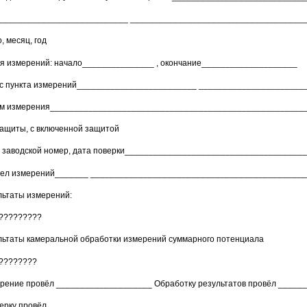
___________________________ ____________________________________
, месяц, год
я измерений: начало_______________ , окончание____________________
с пункта измерений_________________________ ______________________
м измерения_____________________________________________________
защиты, с включенной защитой
и заводской номер, дата поверки_____________________________________
ел измерений_______ _____________________________________________
льтаты измерений:
?????????
льтаты камеральной обработки измерений суммарного потенциала
????????
рение провёл ____________________ Обработку результатов провёл _____
ерку провёл _____________________________________________________