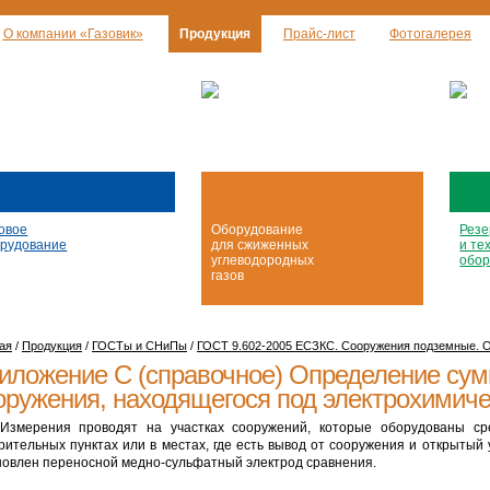
О компании «Газовик»
Продукция
Прайс-лист
Фотогалерея
овое
Оборудование
Резе
рудование
для сжиженных
и те
углеводородных
обор
газов
ая
/
Продукция
/
ГОСТы и СНиПы
/
ГОСТ 9.602-2005 ЕСЗКС. Сооружения подземные. О
иложение С (справочное) Определение сум
оружения, находящегося под электрохимич
 Измерения проводят на участках сооружений, которые оборудованы ср
рительных пунктах или в местах, где есть вывод от сооружения и открытый
новлен переносной медно-сульфатный электрод сравнения.