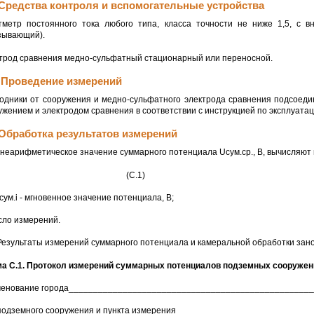
 Средства контроля и вспомогательные устройства
тметр постоянного тока любого типа, класса точности не ниже 1,5, с
зывающий).
трод сравнения медно-сульфатный стационарный или переносной.
. Проведение измерений
одники от сооружения и медно-сульфатного электрода сравнения подсоед
ужением и электродом сравнения в соответствии с инструкцией по эксплуатац
 Обработка результатов измерений
неарифметическое значение суммарного потенциала Uсум.ср., В, вычисляют
(С.1)
сум.i - мгновенное значение потенциала, В;
исло измерений.
 Результаты измерений суммарного потенциала и камеральной обработки зано
а С.1. Протокол измерений суммарных потенциалов подземных сооружен
енование города_________________________________________________
подземного сооружения и пункта измерения___________________________