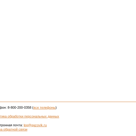
фон: 8-800-200-0358 (
все телефоны
)
тика обработки персональных данных
тронная почта:
lpg@gazovik.ru
а обратной связи