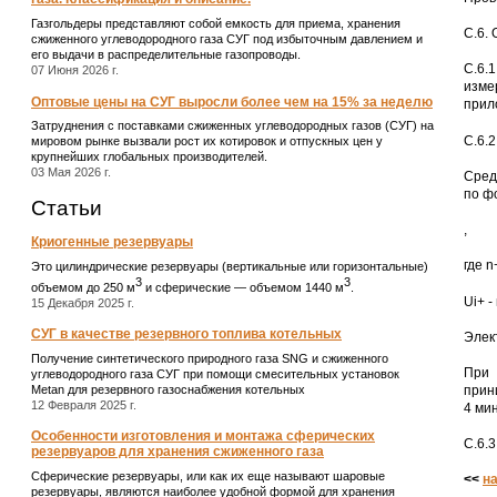
Газгольдеры представляют собой емкость для приема, хранения
С.6.
сжиженного углеводородного газа СУГ под избыточным давлением и
его выдачи в распределительные газопроводы.
С.6.
07 Июня 2026 г.
изме
Оптовые цены на СУГ выросли более чем на 15% за неделю
прил
Затруднения с поставками сжиженных углеводородных газов (СУГ) на
С.6.
мировом рынке вызвали рост их котировок и отпускных цен у
крупнейших глобальных производителей.
03 Мая 2026 г.
Сред
по ф
Статьи
,
Криогенные резервуары
где 
Это цилиндрические резервуары (вертикальные или горизонтальные)
3
3
объемом до 250 м
и сферические ― объемом 1440 м
.
Ui+ 
15 Декабря 2025 г.
СУГ в качестве резервного топлива котельных
Элек
Получение синтетического природного газа SNG и сжиженного
При 
углеводородного газа СУГ при помощи смесительных установок
Metan для резервного газоснабжения котельных
прин
12 Февраля 2025 г.
4 мин
Особенности изготовления и монтажа сферических
С.6.
резервуаров для хранения сжиженного газа
Сферические резервуары, или как их еще называют шаровые
<<
н
резервуары, являются наиболее удобной формой для хранения