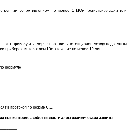
 внутренним сопротивлением не менее 1 МОм (регистрирующий или
иняют к прибору и измеряют разность потенциалов между подземным
ии прибора с интервалом 10с в течение не менее 10 мин.
 по формуле
сят в протокол по форме С.1.
ий при контроле эффективности электрохимической защиты
_________
________