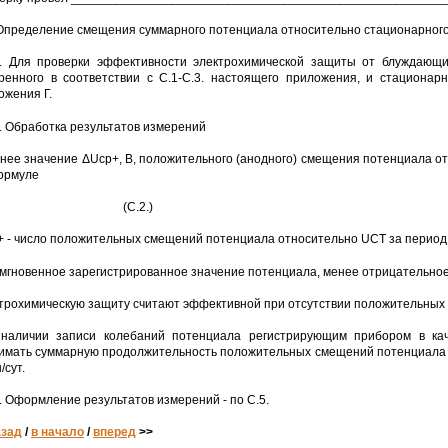
 Определение смещения суммарного потенциала относительно стационарног
1. Для проверки эффективности электрохимической защиты от блуждающи
ренного в соответствии с С.1-С.3. настоящего приложения, и стационарн
ожения Г.
2. Обработка результатов измерений
нее значение ΔUср+, В, положительного (анодного) смещения потенциала о
ормуле
 (С.2.)
n+ - число положительных смещений потенциала относительно UCT за период
- мгновенное зарегистрированное значение потенциала, менее отрицательное,
трохимическую защиту считают эффективной при отсутствии положительных
наличии записи колебаний потенциала регистрирующим прибором в кач
имать суммарную продолжительность положительных смещений потенциала о
/сут.
3. Оформление результатов измерений - по С.5.
азад
/
в начало
/
вперед
>>