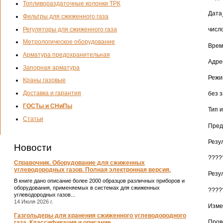
Топливораздаточные колонки ТРК
Дата
Фильтры для сжиженного газа
Регуляторы для сжиженного газа
число
Метрологическое оборудование
Врем
Арматура предохранительная
Адре
Запорная арматура
Режи
Краны газовые
Доставка и гарантия
без 
ГОСТы и СНиПы
Тип 
Статьи
Пред
Резу
Новости
????
Справочник. Оборудование для сжиженных
углеводородных газов. Полная электронная версия.
Резу
В книге дано описание более 2000 образцов различных приборов и
оборудования, применяемых в системах для сжиженных
????
углеводородных газов...
14 Июля 2026 г.
Изме
Газгольдеры для хранения сжиженного углеводородного
Пров
газа. Классификация и описание.