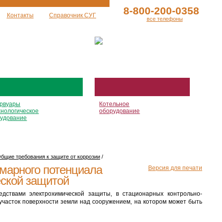
8-800-200-0358
Контакты
Справочник СУГ
все телефоны
рвуары
Котельное
хнологическое
оборудование
удование
бщие требования к защите от коррозии
/
марного потенциала
Версия для печати
еской защитой
едствами электрохимической защиты, в стационарных контрольно-
 участок поверхности земли над сооружением, на котором может быть