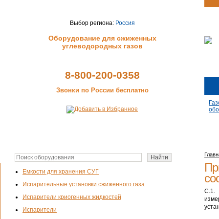
Выбор региона:
Россия
Оборудование для сжиженных
углеводородных газов
8-800-200-0358
Звонки по России бесплатно
Газ
обо
Главн
Пр
Емкости для хранения СУГ
со
Испарительные установки сжиженного газа
С.1.
Испарители криогенных жидкостей
изме
уста
Испарители