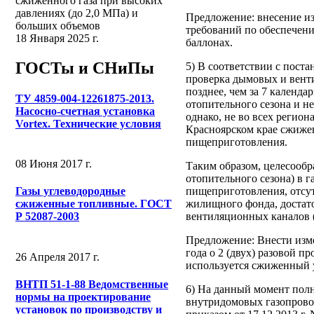
сжиженного газа при высоких
давлениях (до 2,0 МПа) и
Предложение: внесение из
больших объемов
требований по обеспечению
18 Января 2025 г.
баллонах.
ГОСТы и СНиПы
5) В соответствии с поста
проверка дымовых и венти
позднее, чем за 7 календа
ТУ 4859-004-12261875-2013.
отопительного сезона и не
Насосно-счетная установка
однако, не во всех регион
Vortex. Технические условия
Красноярском крае сжижен
пищеприготовления.
08 Июня 2017 г.
Таким образом, целесообра
отопительного сезона) в 
пищеприготовления, отсут
Газы углеводородные
жилищного фонда, достато
сжиженные топливные. ГОСТ
вентиляционных каналов (п
Р 52087-2003
Предложение: Внести изме
года о 2 (двух) разовой 
26 Апреля 2017 г.
используется сжиженный 
ВНТП 51-1-88 Ведомственные
6) На данный момент полн
нормы на проектирование
внутридомовых газопровод
установок по производству и