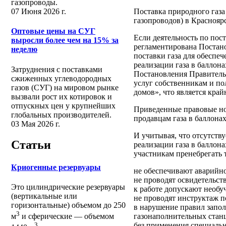
газопроводы.
Поставка природного газа
07 Июня 2026 г.
газопроводов) в Красноярс
Оптовые цены на СУГ
Если деятельность по пос
выросли более чем на 15% за
регламентирована Постано
неделю
поставки газа для обеспе
реализации газа в баллон
Затруднения с поставками
Постановления Правитель
сжиженных углеводородных
услуг собственникам и п
газов (СУГ) на мировом рынке
домов», что является кра
вызвали рост их котировок и
отпускных цен у крупнейших
Приведенные правовые но
глобальных производителей.
продавцам газа в баллона
03 Мая 2026 г.
И учитывая, что отсутств
Статьи
реализации газа в баллона
участникам пренебрегать 
Криогенные резервуары
не обеспечивают аварийно
не проводят освидетельст
Это цилиндрические резервуары
к работе допускают необу
(вертикальные или
не проводят инструктаж п
горизонтальные) объемом до 250
в нарушение правил запол
3
газонаполнительных стан
м
и сферические ― объемом
без применения специальн
3