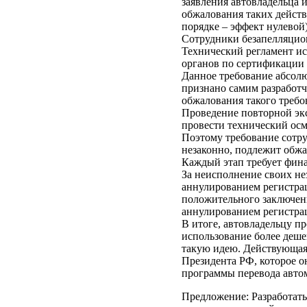
заявления автовладельца 
обжалования таких действ
порядке – эффект нулевой)
Сотрудники безапелляцион
Технический регламент и
органов по сертификации
Данное требование абсолю
признано самим разработч
обжалования такого требо
Проведение повторной экс
провести технический осм
Поэтому требование сотр
незаконно, подлежит обжа
Каждый этап требует фина
За неисполнение своих н
аннулированием регистрац
положительного заключен
аннулированием регистра
В итоге, автовладельцу пр
использование более дешев
такую идею. Действующа
Президента РФ, которое о
программы перевода автом
Предложение: Разработат