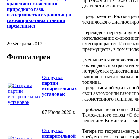
приказом от 17.12.2013 г
хранению сжиженного
диагностирования».
природного газа,
изотермических хранилищ и
Предложение: Рассмотреть
газозаправочных станций
технического диагностиро
(временные)
Переходя к нерегулируемо
использование сжиженного
ежегодно растет. Использо
20 Февраля 2017 г.
преимуществ, в том числе
Фотогалерея
уменьшается количество в
сокращаются затраты на м
не требуется существенны
накоплен значительный по
Отгрузка
топлива.
партии
Предлагаем обсудить про
испарительных
свои автомобили газоиспо
установок
газомоторного топлива, 
Проблемы возникли с 01.0
07 Июля 2026 г.
Таможенного союза «О бе
решением Комиссии Таможе
Отгрузка
Теперь по техрегламенту,
испарительной
требуется согласовать с 