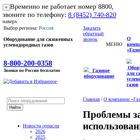
Временно не работает номер 8800,
×
звоните по телефону:
8 (8452) 740-820
наверх
Выбор региона:
Россия
Заказать
обратный
О
Оборудование для сжиженных
звонок
МЕНЮ
комп
углеводородных газов
«Газо
8-800-200-0358
Обор
Звонки по России бесплатно
Газовое
для 
оборудование
углев
газов
Главная
/
О компании «Га
Проблемы за
использова
Новости отрасли
2026
2025