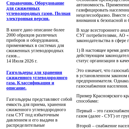
Справочник. Оборудование
автономность. Применение
для сжиженных
газифицировать населенны
углеводородных газов. Полная
нецелесообразно. Вместе 
электронная версия.
внимания к безопасной и 
В книге дано описание более
В ходе всестороннего ана
2000 образцов различных
СУГ потребителями, АО 
приборов и оборудования,
законодательства в сфере 
применяемых в системах для
1) В настоящее время дея
сжиженных углеводородных
действующим законодател
газов...
статус организации в кач
14 Июля 2026 г.
Это означает, что газосн
Газгольдеры для хранения
в установленном законом 
сжиженного углеводородного
предпринимателя. Однако,
газа. Классификация и
газоснабжения населения.
описание.
Пример Красноярского кра
Газгольдеры представляют собой
способами:
емкость для приема, хранения
сжиженного углеводородного
Первый – это газоснабже
газа СУГ под избыточным
газом (далее - СУГ) от гр
давлением и его выдачи в
распределительные
Второй – снабжение насе