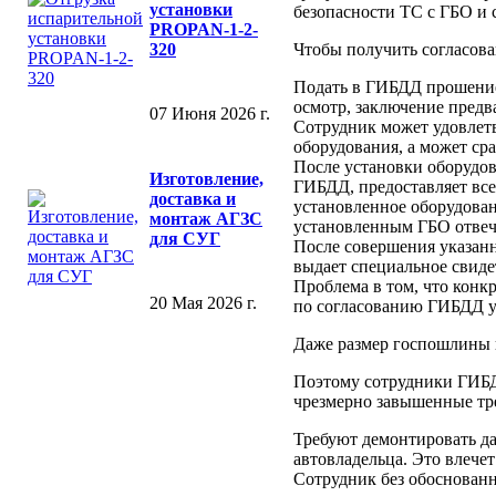
установки
безопасности ТС с ГБО и
PROPAN-1-2-
Чтобы получить согласова
320
Подать в ГИБДД прошение
осмотр, заключение предв
07 Июня 2026 г.
Сотрудник может удовлетв
оборудования, а может сра
После установки оборудов
Изготовление,
ГИБДД, предоставляет вс
доставка и
установленное оборудован
монтаж АГЗС
установленным ГБО отвеча
для СУГ
После совершения указан
выдает специальное свиде
Проблема в том, что конк
20 Мая 2026 г.
по согласованию ГИБДД ус
Даже размер госпошлины 
Поэтому сотрудники ГИБД
чрезмерно завышенные тр
Требуют демонтировать да
автовладельца. Это влече
Сотрудник без обоснован