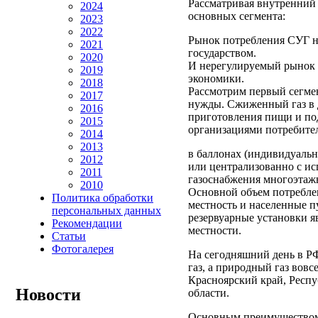
Рассматривая внутренний 
2024
основных сегмента:
2023
2022
Рынок потребления СУГ н
2021
государством.
2020
И нерегулируемый рынок 
2019
экономики.
2018
Рассмотрим первый сегме
2017
нужды. Сжиженный газ в 
2016
приготовления пищи и по
2015
организациями потребите
2014
2013
в баллонах (индивидуальн
2012
или централизованно с ис
2011
газоснабжения многоэтаж
2010
Основной объем потреблен
Политика обработки
местность и населенные п
персональных данных
резервуарные установки я
Рекомендации
местности.
Статьи
Фотогалерея
На сегодняшний день в Р
газ, а природный газ вовс
Красноярский край, Респу
Новости
области.
Основным преимуществом 