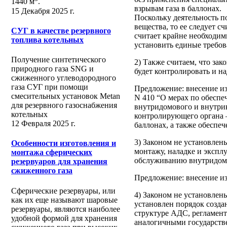
1440 м
.
взрывам газа в баллонах.
15 Декабря 2025 г.
Поскольку деятельность по
вещества, то ее следует 
СУГ в качестве резервного
считает крайне необходим
топлива котельных
установить единые требов
Получение синтетического
2) Также считаем, что за
природного газа SNG и
будет контролировать и на
сжиженного углеводородного
газа СУГ при помощи
Предложение: внесение из
смесительных установок Metan
N 410 “О мерах по обесп
для резервного газоснабжения
внутридомового и внутрик
котельных
контролирующего органа – 
12 Февраля 2025 г.
баллонах, а также обеспе
3) Законом не установлен
Особенности изготовления и
монтажу, наладке и экспл
монтажа сферических
обслуживанию внутридомо
резервуаров для хранения
сжиженного газа
Предложение: внесение из
Сферические резервуары, или
4) Законом не установлен
как их еще называют шаровые
установлен порядок созда
резервуары, являются наиболее
структуре АДС, регламент
удобной формой для хранения
аналогичными государств