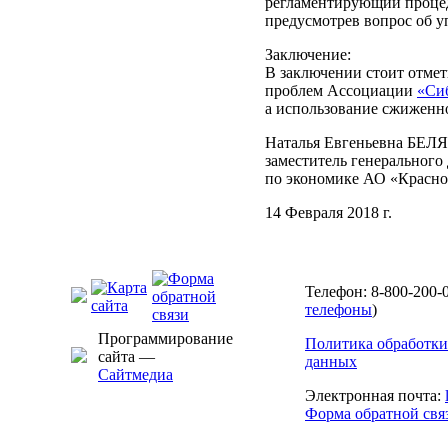
регламентирующий процед
предусмотрев вопрос об 
Заключение:
В заключении стоит отмет
проблем Ассоциации
«Си
а использование сжиженно
Наталья Евгеньевна БЕ
заместитель генерального
по экономике АО «Красно
14 Февраля 2018 г.
Телефон: 8-800-200-0
телефоны
)
Программирование
Политика обработки
сайта —
данных
Сайтмедиа
Электронная почта:
Форма обратной свя