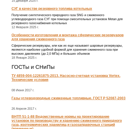
15 Декабря 2025 г.
СУГ в качестве резервного топлива котельных
Получение синтетического природного газа SNG и сжиженного
углеводородного газа СУГ при помощи смесительных установок Metan для
резервного газоснабжения котельных
12 Февраля 2025 г.
Особенности изготовления и монтажа сферических резервуаров
для хранения сжиженного газа
Сферические резервуары, или как их еще называют шаровые резервуары,
являются наиболее удобной формой для хранения сжиженного газа при
высоких давлениях (до 2,0 МПа) и больших объемов
18 Января 2025 г.
ГОСТы и СНиПы
ТУ 4859-004-12261875-2013. Насосно-счетная установка Vortex.
Технические условия
08 Июня 2017 г.
Газы углеводородные сжиженные топливные. ГОСТ Р 52087-2003
26 Апреля 2017 г.
ВНТП 51-1-88 Ведомственные нормы на проектирование
установок по производству и хранению сжиженного природного
газа, изотермических хранилищ и газозаправочных станций
(временные)