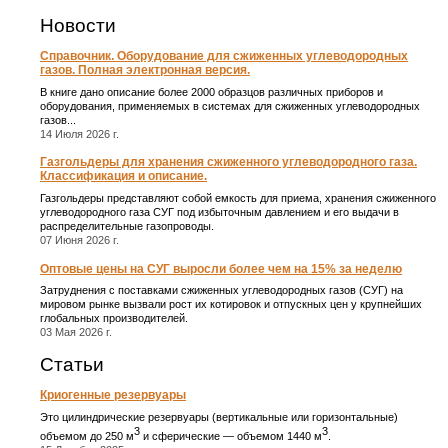
Новости
Справочник. Оборудование для сжиженных углеводородных
газов. Полная электронная версия.
В книге дано описание более 2000 образцов различных приборов и
оборудования, применяемых в системах для сжиженных углеводородных
газов...
14 Июля 2026 г.
Газгольдеры для хранения сжиженного углеводородного газа.
Классификация и описание.
Газгольдеры представляют собой емкость для приема, хранения сжиженного
углеводородного газа СУГ под избыточным давлением и его выдачи в
распределительные газопроводы.
07 Июня 2026 г.
Оптовые цены на СУГ выросли более чем на 15% за неделю
Затруднения с поставками сжиженных углеводородных газов (СУГ) на
мировом рынке вызвали рост их котировок и отпускных цен у крупнейших
глобальных производителей.
03 Мая 2026 г.
Статьи
Криогенные резервуары
Это цилиндрические резервуары (вертикальные или горизонтальные)
3
3
объемом до 250 м
и сферические ― объемом 1440 м
.