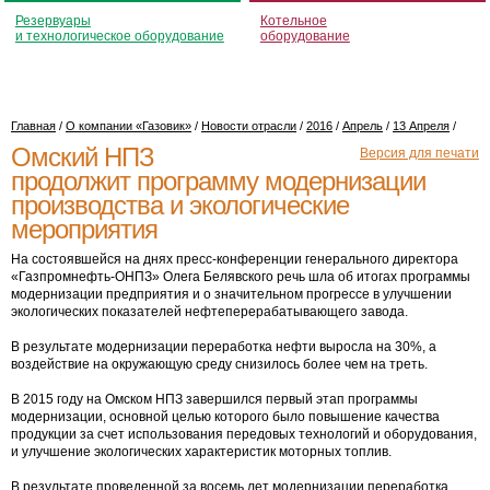
Резервуары
Котельное
и технологическое оборудование
оборудование
Главная
/
О компании «Газовик»
/
Новости отрасли
/
2016
/
Апрель
/
13 Апреля
/
Омский НПЗ
Версия для печати
продолжит программу модернизации
производства и экологические
мероприятия
На состоявшейся на днях пресс-конференции генерального директора
«Газпромнефть-ОНПЗ» Олега Белявского речь шла об итогах программы
модернизации предприятия и о значительном прогрессе в улучшении
экологических показателей нефтеперерабатывающего завода.
В результате модернизации переработка нефти выросла на 30%, а
воздействие на окружающую среду снизилось более чем на треть.
В 2015 году на Омском НПЗ завершился первый этап программы
модернизации, основной целью которого было повышение качества
продукции за счет использования передовых технологий и оборудования,
и улучшение экологических характеристик моторных топлив.
В результате проведенной за восемь лет модернизации переработка