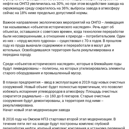
нефти на ОНПЗ увеличилась на 30%, но при этом воздействие завода на
окружающую среду сократилось на 36%; выбросы завода в атмосферу
сейчас на 18% ниже предельно допустимой нормы.
Важное направление экологических мероприятий на ОНПЗ – ликвидация
так называемых «объектов исторического наследия». Речь идет об
объектах, оставшихся с советских времен, когда технологии переработки
были несовершенными, а отношение к природе – потребительским. Один
из них – «пруд кислого гудрона» – существовал с 70-х годов. В прошлом
году из пруда выкачали содержимое и переработали в мазут для
котельных. Освободившаяся территория была рекультивирована и
передана городу.
Среди «объектов исторического наследия», которые в ближайшие годы
будут ликвидированы – полигоны, на которых утилизировались элементы
старого оборудования и промышленный мусор.
В планах предприятия – ввод в эксплуатацию в 2019 году новых очистных
сооружений. Новый объект будет полностью герметичным, что позволит
избежать испарения углеводородов в атмосферу. Площадь очистных
сократится радикально – со 160 до 6 гектаров. Старые очистные
сооружения будут демонтированы, а территория под ними –
рекультивирована.
Начат новый этап модернизации завода
В 2016 году на Омском НПЗ стартовал второй этап модернизации. В
течение пяти лет на заводе будут построены комплекс глубокой
переработки нефти, крупный комплекс коксования и установка первичной