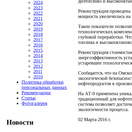
дизтопливо и высокооктан
2024
2023
Реконструкция проведена 
2022
мощность увеличилась на 
2021
2020
Такие показатели позволя
2019
технологических комплек
2018
глубокой переработки. Чт
2017
топлива и высокооктаново
2016
2015
Реконструкция стоимостью
2014
энергоэффективность уста
2013
устаревшие технологическ
2012
2011
Сообщается, что на Омск
2010
экологической безопасност
Политика обработки
нефтепродуктов в произв
персональных данных
Рекомендации
На АТ-9 применена уник
Статьи
традиционный для нефтеп
Фотогалерея
система позволяет достичь
экологичности процесса.
02 Марта 2016 г.
Новости