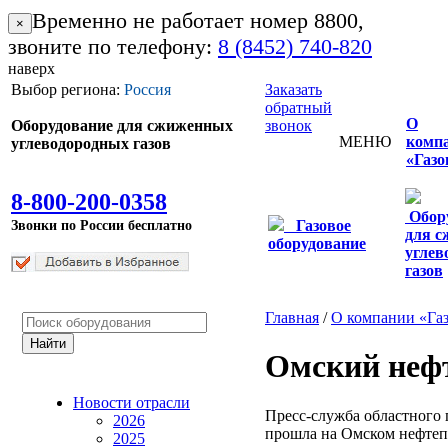
Временно не работает номер 8800,
×
звоните по телефону:
8 (8452) 740-820
наверх
Выбор региона:
Россия
Заказать
обратный
О
Оборудование для сжиженных
звонок
МЕНЮ
комп
углеводородных газов
«Газо
8-800-200-0358
Обор
Звонки по России бесплатно
Газовое
для 
оборудование
углев
газов
Главная
/
О компании «Га
Омский нефт
Новости отрасли
Пресс-служба областного 
2026
прошла на Омском нефтепе
2025