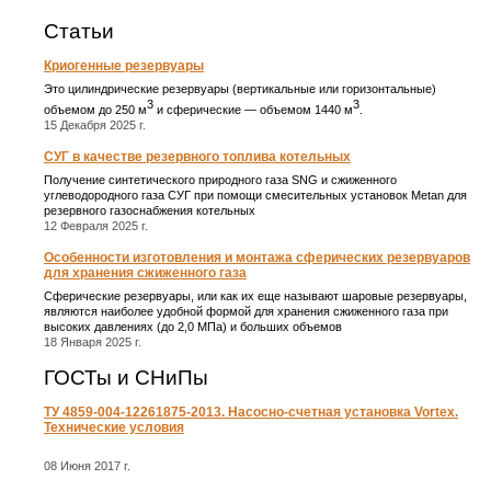
Статьи
Криогенные резервуары
Это цилиндрические резервуары (вертикальные или горизонтальные)
3
3
объемом до 250 м
и сферические ― объемом 1440 м
.
15 Декабря 2025 г.
СУГ в качестве резервного топлива котельных
Получение синтетического природного газа SNG и сжиженного
углеводородного газа СУГ при помощи смесительных установок Metan для
резервного газоснабжения котельных
12 Февраля 2025 г.
Особенности изготовления и монтажа сферических резервуаров
для хранения сжиженного газа
Сферические резервуары, или как их еще называют шаровые резервуары,
являются наиболее удобной формой для хранения сжиженного газа при
высоких давлениях (до 2,0 МПа) и больших объемов
18 Января 2025 г.
ГОСТы и СНиПы
ТУ 4859-004-12261875-2013. Насосно-счетная установка Vortex.
Технические условия
08 Июня 2017 г.