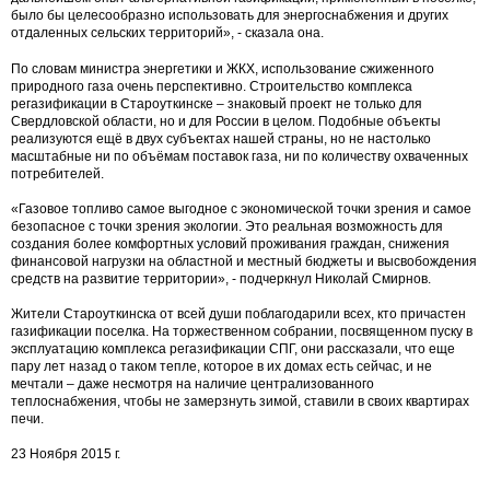
было бы целесообразно использовать для энергоснабжения и других
отдаленных сельских территорий», - сказала она.
По словам министра энергетики и ЖКХ, использование сжиженного
природного газа очень перспективно. Строительство комплекса
регазификации в Староуткинске – знаковый проект не только для
Свердловской области, но и для России в целом. Подобные объекты
реализуются ещё в двух субъектах нашей страны, но не настолько
масштабные ни по объёмам поставок газа, ни по количеству охваченных
потребителей.
«Газовое топливо самое выгодное с экономической точки зрения и самое
безопасное с точки зрения экологии. Это реальная возможность для
создания более комфортных условий проживания граждан, снижения
финансовой нагрузки на областной и местный бюджеты и высвобождения
средств на развитие территории», - подчеркнул Николай Смирнов.
Жители Староуткинска от всей души поблагодарили всех, кто причастен
газификации поселка. На торжественном собрании, посвященном пуску в
эксплуатацию комплекса регазификации СПГ, они рассказали, что еще
пару лет назад о таком тепле, которое в их домах есть сейчас, и не
мечтали – даже несмотря на наличие централизованного
теплоснабжения, чтобы не замерзнуть зимой, ставили в своих квартирах
печи.
23 Ноября 2015 г.