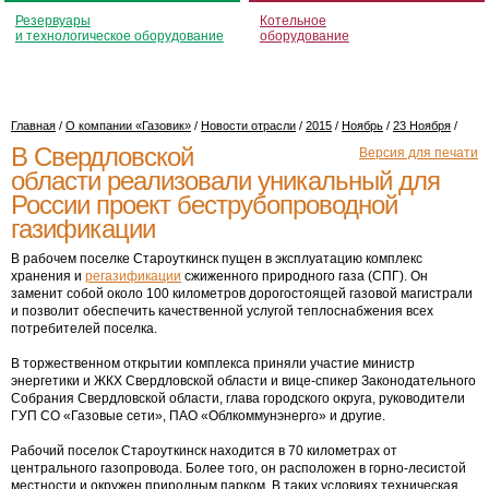
Резервуары
Котельное
и технологическое оборудование
оборудование
Главная
/
О компании «Газовик»
/
Новости отрасли
/
2015
/
Ноябрь
/
23 Ноября
/
В Свердловской
Версия для печати
области реализовали уникальный для
России проект беструбопроводной
газификации
В рабочем поселке Староуткинск пущен в эксплуатацию комплекс
хранения и
регазификации
сжиженного природного газа (СПГ). Он
заменит собой около 100 километров дорогостоящей газовой магистрали
и позволит обеспечить качественной услугой теплоснабжения всех
потребителей поселка.
В торжественном открытии комплекса приняли участие министр
энергетики и ЖКХ Свердловской области и вице-спикер Законодательного
Собрания Свердловской области, глава городского округа, руководители
ГУП СО «Газовые сети», ПАО «Облкоммунэнерго» и другие.
Рабочий поселок Староуткинск находится в 70 километрах от
центрального газопровода. Более того, он расположен в горно-лесистой
местности и окружен природным парком. В таких условиях техническая