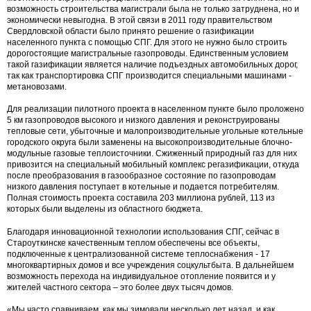
возможность строительства магистрали была не только затруднена, но и
экономически невыгодна. В этой связи в 2011 году правительством
Свердловской области было принято решение о газификации
населенного пункта с помощью СПГ. Для этого не нужно было строить
дорогостоящие магистральные газопроводы. Единственным условием
такой газификации является наличие подъездных автомобильных дорог,
так как транспортировка СПГ производится специальными машинами -
метановозами.
Для реализации пилотного проекта в населенном пункте было проложено
5 км газопроводов высокого и низкого давления и реконструированы
тепловые сети, убыточные и малопроизводительные угольные котельные
городского округа были заменены на высокопроизводительные блочно-
модульные газовые теплоисточники. Сжиженный природный газ для них
привозится на специальный мобильный комплекс регазификации, откуда
после преобразования в газообразное состояние по газопроводам
низкого давления поступает в котельные и подается потребителям.
Полная стоимость проекта составила 203 миллиона рублей, 113 из
которых были выделены из областного бюджета.
Благодаря инновационной технологии использования СПГ, сейчас в
Староуткинске качественным теплом обеспечены все объекты,
подключенные к централизованной системе теплоснабжения - 17
многоквартирных домов и все учреждения соцкультбыта. В дальнейшем
возможность перехода на индивидуальное отопление появится и у
жителей частного сектора – это более двух тысяч домов.
«Мы часто сравниваем, как мы зимовали несколько лет назад, и как