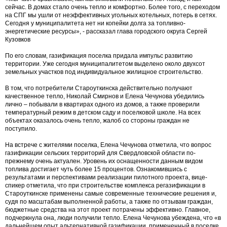
сейчас. В домах стало очень тепло и комфортно. Более того, с переходом
на СПГ мы ушли от неэффективных угольных котельных, потерь в сетях.
Сегодня у муниципалитета нет ни копейки долга за топливно-
энергетические ресурсы», - рассказал глава городского округа Сергей
Кузовков
По его словам, газификация поселка придала импульс развитию
территории. Уже сегодня муниципалитетом выделено около двухсот
земельных участков под индивидуальное жилищное строительство.
В том, что потребители Староуткинска действительно получают
качественное тепло, Николай Смирнов и Елена Чечунова убедились
лично – побывали в квартирах одного из домов, а также проверили
температурный режим в детском саду и поселковой школе. На всех
объектах оказалось очень тепло, жалоб со стороны граждан не
поступило.
На встрече с жителями поселка, Елена Чечунова отметила, что вопрос
газификации сельских территорий для Свердловской области по-
прежнему очень актуален. Уровень их оснащенности данным видом
топлива достигает чуть более 15 процентов. Ознакомившись с
результатами и перспективами реализации пилотного проекта, вице-
спикер отметила, что при строительстве комплекса регазификации в
Староуткинске применены самые современные технические решения и,
судя по масштабам выполненной работы, а также по отзывам граждан,
бюджетные средства на этот проект потрачены эффективно. Главное,
подчеркнула она, люди получили тепло. Елена Чечунова убеждена, что «в
дальнейшем опыт альтернативной газификации, примененный в поселке,