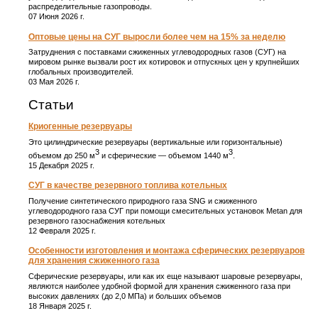
распределительные газопроводы.
07 Июня 2026 г.
Оптовые цены на СУГ выросли более чем на 15% за неделю
Затруднения с поставками сжиженных углеводородных газов (СУГ) на
мировом рынке вызвали рост их котировок и отпускных цен у крупнейших
глобальных производителей.
03 Мая 2026 г.
Статьи
Криогенные резервуары
Это цилиндрические резервуары (вертикальные или горизонтальные)
3
3
объемом до 250 м
и сферические ― объемом 1440 м
.
15 Декабря 2025 г.
СУГ в качестве резервного топлива котельных
Получение синтетического природного газа SNG и сжиженного
углеводородного газа СУГ при помощи смесительных установок Metan для
резервного газоснабжения котельных
12 Февраля 2025 г.
Особенности изготовления и монтажа сферических резервуаров
для хранения сжиженного газа
Сферические резервуары, или как их еще называют шаровые резервуары,
являются наиболее удобной формой для хранения сжиженного газа при
высоких давлениях (до 2,0 МПа) и больших объемов
18 Января 2025 г.