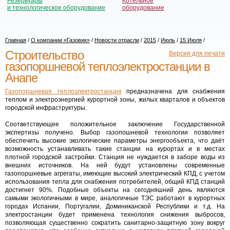
Резервуары
Котельное
и технологическое оборудование
оборудование
Главная
/
О компании «Газовик»
/
Новости отрасли
/
2015
/
Июль
/
15 Июля
/
Строительство
Версия для печати
газопоршневой теплоэлектростанции в
Анапе
Газопоршневая теплоэлектростанция
предназначена для снабжения
теплом и электроэнергией курортной зоны, жилых кварталов и объектов
городской инфраструктуры.
Соответствующее положительное заключение Государственной
экспертизы получено. Выбор газопошневой технологии позволяет
обеспечить высокие экологические параметры энергообъекта, что даёт
возможность устанавливать такие станции на курортах и в местах
плотной городской застройки. Станция не нуждается в заборе воды из
внешних источников. На ней будут установлены современные
газопоршневые агрегаты, имеющие высокий электрический КПД, с учетом
использования тепла для снабжения потребителей, общий КПД станций
достигнет 90%. Подобные объекты на сегодняшний день являются
самыми экологичными в мире, аналогичные ТЭС работают в курортных
городах Испании, Португалии, Доминиканской Республики и т.д. На
электростанции будет применена технология снижения выбросов,
позволяющая существенно сократить санитарно-защитную зону вокруг