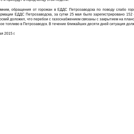
мним, обращения от горожан в ЕДДС Петрозаводска по поводу слабо горя
рмации ЕДДС Петрозаводска, за сутки 25 мая было зарегистрировано 152
рский доложил, что перебои с газоснабжением связаны с закрытием на план
бое топливо в Петрозаводск. В течение ближайших десяти дней ситуация дол
я 2015 г.