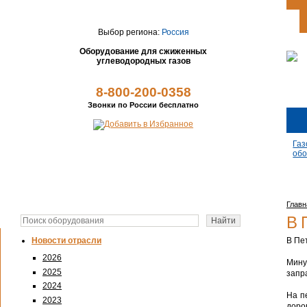
Выбор региона:
Россия
Оборудование для сжиженных
углеводородных газов
8-800-200-0358
Звонки по России бесплатно
Газ
обо
Главн
В 
В Пе
Новости отрасли
2026
Мину
2025
запр
2024
На п
2023
дорог