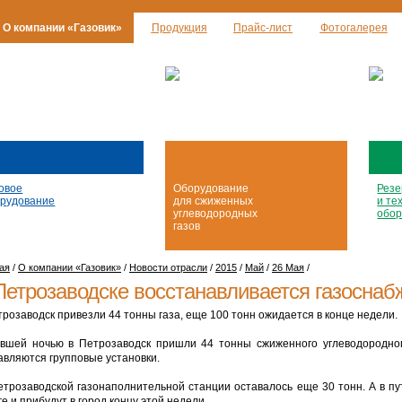
О компании «Газовик»
Продукция
Прайс-лист
Фотогалерея
овое
Оборудование
Резе
рудование
для сжиженных
и те
углеводородных
обор
газов
ая
/
О компании «Газовик»
/
Новости отрасли
/
2015
/
Май
/
26 Мая
/
Петрозаводске восстанавливается газоснаб
трозаводск привезли 44 тонны газа, еще 100 тонн ожидается в конце недели.
вшей ночью в Петрозаводск пришли 44 тонны сжиженного углеводородного
авляются групповые установки.
етрозаводской газонаполнительной станции оставалось еще 30 тонн. А в п
е и прибудут в город концу этой недели.