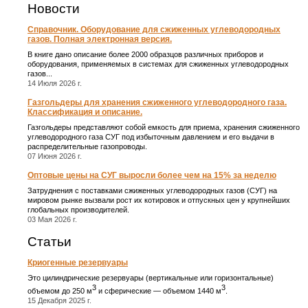
Новости
Справочник. Оборудование для сжиженных углеводородных
газов. Полная электронная версия.
В книге дано описание более 2000 образцов различных приборов и
оборудования, применяемых в системах для сжиженных углеводородных
газов...
14 Июля 2026 г.
Газгольдеры для хранения сжиженного углеводородного газа.
Классификация и описание.
Газгольдеры представляют собой емкость для приема, хранения сжиженного
углеводородного газа СУГ под избыточным давлением и его выдачи в
распределительные газопроводы.
07 Июня 2026 г.
Оптовые цены на СУГ выросли более чем на 15% за неделю
Затруднения с поставками сжиженных углеводородных газов (СУГ) на
мировом рынке вызвали рост их котировок и отпускных цен у крупнейших
глобальных производителей.
03 Мая 2026 г.
Статьи
Криогенные резервуары
Это цилиндрические резервуары (вертикальные или горизонтальные)
3
3
объемом до 250 м
и сферические ― объемом 1440 м
.
15 Декабря 2025 г.