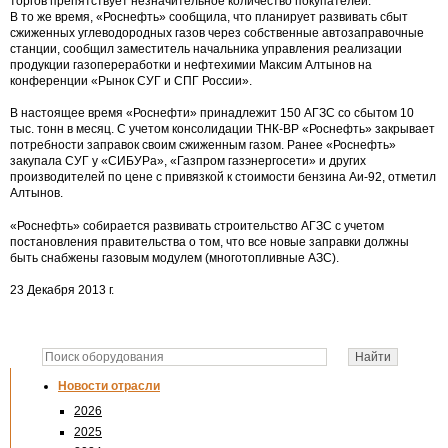
торгов препятствует незначительное количество покупателей.
В то же время, «Роснефть» сообщила, что планирует развивать сбыт
сжиженных углеводородных газов через собственные автозаправочные
станции, сообщил заместитель начальника управления реализации
продукции газопереработки и нефтехимии Максим Алтынов на
конференции «Рынок СУГ и СПГ России».
В настоящее время «Роснефти» принадлежит 150 АГЗС со сбытом 10
тыс. тонн в месяц. С учетом консолидации ТНК-ВР «Роснефть» закрывает
потребности заправок своим сжиженным газом. Ранее «Роснефть»
закупала СУГ у «СИБУРа», «Газпром газэнергосети» и других
производителей по цене с привязкой к стоимости бензина Аи-92, отметил
Алтынов.
«Роснефть» собирается развивать строительство АГЗС с учетом
постановления правительства о том, что все новые заправки должны
быть снабжены газовым модулем (многотопливные АЗС).
23 Декабря 2013 г.
Новости отрасли
2026
2025