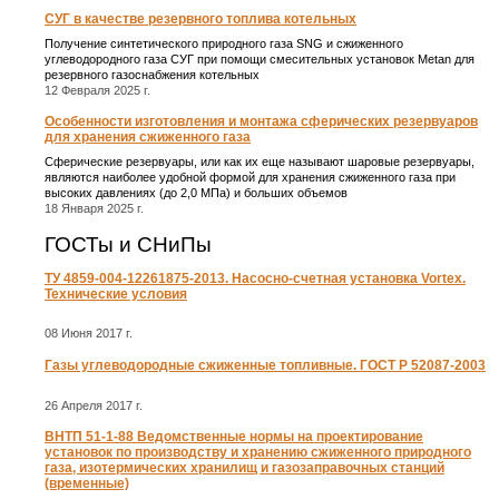
СУГ в качестве резервного топлива котельных
Получение синтетического природного газа SNG и сжиженного
углеводородного газа СУГ при помощи смесительных установок Metan для
резервного газоснабжения котельных
12 Февраля 2025 г.
Особенности изготовления и монтажа сферических резервуаров
для хранения сжиженного газа
Сферические резервуары, или как их еще называют шаровые резервуары,
являются наиболее удобной формой для хранения сжиженного газа при
высоких давлениях (до 2,0 МПа) и больших объемов
18 Января 2025 г.
ГОСТы и СНиПы
ТУ 4859-004-12261875-2013. Насосно-счетная установка Vortex.
Технические условия
08 Июня 2017 г.
Газы углеводородные сжиженные топливные. ГОСТ Р 52087-2003
26 Апреля 2017 г.
ВНТП 51-1-88 Ведомственные нормы на проектирование
установок по производству и хранению сжиженного природного
газа, изотермических хранилищ и газозаправочных станций
(временные)