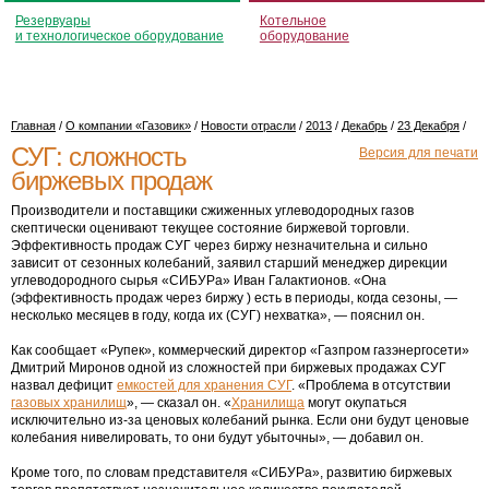
Резервуары
Котельное
и технологическое оборудование
оборудование
Главная
/
О компании «Газовик»
/
Новости отрасли
/
2013
/
Декабрь
/
23 Декабря
/
СУГ: сложность
Версия для печати
биржевых продаж
Производители и поставщики сжиженных углеводородных газов
скептически оценивают текущее состояние биржевой торговли.
Эффективность продаж СУГ через биржу незначительна и сильно
зависит от сезонных колебаний, заявил старший менеджер дирекции
углеводородного сырья «СИБУРа» Иван Галактионов. «Она
(эффективность продаж через биржу ) есть в периоды, когда сезоны, —
несколько месяцев в году, когда их (СУГ) нехватка», — пояснил он.
Как сообщает «Рупек», коммерческий директор «Газпром газэнергосети»
Дмитрий Миронов одной из сложностей при биржевых продажах СУГ
назвал дефицит
емкостей для хранения СУГ
. «Проблема в отсутствии
газовых хранилищ
», — сказал он. «
Хранилища
могут окупаться
исключительно из-за ценовых колебаний рынка. Если они будут ценовые
колебания нивелировать, то они будут убыточны», — добавил он.
Кроме того, по словам представителя «СИБУРа», развитию биржевых