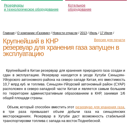
Резервуары
Котельное
и технологическое оборудование
оборудование
Главная
/
О компании «Газовик»
/
Новости отрасли
/
2013
/
Июль
/
17 Июля
/
Крупнейший в КНР
Версия для печати
резервуар для хранения газа запущен в
эксплуатацию
Крупнейший в Китае резервуар для хранения природного газа создан и
сдан в эксплуатацию. Резервуар находится в уезде Хутуби Синьцзян-
Уйгурского автономного района на северо-западе Китая, его вместимость
10,7 млрд куб. м топлива. Синьцзян-Уйгурский автономный район (СУАР)
расположен в северо-западной части Китая и является самым большим
по территории административным образованием в КНР, занимая 1/6
общей площади страны.
Объем, который способен вместить этот
резервуар для хранения газа
,
в три раза превышает объем добычи газа на синьцзянских
месторождениях. Резервуар в Хутуби даст возможность стабильной
транспортировки топлива с запада на восток Поднебесной.