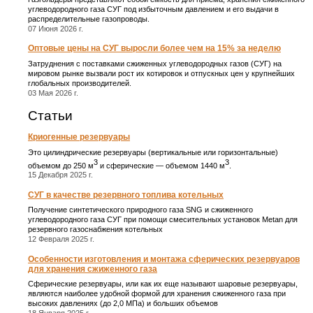
углеводородного газа СУГ под избыточным давлением и его выдачи в
распределительные газопроводы.
07 Июня 2026 г.
Оптовые цены на СУГ выросли более чем на 15% за неделю
Затруднения с поставками сжиженных углеводородных газов (СУГ) на
мировом рынке вызвали рост их котировок и отпускных цен у крупнейших
глобальных производителей.
03 Мая 2026 г.
Статьи
Криогенные резервуары
Это цилиндрические резервуары (вертикальные или горизонтальные)
3
3
объемом до 250 м
и сферические ― объемом 1440 м
.
15 Декабря 2025 г.
СУГ в качестве резервного топлива котельных
Получение синтетического природного газа SNG и сжиженного
углеводородного газа СУГ при помощи смесительных установок Metan для
резервного газоснабжения котельных
12 Февраля 2025 г.
Особенности изготовления и монтажа сферических резервуаров
для хранения сжиженного газа
Сферические резервуары, или как их еще называют шаровые резервуары,
являются наиболее удобной формой для хранения сжиженного газа при
высоких давлениях (до 2,0 МПа) и больших объемов