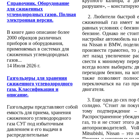
крупного калибра, а д
Справочник. Оборудование
разрушен», – констатируют
для сжиженных
углеводородных газов. Полная
2. Любители быстрой ез
электронная версия.
сжиженный газ имеет ме
равных условиях с бензин
В книге дано описание более
бензине. Однако не стоит
2000 образцов различных
настройке автомобиль на
приборов и оборудования,
на Nissan и BMW, подели
применяемых в системах для
произвести грамотно, то
сжиженных углеводородных
лет назад увеличение ра
газов...
свести к минимуму перер
14 Июля 2026 г.
всегда волен выбирать: д
переходим бензин, на ко
Газгольдеры для хранения
также позволяют полнос
сжиженного углеводородного
переключаться на газ пр
газа. Классификация и
двигателя.
описание.
3. Еще одна до сих пор б
солидно. "Стоит ли поку
Газгольдеры представляют собой
тому подтверждение 
емкость для приема, хранения
Распространенное убежден
сжиженного углеводородного
газ, то и не стоит этого
газа СУГ под избыточным
автопроизводителей. Vol
давлением и его выдачи в
Mitsubishi, Nissan – это
распределительные
Причем, у некоторых из н