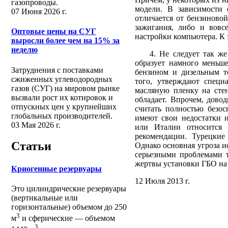
газопроводы.
модели. В зависимости 
07 Июня 2026 г.
отличается от бензиново
зажигания, либо и вовс
Оптовые цены на СУГ
настройки компьютера. К э
выросли более чем на 15% за
неделю
4. Не следует так же з
образует намного меньше
Затруднения с поставками
бензином и дизельным то
сжиженных углеводородных
того, утверждают специа
газов (СУГ) на мировом рынке
масляную пленку на стен
вызвали рост их котировок и
обладает. Впрочем, дово
отпускных цен у крупнейших
считать полностью безос
глобальных производителей.
имеют свои недостатки 
03 Мая 2026 г.
или Италии относится 
рекомендации. Турецкие
Статьи
Однако основная угроза и
серьезными проблемами т
жертвы установки ГБО на
Криогенные резервуары
12 Июля 2013 г.
Это цилиндрические резервуары
(вертикальные или
горизонтальные) объемом до 250
3
м
и сферические ― объемом
3