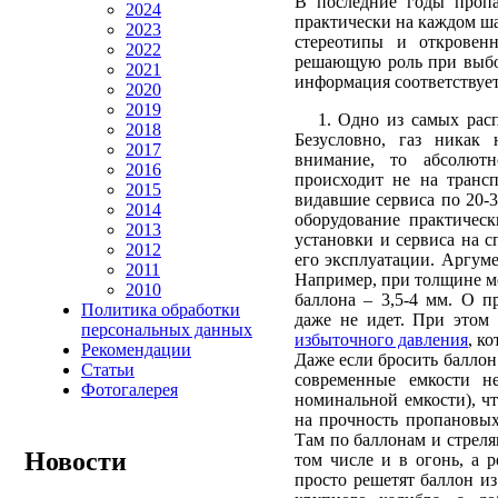
В последние годы пропан
2024
практически на каждом ша
2023
стереотипы и откровен
2022
решающую роль при выбор
2021
информация соответствует
2020
2019
1. Одно из самых распр
2018
Безусловно, газ никак 
2017
внимание, то абсолют
2016
происходит не на трансп
2015
видавшие сервиса по 20-
2014
оборудование практическ
2013
установки и сервиса на 
2012
его эксплуатации. Аргум
2011
Например, при толщине ме
2010
баллона – 3,5-4 мм. О п
Политика обработки
даже не идет. При этом
персональных данных
избыточного давления
, к
Рекомендации
Даже если бросить баллон 
Статьи
современные емкости н
Фотогалерея
номинальной емкости), ч
на прочность пропановых
Там по баллонам и стреля
Новости
том числе и в огонь, а 
просто решетят баллон из