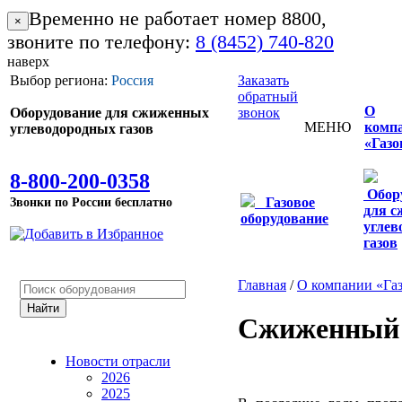
Временно не работает номер 8800,
×
звоните по телефону:
8 (8452) 740-820
наверх
Выбор региона:
Россия
Заказать
обратный
О
Оборудование для сжиженных
звонок
МЕНЮ
комп
углеводородных газов
«Газо
8-800-200-0358
Обор
Звонки по России бесплатно
Газовое
для 
оборудование
углев
газов
Главная
/
О компании «Га
Сжиженный 
Новости отрасли
2026
2025