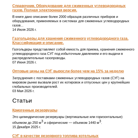
Справочник. Оборудование для сжиженных углеводородных
газов. Полная электронная версия.
В книге дано описание более 2000 образцов различных приборов и
оборудования, применяемых в системах для сжиженных углеводородных
газов...
14 Июля 2026 г.
Газгольдеры для хранения сжиженного углеводородного газа.
Классификация и описание.
Газгольдеры представляют собой емкость для приема, хранения сжиженного
углеводородного газа СУГ под избыточным давлением и его выдачи в
распределительные газопроводы.
07 Июня 2026 г.
Оптовые цены на СУГ выросли более чем на 15% за неделю
Затруднения с поставками сжиженных углеводородных газов (СУГ) на
мировом рынке вызвали рост их котировок и отпускных цен у крупнейших
глобальных производителей.
03 Мая 2026 г.
Статьи
Криогенные резервуары
Это цилиндрические резервуары (вертикальные или горизонтальные)
3
3
объемом до 250 м
и сферические ― объемом 1440 м
.
15 Декабря 2025 г.
СУГ в качестве резервного топлива котельных