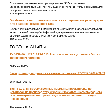
Получение синтетического природного газа SNG и сжиженного
углеводородного газа СУГ при помощи смесительных установок Metan для
резервного газоснабжения котельных
12 Февраля 2025 г.
Особенности изготовления и монтажа сферических резервуаров
для хранения сжиженного газа
Сферические резервуары, или как их еще называют шаровые резервуары,
являются наиболее удобной формой для хранения сжиженного газа при
высоких давлениях (до 2,0 МПа) и больших объемов
18 Января 2025 г.
ГОСТы и СНиПы
ТУ 4859-004-12261875-2013. Насосно-счетная установка Vortex.
Технические условия
08 Июня 2017 г.
Газы углеводородные сжиженные топливные. ГОСТ Р 52087-2003
26 Апреля 2017 г.
ВНТП 51-1-88 Ведомственные нормы на проектирование
установок по производству и хранению сжиженного природного
газа, изотермических хранилищ и газозаправочных станций
(временные)
20 Февраля 2017 г.