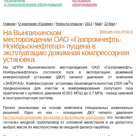
Резервуары
Котельное
и технологическое оборудование
оборудование
Главная
/
О компании «Газовик»
/
Новости отрасли
/
2013
/
Май
/
13 Мая
/
На Вынгаяхинском
Версия для печати
месторождении ОАО «Газпромнефть-
Ноябрьскнефтегаз» пущена в
эксплуатацию дожимная компрессорная
установка
На ЦППН Вынгаяхинского месторождения ОАО «Газпромнефть-
Ноябрьскнефтегаз» состоялся пуск в эксплуатацию дожимной
компрессорной установки (ДКУ) низкого давления от компании
3
«ЭНЕРГАЗ». Компрессорная установка производительностью 1500 нм
/ч
предназначена для очистки и компримирования попутного газа
практически с нулевого давления (0,001 МПа) до 0,7 МПа - перед закачкой
в газотранспортную систему.
Проект реализован на основе комплекса специальных инженерных
решений. Одно из них – оснащение ДКУ низкого давления
быстродействующими входными и выходными клапанами
, что позволяет
«отсечь» входной трубопровод от основной магистрали и не допустить
выброс масла из маслосистемы во входной фильтр-скруббер.