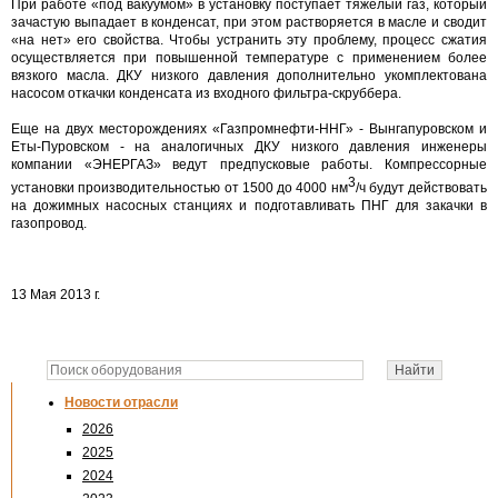
При работе «под вакуумом» в установку поступает тяжелый газ, который
зачастую выпадает в конденсат, при этом растворяется в масле и сводит
«на нет» его свойства. Чтобы устранить эту проблему, процесс сжатия
осуществляется при повышенной температуре с применением более
вязкого масла. ДКУ низкого давления дополнительно укомплектована
насосом откачки конденсата из входного фильтра-скруббера.
Еще на двух месторождениях «Газпромнефти-ННГ» - Вынгапуровском и
Еты-Пуровском - на аналогичных ДКУ низкого давления инженеры
компании «ЭНЕРГАЗ» ведут предпусковые работы. Компрессорные
3
установки производительностью от 1500 до 4000 нм
/ч будут действовать
на дожимных насосных станциях и подготавливать ПНГ для закачки в
газопровод.
13 Мая 2013 г.
Новости отрасли
2026
2025
2024