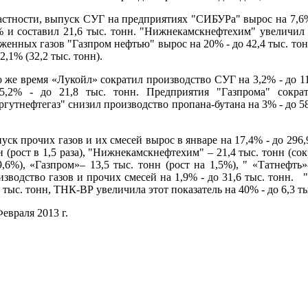
астности, выпуск СУГ на предприятиях "СИБУРа" вырос на 7,6% 
% и составил 21,6 тыс. тонн. "Нижнекамскнефтехим" увеличил э
женных газов "Газпром нефтью" вырос на 20% - до 42,4 тыс. тонн,
12,1% (32,2 тыс. тонн).
о же время «Лукойл» сократил производство СУГ на 3,2% - до 1
5,2% - до 21,8 тыс. тонн. Предприятия "Газпрома" сокр
ргутнефтегаз" снизил производство пропана-бутана на 3% - до 58,
уск прочих газов и их смесей вырос в январе на 17,4% - до 296
н (рост в 1,5 раза), "Нижнекамскнефтехим" – 21,4 тыс. тонн (со
9,6%), «Газпром»– 13,5 тыс. тонн (рост на 1,5%), " «Татнефть
изводство газов и прочих смесей на 1,9% - до 31,6 тыс. тонн. "
1 тыс. тонн, ТНК-ВР увеличила этот показатель на 40% - до 6,3 ты
Февраля 2013 г.