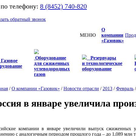
 по телефону:
8 (8452) 740-820
азать обратный звонок
О
МЕНЮ
компании
Прод
«Газовик»
Оборудование
Резервуары
Газовое
для сжиженных
и технологическое
рудование
углеводородных
оборудование
газов
вная
/
О компании «Газовик»
/
Новости отрасли
/
2013
/
Февраль
оссия в январе увеличила прои
сийские компании в январе увеличили выпуск сжиженных уг
внению с аналогичным периодом прошлого года – до 1,089 млн т