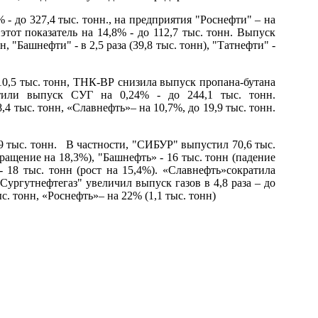
- до 327,4 тыс. тонн., на предприятия "Роснефти" – на
тот показатель на 14,8% - до 112,7 тыс. тонн. Выпуск
 "Башнефти" - в 2,5 раза (39,8 тыс. тонн), "Татнефти" -
10,5 тыс. тонн, ТНК-ВР снизила выпуск пропана-бутана
атили выпуск СУГ на 0,24% - до 244,1 тыс. тонн.
4 тыс. тонн, «Славнефть»– на 10,7%, до 19,9 тыс. тонн.
,9 тыс. тонн. В частности, "СИБУР" выпустил 70,6 тыс.
кращение на 18,3%), "Башнефть» - 16 тыс. тонн (падение
»- 18 тыс. тонн (рост на 15,4%). «Славнефть»сократила
Сургутнефтегаз" увеличил выпуск газов в 4,8 раза – до
с. тонн, «Роснефть»– на 22% (1,1 тыс. тонн)