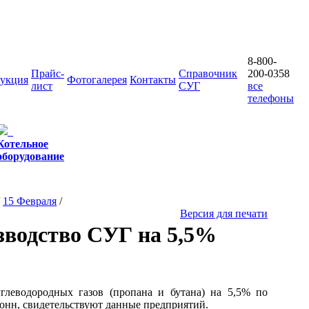
8-800-
Прайс-
Справочник
200-0358
укция
Фотогалерея
Контакты
лист
СУГ
все
телефоны
Котельное
оборудование
/
15 Февраля
/
Версия для печати
зводство СУГ на 5,5%
леводородных газов (пропана и бутана) на 5,5% по
онн, свидетельствуют данные предприятий.