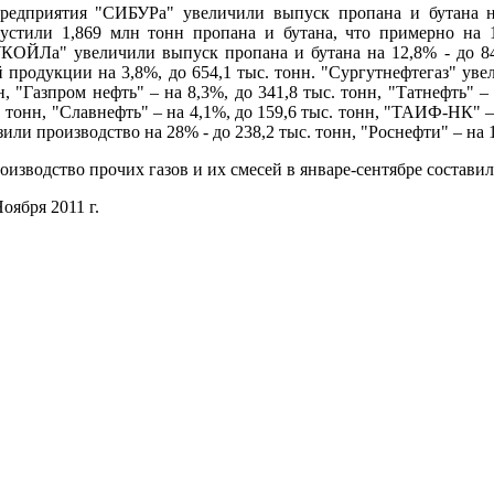
дприятия "СИБУРа" увеличили выпуск пропана и бутана на
устили 1,869 млн тонн пропана и бутана, что примерно на 
КОЙЛа" увеличили выпуск пропана и бутана на 12,8% - до 84
й продукции на 3,8%, до 654,1 тыс. тонн. "Сургутнефтегаз" ув
н, "Газпром нефть" – на 8,3%, до 341,8 тыс. тонн, "Татнефть" –
. тонн, "Славнефть" – на 4,1%, до 159,6 тыс. тонн, "ТАИФ-НК" –
зили производство на 28% - до 238,2 тыс. тонн, "Роснефти" – на 1
изводство прочих газов и их смесей в январе-сентябре составило 
оября 2011 г.