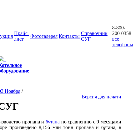
8-800-
Прайс-
Справочник
200-0358
укция
Фотогалерея
Контакты
лист
СУГ
все
телефоны
Котельное
оборудование
03 Ноября
/
Версия для печати
 СУГ
изводство пропана и
бутана
по сравнению с 9 месяцами
бре произведено 8,156 млн тонн пропана и бутана, в