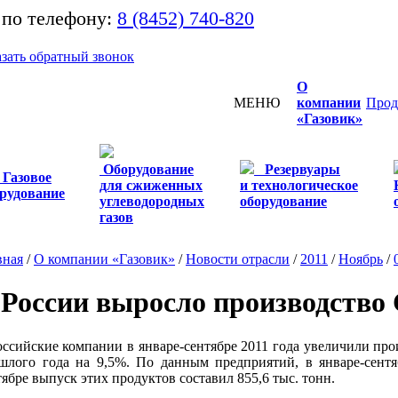
 по телефону:
8 (8452) 740-820
азать обратный звонок
О
МЕНЮ
компании
Прод
«Газовик»
Оборудование
Резервуары
Газовое
для сжиженных
и технологическое
рудование
углеводородных
оборудование
газов
вная
/
О компании «Газовик»
/
Новости отрасли
/
2011
/
Ноябрь
/
 России выросло производство
сийские компании в январе-сентябре 2011 года увеличили про
шлого года на 9,5%. По данным предприятий, в январе-сентя
тябре выпуск этих продуктов составил 855,6 тыс. тонн.