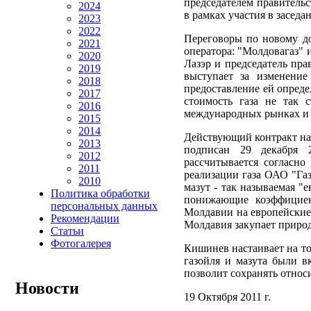
председателем правитель
2024
в рамках участия в заседа
2023
2022
Переговоры по новому до
2021
оператора: "Молдовагаз"
2020
Лазэр и председатель пр
2019
выступает за изменени
2018
предоставление ей опреде
2017
стоимость газа не так 
2016
международных рынках и 
2015
2014
Действующий контракт на 
2013
подписан 29 декабря 2
2012
рассчитывается согласно
2011
реализации газа ОАО "Газ
2010
мазут - так называемая "
Политика обработки
понижающие коэффициен
персональных данных
Молдавии на европейские цен
Рекомендации
Молдавия закупает приро
Статьи
Фотогалерея
Кишинев настаивает на то
газойля и мазута были в
позволит сохранять относ
Новости
19 Октября 2011 г.