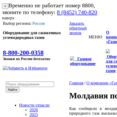
Временно не работает номер 8800,
×
звоните по телефону:
8 (8452) 740-820
наверх
Выбор региона:
Россия
Заказать
обратный
О
Оборудование для сжиженных
звонок
МЕНЮ
комп
углеводородных газов
«Газо
8-800-200-0358
Обор
Звонки по России бесплатно
Газовое
для 
оборудование
углев
газов
Главная
/
О компании «Га
Молдавия по
Новости отрасли
Как сообщили в молдав
2026
природного газа высказа
2025