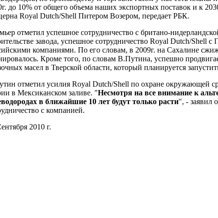
0г. до 10% от общего объема наших экспортных поставок и к 2030г
церна Royal Dutch/Shell Питером Возером, передает РБК.
мьер отметил успешное сотрудничество с британо-нидерландской
оительстве завода, успешное сотрудничество Royal Dutch/Shell 
сийскими компаниями. По его словам, в 2009г. на Сахалине сжи
нировалось. Кроме того, по словам В.Путина, успешно продвигае
зочных масел в Тверской области, который планируется запустить
утин отметил усилия Royal Dutch/Shell по охране окружающей с
рии в Мексиканском заливе. "
Несмотря на все внимание к альт
еводородах в ближайшие 10 лет будут только расти
", - заявил
рудничество с компанией.
ентября 2010 г.