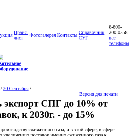
8-800-
Прайс-
Справочник
200-0358
укция
Фотогалерея
Контакты
лист
СУГ
все
телефоны
Котельное
оборудование
/
20 Сентября
/
Версия для печати
ь экспорт СПГ до 10% от
ок, к 2030г. - до 15%
производству сжиженного газа, и в этой сфере, в сфере
 по увеличению поставок именно сжиженного газа к