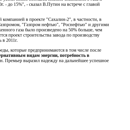
. - до 15%", - сказал В.Путин на встрече с главой
 компанией в проекте "Сахалин-2", в частности, в
с Газпромом, "Газпром нефтью", "Роснефтью" и другими
женного газа было произведено на 50% больше, чем
тся проект строительства завода по производству
 в 2011г.
реды, которые предпринимаются в том числе после
ернативным видам энергии, потребность в
 он. Премьер выразил надежду на дальнейшее успешное