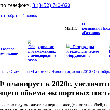
 по телефону:
8 (8452) 740-820
азать обратный звонок
О
МЕНЮ
компании
Прод
«Газовик»
Оборудование
Резервуары
Газовое
для сжиженных
и технологическое
рудование
углеводородных
оборудование
газов
вная
/
О компании «Газовик»
/
Новости отрасли
/
2010
/
Сентябрь
Ф планирует к 2020г. увеличит
бщего объема экспортных постав
прошлом году мы запустили первый завод (совместно с Shell) по 
еводородов, по производству и торговле газом у нас есть планы