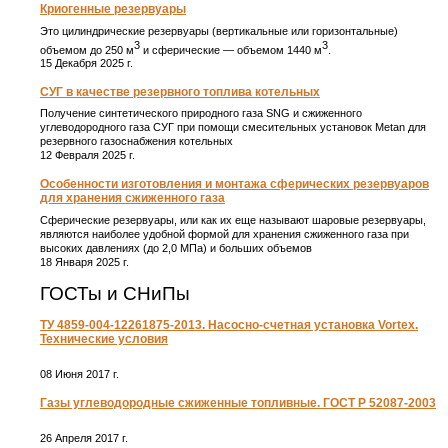
Криогенные резервуары
Это цилиндрические резервуары (вертикальные или горизонтальные)
3
3
объемом до 250 м
и сферические ― объемом 1440 м
.
15 Декабря 2025 г.
СУГ в качестве резервного топлива котельных
Получение синтетического природного газа SNG и сжиженного
углеводородного газа СУГ при помощи смесительных установок Metan для
резервного газоснабжения котельных
12 Февраля 2025 г.
Особенности изготовления и монтажа сферических резервуаров
для хранения сжиженного газа
Сферические резервуары, или как их еще называют шаровые резервуары,
являются наиболее удобной формой для хранения сжиженного газа при
высоких давлениях (до 2,0 МПа) и больших объемов
18 Января 2025 г.
ГОСТы и СНиПы
ТУ 4859-004-12261875-2013. Насосно-счетная установка Vortex.
Технические условия
08 Июня 2017 г.
Газы углеводородные сжиженные топливные. ГОСТ Р 52087-2003
26 Апреля 2017 г.