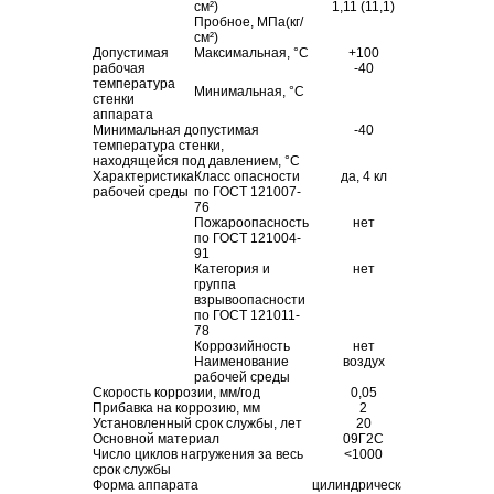
см²)
1,11 (11,1)
Пробное, МПа(кг/
см²)
Допустимая
Максимальная, °С
+100
рабочая
-40
температура
Минимальная, °С
стенки
аппарата
Минимальная допустимая
-40
температура стенки,
находящейся под давлением, °С
Характеристика
Класс опасности
да, 4 кл
рабочей среды
по ГОСТ 121007-
76
Пожароопасность
нет
по ГОСТ 121004-
91
Категория и
нет
группа
взрывоопасности
по ГОСТ 121011-
78
Коррозийность
нет
Наименование
воздух
рабочей среды
Скорость коррозии, мм/год
0,05
Прибавка на коррозию, мм
2
Установленный срок службы, лет
20
Основной материал
09Г2С
Число циклов нагружения за весь
<1000
срок службы
Форма аппарата
цилиндрическая