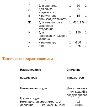
12820-
Г
Для дренажа
1
50
1,6
16
-
Д
Для слива
1
25
1,6
16
-
конденсата
Е
К регулятору
1
15
1,6
16
ГОСТ
производительности
12820-
Ж
Для манометра в
1
М20х1,5
-
-
Резьб
машинное
внутр.
отделение
И
Для
1
150
1,6
16
ГОСТ
предохранительного
12820-
клапана
К
К манометру
1
G1/7
-
-
Резьб
Л
Люк
1
475
1,0
10
-
Технические характеристики
Наименование
Значение
параметров
параметров
Назначение сосуда
Для сглаживания
пульсаций в
воздухопроводах
Группа сосуда
3
Номинальная вместимость, м³
16
Давление
Рабочее, МПа(кг/
0,8(8)