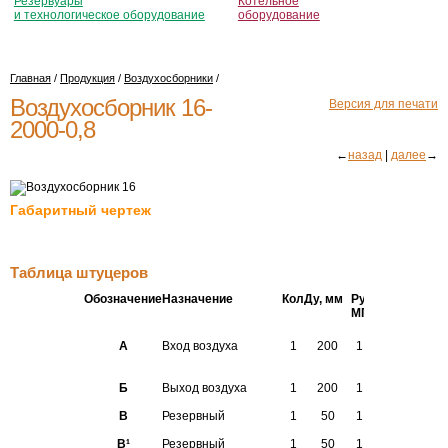
Резервуары
Котельное
и технологическое оборудование
оборудование
Главная
/
Продукция
/
Воздухосборники
/
Воздухосборник 16-
Версия для печати
2000-0,8
←
назад
|
далее
→
Габаритный чертеж
Таблица штуцеров
Обозначение
Назначение
Кол
Ду, мм
Ру
Станда
МПа
кг/
на
2
фланц
см
А
Вход воздуха
1
200
1,6
16
ГОСТ
12820-
80
Б
Выход воздуха
1
200
1,6
16
ГОСТ
12820-
В
Резервный
1
50
1,6
16
ГОСТ
12820-
В
¹
Резервный
1
50
1,6
16
ГОСТ