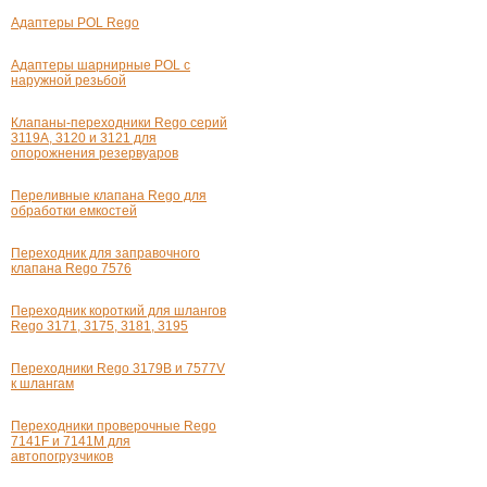
Адаптеры POL Rego
Адаптеры шарнирные POL с
наружной резьбой
Клапаны-переходники Rego серий
3119А, 3120 и 3121 для
опорожнения резервуаров
Переливные клапана Rego для
обработки емкостей
Переходник для заправочного
клапана Rego 7576
Переходник короткий для шлангов
Rego 3171, 3175, 3181, 3195
Переходники Rego 3179В и 7577V
к шлангам
Переходники проверочные Rego
7141F и 7141М для
автопогрузчиков