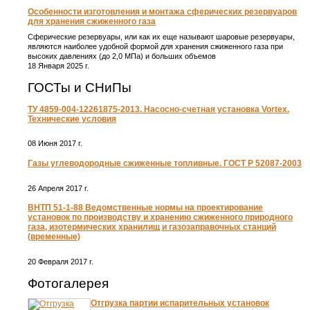
Особенности изготовления и монтажа сферических резервуаров
для хранения сжиженного газа
Сферические резервуары, или как их еще называют шаровые резервуары,
являются наиболее удобной формой для хранения сжиженного газа при
высоких давлениях (до 2,0 МПа) и больших объемов
18 Января 2025 г.
ГОСТы и СНиПы
ТУ 4859-004-12261875-2013. Насосно-счетная установка Vortex.
Технические условия
08 Июня 2017 г.
Газы углеводородные сжиженные топливные. ГОСТ Р 52087-2003
26 Апреля 2017 г.
ВНТП 51-1-88 Ведомственные нормы на проектирование
установок по производству и хранению сжиженного природного
газа, изотермических хранилищ и газозаправочных станций
(временные)
20 Февраля 2017 г.
Фотогалерея
Отгрузка партии испарительных установок