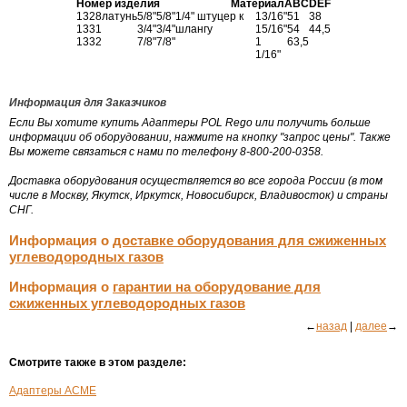
Номер изделия
Материал
А
В
С
D
E
F
1328
латунь
5/8"
5/8"
1/4" штуцер к
13/16"
51
38
1331
3/4"
3/4"
шлангу
15/16"
54
44,5
1332
7/8"
7/8"
1
63,5
1/16"
Информация для Заказчиков
Если Вы хотите купить Адаптеры POL Rego или получить больше
информации об оборудовании, нажмите на кнопку "запрос цены". Также
Вы можете связаться с нами по телефону 8-800-200-0358.
Доставка оборудования осуществляется во все города России (в том
числе в Москву, Якутск, Иркутск, Новосибирск, Владивосток) и страны
СНГ.
Информация о
доставке оборудования для сжиженных
углеводородных газов
Информация о
гарантии на оборудование для
сжиженных углеводородных газов
←
назад
|
далее
→
Смотрите также в этом разделе:
Адаптеры ACME