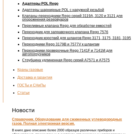
Адаптеры POL Rego
Адаптеры шарнирные POL с наружной резьбой
Клапаны-переходники Rego серий 3119А, 3120 и 3121 для
опорожнения резервуаров
Переливные клапана Rego для обработки емкостей
Переходник для заправочного клапана Rego 7576
Переходник короткий для шлангов Rego 3171, 3175, 3181, 3195
Переходники Rego 3179В и 7577V к шлангам
Переходники проверочные Rego 7141F и 7141М для
автопогрузчиков
Струбцина удлиненная Rego серий А7571 и А7575
Краны газовые
Доставка и гарантия
ГОСТы и СНиПы
Статьи
Новости
Справочник. Оборудование для сжиженных углеводородных
газов. Полная электронная версия.
В книге дано описание более 2000 образцов различных приборов и