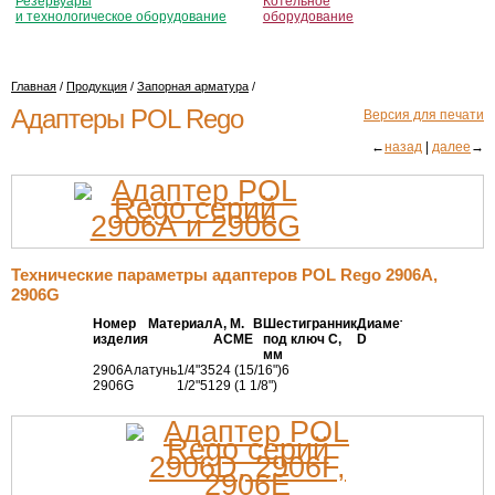
Резервуары
Котельное
и технологическое оборудование
оборудование
Главная
/
Продукция
/
Запорная арматура
/
Адаптеры POL Rego
Версия для печати
←
назад
|
далее
→
Технические параметры адаптеров POL Rego 2906A,
2906G
Номер
Материал
А, М.
В
Шестигранник
Диаметр
изделия
АСМЕ
под ключ С,
D
мм
2906A
латунь
1/4"
35
24 (15/16")
6
2906G
1/2"
51
29 (1 1/8")