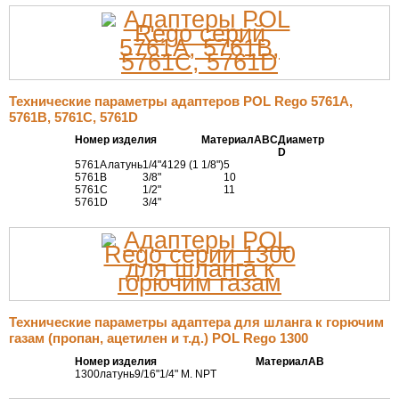
Технические параметры адаптеров POL Rego 5761A,
5761B, 5761C, 5761D
Номер изделия
Материал
А
В
С
Диаметр
D
5761A
латунь
1/4"
41
29 (1 1/8")
5
5761B
3/8"
10
5761C
1/2"
11
5761D
3/4"
Технические параметры адаптера для шланга к горючим
газам (пропан, ацетилен и т.д.) POL Rego 1300
Номер изделия
Материал
А
В
1300
латунь
9/16"
1/4" M. NPT