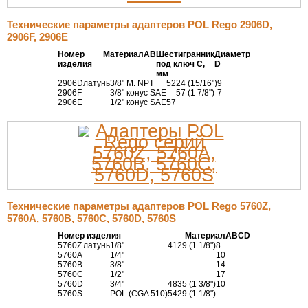
Технические параметры адаптеров POL Rego 2906D,
2906F, 2906E
Номер
Материал
А
В
Шестигранник
Диаметр
изделия
под ключ С,
D
мм
2906D
латунь
3/8" M. NPT
52
24 (15/16")
9
2906F
3/8" конус SAE
57 (1 7/8")
7
2906E
1/2" конус SAE
57
Технические параметры адаптеров POL Rego 5760Z,
5760A, 5760B, 5760C, 5760D, 5760S
Номер изделия
Материал
А
В
С
D
5760Z
латунь
1/8"
41
29 (1 1/8")
8
5760A
1/4"
10
5760B
3/8"
14
5760C
1/2"
17
5760D
3/4"
48
35 (1 3/8")
10
5760S
POL (CGA 510)
54
29 (1 1/8")