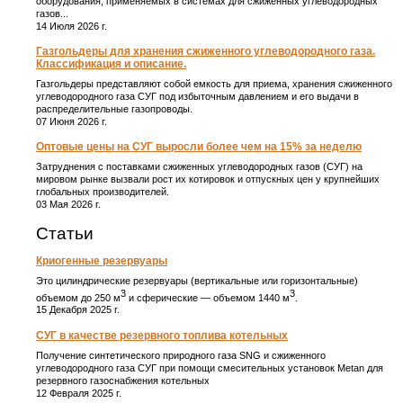
оборудования, применяемых в системах для сжиженных углеводородных
газов...
14 Июля 2026 г.
Газгольдеры для хранения сжиженного углеводородного газа.
Классификация и описание.
Газгольдеры представляют собой емкость для приема, хранения сжиженного
углеводородного газа СУГ под избыточным давлением и его выдачи в
распределительные газопроводы.
07 Июня 2026 г.
Оптовые цены на СУГ выросли более чем на 15% за неделю
Затруднения с поставками сжиженных углеводородных газов (СУГ) на
мировом рынке вызвали рост их котировок и отпускных цен у крупнейших
глобальных производителей.
03 Мая 2026 г.
Статьи
Криогенные резервуары
Это цилиндрические резервуары (вертикальные или горизонтальные)
3
3
объемом до 250 м
и сферические ― объемом 1440 м
.
15 Декабря 2025 г.
СУГ в качестве резервного топлива котельных
Получение синтетического природного газа SNG и сжиженного
углеводородного газа СУГ при помощи смесительных установок Metan для
резервного газоснабжения котельных
12 Февраля 2025 г.