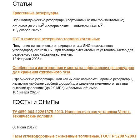
Статьи
Криогенные резервуары
Это цилиндрические резервуары (вертикальные или горизонтальные)
3
3
объемом до 250 м
и сферические ― объемом 1440 м
.
15 Декабря 2025 г.
СУГ в качестве резервного топлива котельных
Получение синтетического природного газа SNG и сжиженного
углеводородного газа СУГ при помощи смесительных установок Metan для
резервного газоснабжения котельных
12 Февраля 2025 г.
Особенности изготовления и монтажа сферических резервуаров
для хранения сжиженного газа
Сферические резервуары, или как их еще называют шаровые резервуары,
являются наиболее удобной формой для хранения сжиженного газа при
высоких давлениях (до 2,0 МПа) и больших объемов
18 Января 2025 г.
ГОСТы и СНиПы
ТУ 4859-004-12261875-2013. Насосно-счетная установка Vortex.
Технические условия
08 Июня 2017 г.
Газы углеводородные сжиженные топливные. ГОСТ Р 52087-2003