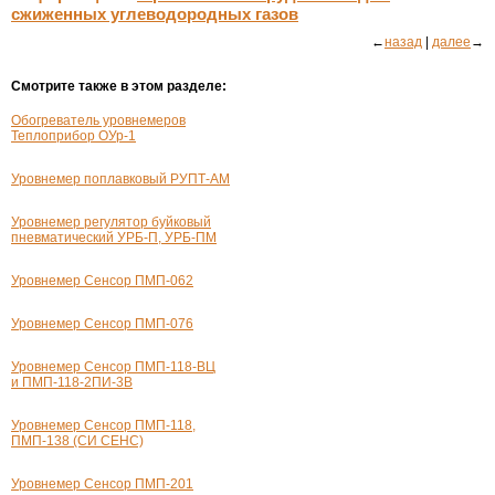
сжиженных углеводородных газов
←
назад
|
далее
→
Смотрите также в этом разделе:
Обогреватель уровнемеров
Теплоприбор
ОУр-1
Уровнемер поплавковый
РУПТ-АМ
Уровнемер регулятор буйковый
пневматический УРБ-П, УРБ-ПМ
Уровнемер Сенсор
ПМП-062
Уровнемер Сенсор
ПМП-076
Уровнемер Сенсор
ПМП-118-ВЦ
и ПМП-
118-2ПИ-3В
Уровнемер Сенсор
ПМП-118
,
ПМП-138
(СИ СЕНС)
Уровнемер Сенсор
ПМП-201