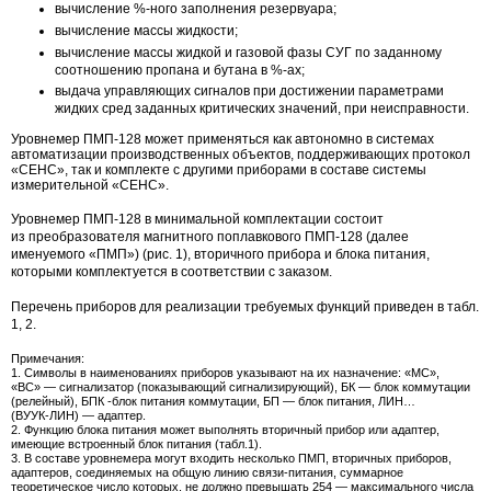
вычисление %-ного заполнения резервуара;
вычисление массы жидкости;
вычисление массы жидкой и газовой фазы СУГ по заданному
соотношению пропана и бутана в %-ах;
выдача управляющих сигналов при достижении параметрами
жидких сред заданных критических значений, при неисправности.
Уровнемер
ПМП-128
может применяться как автономно в системах
автоматизации производственных объектов, поддерживающих протокол
«СЕНС», так и комплекте с другими приборами в составе системы
измерительной «СЕНС».
Уровнемер
ПМП-128
в минимальной комплектации состоит
из преобразователя магнитного поплавкового
ПМП-128
(далее
именуемого «ПМП») (рис. 1), вторичного прибора и блока питания,
которыми комплектуется в соответствии с заказом.
Перечень приборов для реализации требуемых функций приведен в табл.
1, 2.
Примечания:
1. Символы в наименованиях приборов указывают на их назначение: «МС»,
«ВС» — сигнализатор (показывающий сигнализирующий), БК — блок коммутации
(релейный), БПК -блок питания коммутации, БП — блок питания, ЛИН…
(
ВУУК-ЛИН
) — адаптер.
2. Функцию блока питания может выполнять вторичный прибор или адаптер,
имеющие встроенный блок питания (табл.1).
3. В составе уровнемера могут входить несколько ПМП, вторичных приборов,
адаптеров, соединяемых на общую линию
связи-питания
, суммарное
теоретическое число которых, не должно превышать 254 — максимального числа