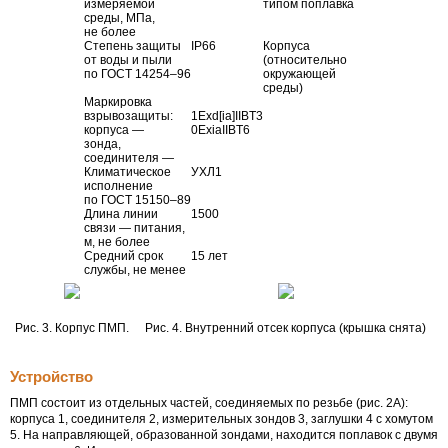
измеряемой
типом поплавка
среды, МПа,
не более
Степень защиты
IP66
Корпуса
от воды и пыли
(относительно
по
ГОСТ 14254–96
окружающей
среды)
Маркировка
взрывозащиты:
1Еxd[ia]IIBT3
корпуса —
0ExiaIIBT6
зонда,
соединителя —
Климатическое
УХЛ1
исполнение
по
ГОСТ 15150–89
Длина линии
1500
связи — питания,
м, не более
Средний срок
15 лет
службы, не менее
Рис. 3. Корпус ПМП.
Рис. 4. Внутренний отсек корпуса (крышка снята)
Устройство
ПМП состоит из отдельных частей, соединяемых по резьбе (рис. 2А):
корпуса 1, соединителя 2, измерительных зондов 3, заглушки 4 с хомутом
5. На направляющей, образованной зондами, находится поплавок с двумя