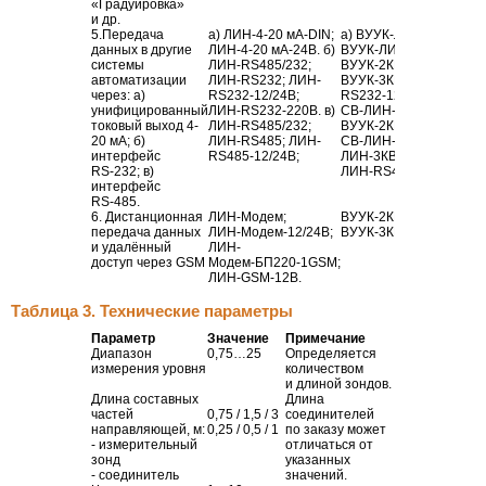
«Градуировка»
и др.
5.Передача
а)
ЛИН-4-20
мА-DIN
;
а) ВУУК-
ЛИН-4-20
мА;
данных в другие
ЛИН-4-20
мА-24В
. б)
ВУУК-
ЛИН-4-20
мА-24
системы
ЛИН-RS485
/232;
ВУУК-2КВ-
СВ-ЛИН-RS
автоматизации
ЛИН-RS232
; ЛИН-
ВУУК-3КВ-СВ-ЛИН-
через: a)
RS232-12
/24В;
RS232-12
/24В; ВУУК-3
унифицированный
ЛИН-RS232-220В
. в)
СВ-
ЛИН-RS232-220В
. в
токовый выход 4-
ЛИН-RS485
/232;
ВУУК-2КВ-
20 мА; б)
ЛИН-RS485
; ЛИН-
СВ-ЛИН-RS485Modbus
интерфейс
RS485-12
/24В;
ЛИН-3КВ-СВ-
RS-232
; в)
ЛИН-RS485Modbus-12
интерфейс
RS-485
.
6. Дистанционная
ЛИН-Модем
;
ВУУК-2КВ-
СВ-ЛИН-Mо
передача
данных
ЛИН-Модем-12
/24В;
ВУУК-3КВ-
СВ-ЛИН-12
/
и удалённый
ЛИН-
доступ через GSM
Модем-БП220-1GSM
;
ЛИН-GSM-12В
.
Таблица 3. Технические параметры
Параметр
Значение
Примечание
Диапазон
0,75…25
Определяется
измерения уровня
количеством
и длиной зондов.
Длина составных
Длина
частей
0,75 / 1,5 / 3
соединителей
направляющей, м:
0,25 / 0,5 / 1
по заказу может
- измерительный
отличаться от
зонд
указанных
- соединитель
значений.