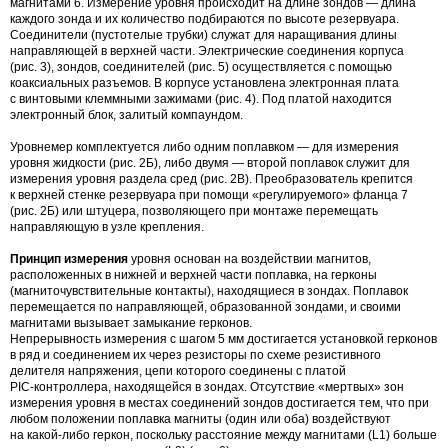
магнитами 6. Измерение уровня происходит на длине зондов — длина
каждого зонда и их количество подбираются по высоте резервуара.
Соединители (пустотелые трубки) служат для наращивания длины
направляющей в верхней части. Электрические соединения корпуса
(рис. 3), зондов, соединителей (рис. 5) осуществляется с помощью
коаксиальных разъемов. В корпусе установлена электронная плата
с винтовыми клеммными зажимами (рис. 4). Под платой находится
электронный блок, залитый компаундом.
Уровнемер комплектуется либо одним поплавком — для измерения
уровня жидкости (рис. 2Б), либо двумя — второй поплавок служит для
измерения уровня раздела сред (рис. 2В). Преобразователь крепится
к верхней стенке резервуара при помощи «регулируемого» фланца 7
(рис. 2Б) или штуцера, позволяющего при монтаже перемещать
направляющую в узле крепления.
Принцип измерения
уровня основан на воздействии магнитов,
расположенных в нижней и верхней части поплавка, на герконы
(магниточувствительные контакты), находящиеся в зондах. Поплавок
перемещается по направляющей, образованной зондами, и своими
магнитами вызывает замыкание герконов.
Непрерывность измерения с шагом 5 мм достигается установкой герконов
в ряд и соединением их через резисторы по схеме резистивного
делителя напряжения, цепи которого соединены с платой
PIC-контроллера
, находящейся в зондах. Отсутствие «мертвых» зон
измерения уровня в местах соединений зондов достигается тем, что при
любом положении поплавка магниты (один или оба) воздействуют
на
какой-либо
геркон, поскольку расстояние между магнитами (L1) больше