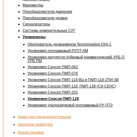
Манометры
Преобразователи давления
Преобразователи уровня
Сигнализаторы
Системы измерительные СУГ
Уровнемеры
Обогреватель уровнемеров Теплоприбор
ОУр-1
Уровнемер поплавковый
РУПТ-АМ
Уровнемер регулятор буйковый пневматический УРБ-П,
УРБ-ПМ
Уровнемер Сенсор
ПМП-062
Уровнемер Сенсор
ПМП-076
Уровнемер Сенсор
ПМП-118-ВЦ
и ПМП-
118-2ПИ-3В
Уровнемер Сенсор
ПМП-118
,
ПМП-138
(СИ СЕНС)
Уровнемер Сенсор
ПМП-201
Уровнемер Сенсор ПМП-128
Уровнемер ультразвуковой поплавковый
РУ-ПТЗ
Арматура предохранительная
Запорная арматура
Краны газовые