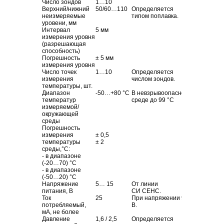
Число зондов
1…10
Верхний/нижний
50/60…110
Определяется
неизмеряемые
типом поплавка.
уровени, мм
Интервал
5 мм
измерения уровня
(разрешающая
способность)
Погрешность
± 5 мм
измерения уровня
Число точек
1…10
Определяется
измерения
числом зондов.
температуры, шт.
Диапазон
-50…+80
°С
В невзрывоопасной
температур
среде до 99
°С
измеряемой/
окружающей
среды
Погрешность
измерения
± 0,5
температуры
± 2
среды,°С:
- в диапазоне
(-20…70) °С
- в диапазоне
(-50…20) °С
Напряжение
5… 15
От линии
питания, В
СИ СЕНС.
Ток
25
При напряжении 9
потребляемый,
В.
мА, не более
Давление
1,6 / 2,5
Определяется