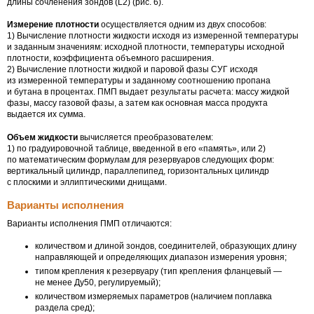
длины сочленения зондов (L2) (рис. 6).
Измерение плотности
осуществляется одним из двух способов:
1) Вычисление плотности жидкости исходя из измеренной температуры
и заданным значениям: исходной плотности, температуры исходной
плотности, коэффициента объемного расширения.
2) Вычисление плотности жидкой и паровой фазы СУГ исходя
из измеренной температуры и заданному соотношению пропана
и бутана в процентах. ПМП выдает результаты расчета: массу жидкой
фазы, массу газовой фазы, а затем как основная масса продукта
выдается их сумма.
Объем жидкости
вычисляется преобразователем:
1) по градуировочной таблице, введенной в его «память», или 2)
по математическим формулам для резервуаров следующих форм:
вертикальный цилиндр, параллепипед, горизонтальных цилиндр
с плоскими и эллиптическими днищами.
Варианты исполнения
Варианты исполнения ПМП отличаются:
количеством и длиной зондов, соединителей, образующих длину
направляющей и определяющих диапазон измерения уровня;
типом крепления к резервуару (тип крепления фланцевый —
не менее Ду50, регулируемый);
количеством измеряемых параметров (наличием поплавка
раздела сред);