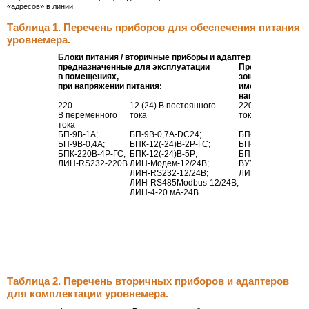
«адресов» в линии.
Таблица 1. Перечень приборов для обеспечения питания
уровнемера.
Блоки питания / вторичные приборы и адаптеры со встроен
предназначенные для эксплуатации
Предназначенны
в помещениях,
зонах,
при напряжении питания:
имеющие климати
напряжении пита
220
12 (24) В постоянного
220 В переменно
В переменного
тока
тока
тока
БП-9В-1А
;
БП-9В-0
,
7А-DC24
;
БП-
9В-1А-ВЗ
,
БП-9В-0
,4А;
БПК-12
(-24)
В-2Р-ГС
;
БП-9В-0
,
3А-КН-В
БПК-
220В-4Р-ГС
;
БПК-12
(-24)
В-5Р
;
БПК-220В-
4Р-ГС-
ЛИН-RS232-220В
.
ЛИН-Модем-12
/24В;
ВУУК-
ЛИН-RS232-12
/24В;
ЛИН-RS232-220В
ЛИН-RS485Modbus-12
/24В;
ЛИН-4-20
мА-24В
.
Таблица 2. Перечень вторичных приборов и адаптеров
для комплектации уровнемера.