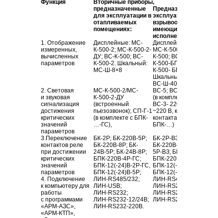
Функция
Вторичные приборы,
предназначенные
Предназначенные дл
для эксплуатации в
эксплуатации во
отапливаемых
взрывоопасных зонах
помещениях:
имеющие климатичес
исполнение УХЛ1
1. Отображение
Дисплейные: МС-
Дисплейные: МС-
К-500
измеренных,
К-500-2
; МС-К-500-2-
МС-К-500-
2-НЖ-ВЗ
; ВС
вычисленных
ДУ;
ВС-К-500
; ВС-
К-500
; ВС-
К-500-2
; МС-
параметров
К-500-2
. Шкальный:
К-500-
БП-ЛИН-ВЗ
; МС-
МС-Ш-8
×8
К-500- БП-
ЛИН-НЖ-ВЗ
.
Шкальные:
МС-Ш-8
×
8-
ВС-Ш-40
.
2. Световая
МС-
К-500-2
/МС-
ВС-5
;
ВС-3-12В
и звуковая
К-
500-2-ДУ
(в комплекте с БПК-…-Г
сигнализация
(встроенный
ВС-3- 220В (питание
достижения
пьезозвонок);
СП-Г-1
~220 В
, коммутируемое
критических
(в комплекте с БПК-
контактами реле БК-…,
значений
…-ГС),
БПК-…)
параметров
3.Переключение
БК-2Р
;
БК-220В-5Р
;
БК-2Р-ВЗ
; БК-
220В-5Р-
контактов реле
БК-220В-8Р
; БК-
БК-
220В-8Р-ВЗ
; БК-24В
при достижении
24В-5Р
;
БК-24В-8Р
;
5Р-ВЗ
; БК-
24В-8Р-ВЗ
;
критических
БПК-
220В-4Р-ГС
;
БПК-220В-
4Р-ГС-ВЗ
;
значений
БПК-12
(-24)
В-2Р-ГС
,
БПК-12
(- 24)В-
2Р-ГС-В
параметров
БПК-12
(-24)
В-5Р
;
БПК-12
(-24)
В-5Р-ВЗ
;
4. Подключение
ЛИН-RS485
/232;
ЛИН-RS485
/232;
ЛИН-
к компьютеру для
ЛИН-USB
;
ЛИН-RS232
;
работы
ЛИН-RS232
;
ЛИН-RS232-12
/24В;
с программами
ЛИН-RS232-12
/24В;
ЛИН-RS232-220В
.
«АРМ-АЗС»
,
ЛИН-RS232-220В
.
«АРМ-КТП»
,