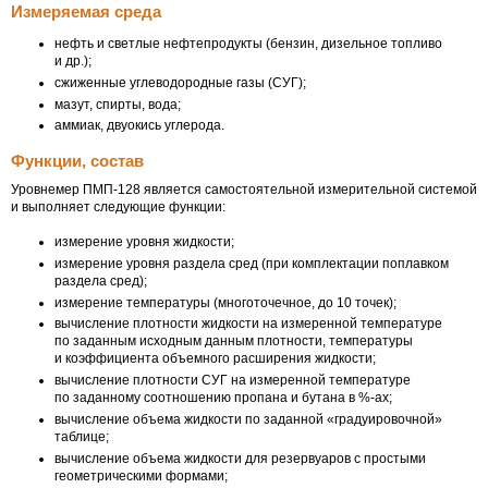
Измеряемая среда
нефть и светлые нефтепродукты (бензин, дизельное топливо
и др.);
сжиженные углеводородные газы (СУГ);
мазут, спирты, вода;
аммиак, двуокись углерода.
Функции, состав
Уровнемер
ПМП-128
является самостоятельной измерительной системой
и выполняет следующие функции:
измерение уровня жидкости;
измерение уровня раздела сред (при комплектации поплавком
раздела сред);
измерение температуры (многоточечное, до 10 точек);
вычисление плотности жидкости на измеренной температуре
по заданным исходным данным плотности, температуры
и коэффициента объемного расширения жидкости;
вычисление плотности СУГ на измеренной температуре
по заданному соотношению пропана и бутана в %-ах;
вычисление объема жидкости по заданной «градуировочной»
таблице;
вычисление объема жидкости для резервуаров с простыми
геометрическими формами;