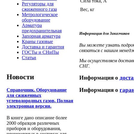
Сила тока, А
Регуляторы для
сжиженного газа
Вес, кг
Метрологическое
оборудование
Арматура
предохранительная
Информация для Заказчиков
Запорная арматура
Краны газовые
Вы можете узнать подробн
Доставка и гарантия
связаться с нашим менедж
ГОСТы и СНиПы
Статьи
Мы осуществляем доставку
СНГ.
Новости
Информация о
доста
Информация о
гара
Справочник. Оборудование
для сжиженных
углеводородных газов. Полная
электронная версия.
В книге дано описание более
2000 образцов различных
приборов и оборудования,
применяемых в системах для