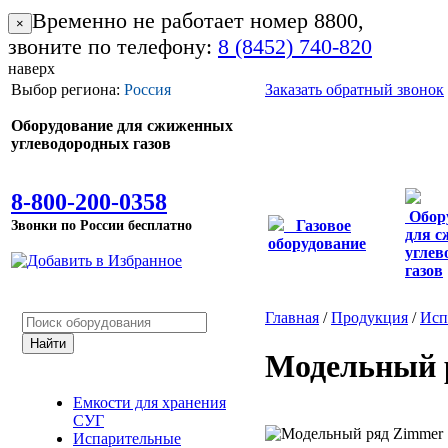
Временно не работает номер 8800,
×
звоните по телефону:
8 (8452) 740-820
наверх
Выбор региона:
Россия
Заказать обратный звонок
Оборудование для сжиженных
углеводородных газов
8-800-200-0358
Обор
Звонки по России бесплатно
Газовое
для 
оборудование
углев
газов
Главная
/
Продукция
/
Исп
Модельный 
Емкости для хранения
СУГ
Испарительные