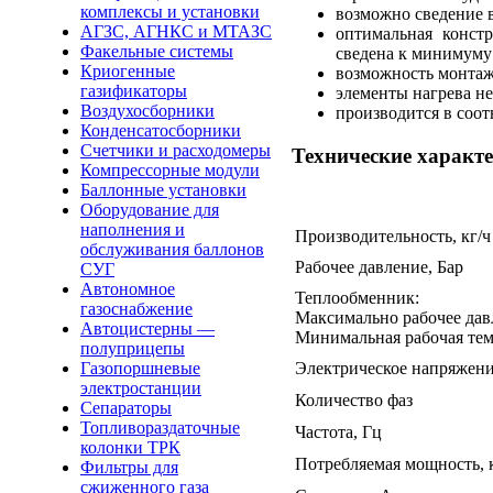
комплексы и установки
возможно сведение 
АГЗС, АГНКС и МТАЗС
оптимальная конст
Факельные системы
сведена к минимуму
Криогенные
возможность монтаж
газификаторы
элементы нагрева н
Воздухосборники
производится в соот
Конденсатосборники
Счетчики и расходомеры
Технические характ
Компрессорные модули
Баллонные установки
Оборудование для
наполнения и
Производительность, кг/ч
обслуживания баллонов
Рабочее давление, Бар
СУГ
Автономное
Теплообменник:
газоснабжение
Максимально рабочее давл
Автоцистерны —
Минимальная рабочая темп
полуприцепы
Электрическое напряжени
Газопоршневые
электростанции
Количество фаз
Сепараторы
Топливораздаточные
Частота, Гц
колонки ТРК
Потребляемая мощность, 
Фильтры для
сжиженного газа