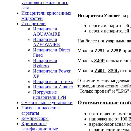
установки сжиженного
газа
Испарители криогенных
Испарители Zimmer
на р
жидкостей
Испарители
версия испарителей
Испарители
версия испарителей
AQUAVAIRE
Испарители
Наиболее популярными явл
AZEOVAIRE
Испарители Direct
Модели
Z25L
и
Z25P
прим
Fired
Испарители
Модель
Z40P
нельзя испол
Hydrexx
Модели
Z40L
,
Z50L
испол
Испарители Power
XP
Отличие между моделями 
Испарители Torrexx
термодинамических свой
Испарители Zimmer
"Только пропан" и "LPG" 
Погружные
испарители ГРИ
Отличительные особ
Смесительные установки
Насосы и насосные
агрегаты
изготовлен из мате
Компрессоры
напряжение от 100 В
Криогенные
взрывобезопасная к
газификационные
ограничений по уда