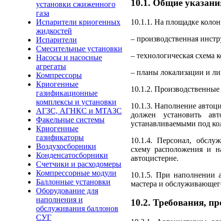
10.1. Общие указани
установки сжиженного
газа
10.1.1. На площадке коло
Испарители криогенных
жидкостей
– производственная инстр
Испарители
Смесительные установки
– технологическая схема к
Насосы и насосные
агрегаты
– планы локализации и ли
Компрессоры
Криогенные
10.1.2. Производственные
газификационные
комплексы и установки
10.1.3. Наполнение автоц
АГЗС, АГНКС и МТАЗС
должен установить авт
Факельные системы
устанавливаемыми под кол
Криогенные
газификаторы
10.1.4. Персонал, обсл
Воздухосборники
схему расположения и на
Конденсатосборники
автоцистерне.
Счетчики и расходомеры
Компрессорные модули
10.1.5. При наполнении 
Баллонные установки
мастера и обслуживающег
Оборудование для
наполнения и
10.2. Требования, п
обслуживания баллонов
СУГ