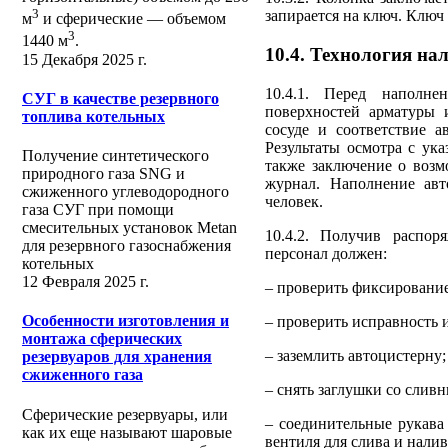
3
запирается на ключ. Ключ 
м
и сферические ― объемом
3
1440 м
.
10.4. Технология на
15 Декабря 2025 г.
10.4.1. Перед наполне
СУГ в качестве резервного
поверхностей арматуры и
топлива котельных
сосуде и соответствие а
Результаты осмотра с ук
Получение синтетического
также заключение о возм
природного газа SNG и
журнал. Наполнение авт
сжиженного углеводородного
человек.
газа СУГ при помощи
смесительных установок Metan
10.4.2. Получив распо
для резервного газоснабжения
персонал должен:
котельных
12 Февраля 2025 г.
– проверить фиксировани
Особенности изготовления и
– проверить исправность 
монтажа сферических
– заземлить автоцистерну;
резервуаров для хранения
сжиженного газа
– снять заглушки со слив
Сферические резервуары, или
– соединительные рукава
как их еще называют шаровые
вентиля для слива и нали