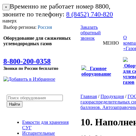
Временно не работает номер 8800,
×
звоните по телефону:
8 (8452) 740-820
наверх
Выбор региона:
Россия
Заказать
обратный
О
Оборудование для сжиженных
звонок
МЕНЮ
комп
углеводородных газов
«Газо
8-800-200-0358
Обор
Звонки по России бесплатно
Газовое
для 
оборудование
углев
газов
Главная
/
Продукция
/
ГО
газораспределительных с
баллонов. Автозаправочн
10. Наполне
Емкости для хранения
СУГ
Испарительные