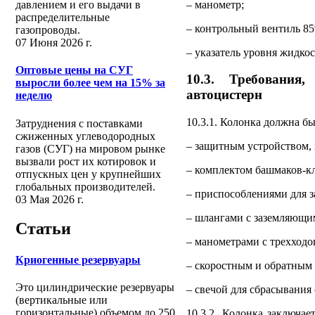
– манометр;
давлением и его выдачи в
распределительные
– контрольный вентиль 8
газопроводы.
07 Июня 2026 г.
– указатель уровня жидкос
Оптовые цены на СУГ
10.3. Требования
выросли более чем на 15% за
автоцистерн
неделю
10.3.1. Колонка должна бы
Затруднения с поставками
сжиженных углеводородных
– защитным устройством,
газов (СУГ) на мировом рынке
вызвали рост их котировок и
– комплектом башмаков-к
отпускных цен у крупнейших
глобальных производителей.
– приспособлениями для з
03 Мая 2026 г.
– шлангами с заземляющи
Статьи
– манометрами с трехход
Криогенные резервуары
– скоростным и обратным
Это цилиндрические резервуары
– свечой для сбрасывания
(вертикальные или
горизонтальные) объемом до 250
10.3.2. Колонка заключа