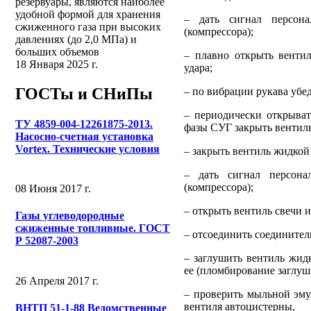
резервуары, являются наиболее
удобной формой для хранения
– дать сигнал персона
сжиженного газа при высоких
(компрессора);
давлениях (до 2,0 МПа) и
больших объемов
– плавно открыть вентил
18 Января 2025 г.
удара;
ГОСТы и СНиПы
– по вибрации рукава убе
– периодически открыват
ТУ 4859-004-12261875-2013.
фазы СУГ закрыть вентиль
Насосно-счетная установка
Vortex. Технические условия
– закрыть вентиль жидкой
– дать сигнал персона
(компрессора);
08 Июня 2017 г.
– открыть вентиль свечи 
Газы углеводородные
сжиженные топливные. ГОСТ
– отсоединить соединител
Р 52087-2003
– заглушить вентиль жид
ее (пломбирование заглуш
26 Апреля 2017 г.
– проверить мыльной эму
вентиля автоцистерны,
ВНТП 51-1-88 Ведомственные