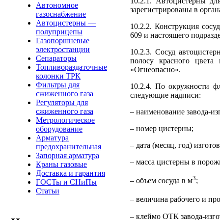
10.2.1. Автоцистерны д
Автономное
зарегистрированы в орган
газоснабжение
Автоцистерны —
10.2.2. Конструкция сосу
полуприцепы
609 и настоящего подразде
Газопоршневые
электростанции
10.2.3. Сосуд автоцисте
Сепараторы
полосу красного цвета
Топливораздаточные
«Огнеопасно».
колонки ТРК
Фильтры для
10.2.4. По окружности ф
сжиженного газа
следующие надписи:
Регуляторы для
сжиженного газа
– наименование завода-из
Метрологическое
– номер цистерны;
оборудование
Арматура
– дата (месяц, год) изгот
предохранительная
Запорная арматура
– масса цистерны в порожн
Краны газовые
Доставка и гарантия
3
– объем сосуда в м
;
ГОСТы и СНиПы
Статьи
– величина рабочего и пр
– клеймо ОТК завода-изго