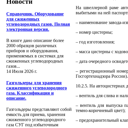
Новости
На швеллерной раме авт
выбитыми на ней паспор
Справочник. Оборудование
для сжиженных
– наименование завода-из
углеводородных газов. Полная
электронная версия.
– номер цистерны;
В книге дано описание более
– год изготовления;
2000 образцов различных
приборов и оборудования,
– масса цистерны с ходов
применяемых в системах для
сжиженных углеводородных
– дата очередного освидет
газов...
– регистрационный номер
14 Июля 2026 г.
Госгортехнадзора России).
Газгольдеры для хранения
10.2.5. На автоцистернах
сжиженного углеводородного
газа. Классификация и
– вентиль для слива и нал
описание.
– вентиль для выпуска п
Газгольдеры представляют собой
темно-коричневый цвет);
емкость для приема, хранения
сжиженного углеводородного
– предохранительный кла
газа СУГ под избыточным