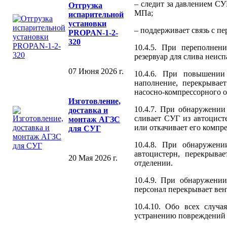
– следит за давлением С
Отгрузка
МПа;
испарительной
установки
– поддерживает связь с п
PROPAN-1-2-
320
10.4.5. При переполнен
резервуар для слива неис
07 Июня 2026 г.
10.4.6. При повышении
наполнение, перекрывае
насосно-компрессорного о
Изготовление,
10.4.7. При обнаружении
доставка и
сливает СУГ из автоцист
монтаж АГЗС
или откачивает его компре
для СУГ
10.4.8. При обнаружен
автоцистерн, перекрыва
20 Мая 2026 г.
отделении.
10.4.9. При обнаружени
персонал перекрывает вен
10.4.10. Обо всех случ
устранению повреждений 