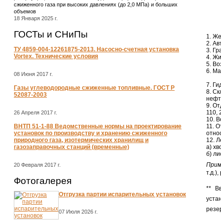
сжиженного газа при высоких давлениях (до 2,0 МПа) и больших
объемов
18 Января 2025 г.
ГОСТы и СНиПы
1. Ж
2. А
ТУ 4859-004-12261875-2013. Насосно-счетная установка
3. Г
Vortex. Технические условия
4. Ж
5. В
6. М
08 Июня 2017 г.
7. Г
Газы углеводородные сжиженные топливные. ГОСТ Р
8. С
52087-2003
нефт
9. О
110,
26 Апреля 2017 г.
10. 
ВНТП 51-1-88 Ведомственные нормы на проектирование
11. 
установок по производству и хранению сжиженного
отно
природного газа, изотермических хранилищ и
12. 
газозаправочных станций (временные)
а) х
б) л
Прим
20 Февраля 2017 г.
т.д.)
Фотогалерея
** В
Отгрузка партии испарительных установок
уста
резе
07 Июля 2026 г.