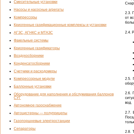
Смесительные установки
Снар
Насосы и насосные агрегаты
2.3.
Компрессоры
от в
боль
Криогенные газификационные комплексы и установки
2.4.
АГЗС, АГНКС и МТАЗС
Факельные системы
Криогенные газификаторы
Воздухосборники
Конденсатосборники
Счетчики и расходомеры
2.5.
Компрессорные модули
обор
Баллонные установки
2.6.
Оборудование для наполнения и обслуживания баллонов
СУГ
ситу
вод.
Автономное газоснабжение
2.7.
Автоцистерны — полуприцепы
Поса
Газопоршневые электростанции
толь
Сепараторы
2.8.