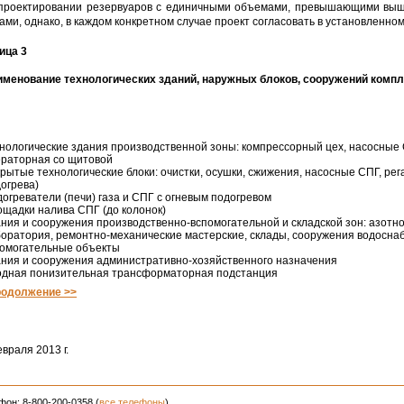
проектировании резервуаров с единичными объемами, превышающими выше
ами, однако, в каждом конкретном случае проект согласовать в установленном
ица 3
именование технологических зданий, наружных блоков, сооружений комп
нологические здания производственной зоны: компрессорный цех, насосные 
раторная со щитовой
рытые технологические блоки: очистки, осушки, сжижения, насосные СПГ, рег
огрева)
огреватели (печи) газа и СПГ с огневым подогревом
щадки налива СПГ (до колонок)
ния и сооружения производственно-вспомогательной и складской зон: азотн
оратория, ремонтно-механические мастерские, склады, сооружения водоснаб
омогательные объекты
ния и сооружения административно-хозяйственного назначения
одная понизительная трансформаторная подстанция
родолжение >>
враля 2013 г.
фон: 8-800-200-0358 (
все телефоны
)