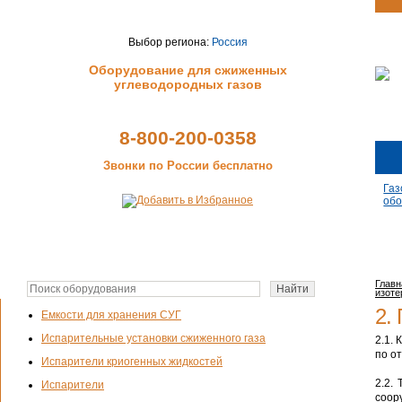
Выбор региона:
Россия
Оборудование для сжиженных
углеводородных газов
8-800-200-0358
Звонки по России бесплатно
Газ
обо
Главн
изоте
2.
Емкости для хранения СУГ
Испарительные установки сжиженного газа
2.1.
по о
Испарители криогенных жидкостей
2.2.
Испарители
соор