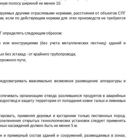
нную полосу шириной не менее 10.
тируемых другими отраслевыми нормами, расстояния от объектов СПГ
ам, если по действующим нормам для этих производств не требуются
ПГ определять следующим образом:
или конструкциями (без учета металлических лестниц) зданий и
х без эстакад - от крайнего трубопровода;
орожного пути;
предусматривать максимально возможное размещение аппаратуры и
еспечивать организацию отвода разлившихся продуктов в аварийных
е водоотвод и защиту территории от попадания извне талых и ливневых
тировать, применяя деревья и кустарники только лиственных пород.
 озеленения открытых технологических установок следует применять
еных насаждений должно быть не менее 5 м.
он и примерный состав зданий и сооружений, размещаемых в зонах,