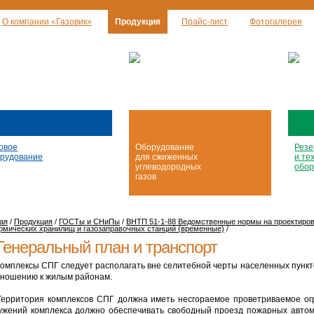
О компании «Газовик»
Продукция
Прайс-лист
Фотогалерея
овое
Оборудование
Резе
рудование
для сжиженных
и те
углеводородных
обор
газов
ая
/
Продукция
/
ГОСТы и СНиПы
/
ВНТП 51-1-88 Ведомственные нормы на проектирова
рмических хранилищ и газозаправочных станций (временные)
/
 Генеральный план и транспорт
 Комплексы СПГ следует располагать вне селитебной черты населенных пунк
тношению к жилым районам.
 Территория комплексов СПГ должна иметь несгораемое проветриваемое ог
ужений комплекса должно обеспечивать свободный проезд пожарных автом