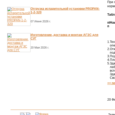
При 
норм
Отгрузка испарительной установки PROPAN-
1-2-320
Табл
07 Июня 2026 г.
п/
На
п
Изготовление, доставка и монтаж АГЗС для
СУГ
1.
Тех
опе
20 Мая 2026 г.
2.
Отк
под
3.
Под
4.
Пло
5.
Зда
лаб
всп
Зда
Св
<< п
20 Фе
Теле