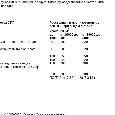
указанные значения, следует также руководствоваться настоящими
 порядке.
лекса СПГ
Расстояния, в м, от изотермич. р-
ров СПГ, при общем объеме
3
хранения, м
до
от 10000 до
от 30000 до
10000
30000
60000
СПГ, газоанализаторная,
80
100
120
азификаты (без огневого
80
100
120
120
150
150
100
120
120
о-воздушная станция,
150
200
200
жения и канализации и пр.
250
300
300
ПО ПУЭ (п. 7.3.84 табл. 7.3.13.)
© 2007–2026 «Газовик». Все права защищены.