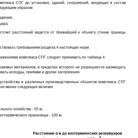
мплекса СПГ до установок, зданий, сооружений, входящих в состав
следующим образом:
ждения;
уара.
тсчет расстояний ведется от ближайшей к объекту стенки границы
ствовать требованиям раздела 4 настоящих норм.
ружениями комплекса СПГ следует принимать по таблице 4.
раемых материалов, в пределах которого не разрешается размещать
вать колодцы, приямки и другие заглубления.
 устройства и различных производственных объектов комплекса СПГ
ь не менее следующих величин:
ьного хозяйства - 55 м;
зотермического хранилища - 100 м.
Расстояние в м до изотермических резервуаров
3