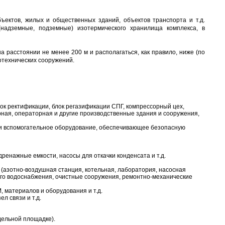
ектов, жилых и общественных зданий, объектов транспорта и т.д.
надземные, подземные) изотермического хранилища комплекса, в
а расстоянии не менее 200 м и располагаться, как правило, ниже (по
ротехнических сооружений.
блок ректификации, блок регазификации СПГ, компрессорный цех,
рная, операторная и другие производственные здания и сооружения,
и вспомогательное оборудование, обеспечивающее безопасную
ренажные емкости, насосы для откачки конденсата и т.д.
(азотно-воздушная станция, котельная, лаборатория, насосная
го водоснабжения, очистные сооружения, ремонтно-механические
, материалов и оборудования и т.д.
л связи и т.д.
ельной площадке).