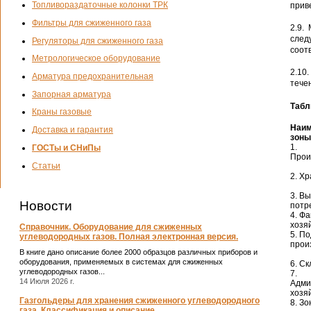
Топливораздаточные колонки ТРК
прив
Фильтры для сжиженного газа
2.9.
след
Регуляторы для сжиженного газа
соотв
Метрологическое оборудование
2.10
Арматура предохранительная
тече
Запорная арматура
Табл
Краны газовые
Наим
Доставка и гарантия
зоны
1.
ГОСТы и СНиПы
Прои
Статьи
2. Х
3. В
Новости
потр
4. Ф
хозя
Справочник. Оборудование для сжиженных
5. П
углеводородных газов. Полная электронная версия.
прои
В книге дано описание более 2000 образцов различных приборов и
оборудования, применяемых в системах для сжиженных
6. С
углеводородных газов...
7.
14 Июля 2026 г.
Адми
хозя
Газгольдеры для хранения сжиженного углеводородного
8. З
газа. Классификация и описание.