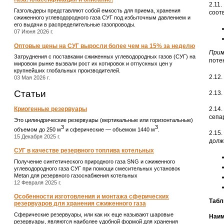
2.11
Газгольдеры представляют собой емкость для приема, хранения
соот
сжиженного углеводородного газа СУГ под избыточным давлением и
его выдачи в распределительные газопроводы.
07 Июня 2026 г.
Оптовые цены на СУГ выросли более чем на 15% за неделю
Прим
Затруднения с поставками сжиженных углеводородных газов (СУГ) на
поте
мировом рынке вызвали рост их котировок и отпускных цен у
крупнейших глобальных производителей.
2.12
03 Мая 2026 г.
Статьи
2.13
2.14
Криогенные резервуары
сепа
Это цилиндрические резервуары (вертикальные или горизонтальные)
3
3
объемом до 250 м
и сферические ― объемом 1440 м
.
2.15
15 Декабря 2025 г.
долж
СУГ в качестве резервного топлива котельных
Получение синтетического природного газа SNG и сжиженного
углеводородного газа СУГ при помощи смесительных установок
Metan для резервного газоснабжения котельных
12 Февраля 2025 г.
Особенности изготовления и монтажа сферических
Табл
резервуаров для хранения сжиженного газа
Сферические резервуары, или как их еще называют шаровые
Наим
резервуары, являются наиболее удобной формой для хранения