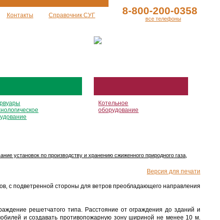
8-800-200-0358
Контакты
Справочник СУГ
все телефоны
рвуары
Котельное
хнологическое
оборудование
удование
ние установок по производству и хранению сжиженного природного газа,
Версия для печати
тов, с подветренной стороны для ветров преобладающего направления
раждение решетчатого типа. Расстояние от ограждения до зданий и
обилей и создавать противопожарную зону шириной не менее 10 м.