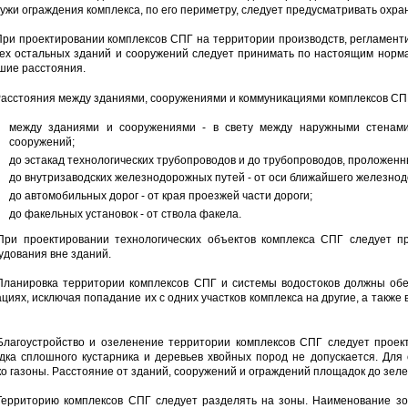
ужи ограждения комплекса, по его периметру, следует предусматривать охра
 При проектировании комплексов СПГ на территории производств, регламен
сех остальных зданий и сооружений следует принимать по настоящим норм
шие расстояния.
 Расстояния между зданиями, сооружениями и коммуникациями комплексов С
между зданиями и сооружениями - в свету между наружными стенами 
сооружений;
до эстакад технологических трубопроводов и до трубопроводов, проложенны
до внутризаводских железнодорожных путей - от оси ближайшего железнод
до автомобильных дорог - от края проезжей части дороги;
до факельных установок - от ствола факела.
 При проектировании технологических объектов комплекса СПГ следует 
удования вне зданий.
 Планировка территории комплексов СПГ и системы водостоков должны об
ациях, исключая попадание их с одних участков комплекса на другие, а такж
 Благоустройство и озеленение территории комплексов СПГ следует проек
дка сплошного кустарника и деревьев хвойных пород не допускается. Для
ко газоны. Расстояние от зданий, сооружений и ограждений площадок до зел
 Территорию комплексов СПГ следует разделять на зоны. Наименование з