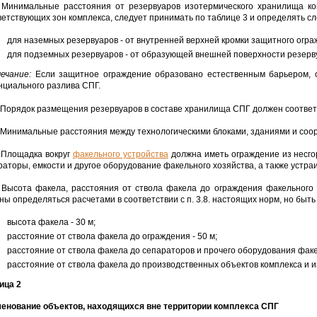
. Минимальные расстояния от резервуаров изотермического хранилища ко
ветствующих зон комплекса, следует принимать по таблице 3 и определять 
для наземных резервуаров - от внутренней верхней кромки защитного огра
для подземных резервуаров - от образующей внешней поверхности резерв
ечание:
Если защитное ограждение образовано естественным барьером, о
нциального разлива СПГ.
. Порядок размещения резервуаров в составе хранилища СПГ должен соответ
. Минимальные расстояния между технологическими блоками, зданиями и соо
. Площадка вокруг
факельного устройства
должна иметь ограждение из несго
раторы, емкости и другое оборудование факельного хозяйства, а также устраи
. Высота факела, расстояния от ствола факела до ограждения факельного
ны определяться расчетами в соответствии с п. 3.8. настоящих норм, но быт
высота факела - 30 м;
расстояние от ствола факела до ограждения - 50 м;
расстояние от ствола факела до сепараторов и прочего оборудования факел
расстояние от ствола факела до производственных объектов комплекса и и
ица 2
енование объектов, находящихся вне территории комплекса СПГ