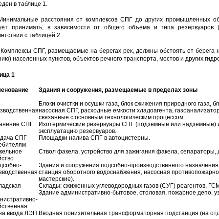
еден в таблице 1.
 Минимальные расстояния от комплексов СПГ до других промышленных объ
ует принимать, в зависимости от общего объема и типа резервуаров (
етствии с таблицей 2.
. Комплексы СПГ, размещаемые на берегах рек, должны обстоять от берега н
нию) населенных пунктов, объектов речного транспорта, мостов и других гид
ица 1
енование
Здания и сооружения, размещаемые в пределах зоны
Блоки очистки и осушки газа, блок сжижения природного газа, 
зводственная
насосная СПГ, расходные емкости хладоагента, газоанализато
связанные с основным технологическим процессом.
ранение СПГ
Изотермические резервуары СПГ (подземные или надземные) 
эксплуатацию резервуаров.
ыдача СПГ
Площадки налива СПГ в автоцистерны.
ебителям
акельное
Ствол факела, устройство для зажигания факела, сепараторы, д
йство
одсобно-
Здания и сооружения подсобно-производственного назначения 
зводственная
станция оборотного водоснабжения, насосная противопожарно
мастерские).
кладская
Склады: сжиженных углеводородных газов (СУГ) реагентов, ГСМ
Здание административно-бытовое, столовая, пожарное депо, узе
нистративно-
йственная
она ввода ЛЭП
Вводная понизительная трансформаторная подстанция (на отд