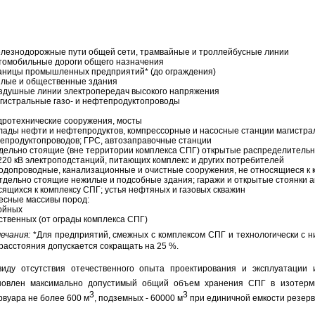
елезнодорожные пути общей сети, трамвайные и троллейбусные линии
втомобильные дороги общего назначения
раницы промышленных предприятий* (до ограждения)
илые и общественные здания
оздушные линии электропередач высокого напряжения
агистральные газо- и нефтепродуктопроводы
идротехнические сооружения, мосты
клады нефти и нефтепродуктов, компрессорные и насосные станции магистрал
епродуктопроводов; ГРС, автозаправочные станции
тдельно стоящие (вне территории комплекса СПГ) открытые распределительн
 220 кВ электроподстанций, питающих комплекс и других потребителей
Водопроводные, канализационные и очистные сооружения, не относящиеся к 
Отдельно стоящие нежилые и подсобные здания; гаражи и открытые стоянки а
сящихся к комплексу СПГ; устья нефтяных и газовых скважин
Лесные массивы пород:
войных
иственных (от ограды комплекса СПГ)
ечания:
*Для предприятий, смежных с комплексом СПГ и технологически с 
, расстояния допускается сокращать на 25 %.
виду отсутствия отечественного опыта проектирования и эксплуатаци
новлен максимально допустимый общий объем хранения СПГ в изотерми
3
3
рвуара не более 600 м
, подземных - 60000 м
при единичной емкости резерв