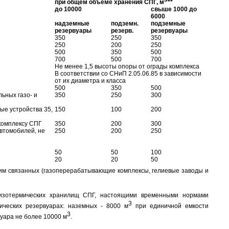
при общем объеме хранения СПГ, м
**
до 10000
свыше 1000 до
6000
надземные
подземн.
подземные
резервуары
резерв.
резервуары
350
250
350
250
200
250
500
350
500
700
500
700
Не менее 1,5 высоты опоры от ограды комплекса
В соответствии со СНиП 2.05.06.85 в зависимости
от их диаметра и класса
500
350
500
ьных газо- и
350
250
300
ые устройства 35,
150
100
200
комплексу СПГ
350
200
300
втомобилей, не
250
200
250
50
50
100
20
20
50
ним связанных (газоперерабатывающие комплексы, гелиевые заводы и
и изотермических хранилищ СПГ, настоящими временными нормами
3
ческих резервуарах: наземных - 8000 м
при единичной емкости
3
уара не более 10000 м
.