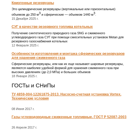
Криогенные резервуары
Это цилиндрические резервуары (вертикальные или горизонтальные)
3
3
объемом до 250 м
и сферические ― объемом 1440 м
.
15 Декабря 2025 г.
СУГ в качестве резервного топлива котельных
Получение синтетического природного газа SNG и сжиженного
углеводородного газа СУГ при помощи смесительных установок Metan для
резервного газоснабжения котельных
12 Февраля 2025 г.
Особенности изготовления и монтажа сферических резервуаров
для хранения сжиженного газа
Сферические резервуары, или как их еще называют шаровые резервуары,
являются наиболее удобной формой для хранения сжиженного газа при
высоких давлениях (до 2,0 МПа) и больших объемов
18 Января 2025 г.
ГОСТы и СНиПы
ТУ 4859-004-12261875-2013. Насосно-счетная установка Vortex.
Технические условия
08 Июня 2017 г.
Газы углеводородные сжиженные топливные. ГОСТ Р 52087-2003
26 Апреля 2017 г.