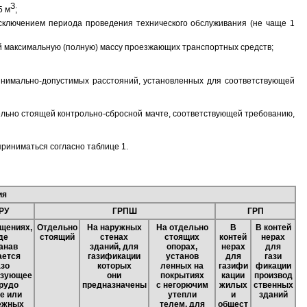
З
5 м
;
сключением периода проведения технического обслуживания (не чаще 1
 максимальную (полную) массу проезжающих транспортных средств;
имально-допустимых расстояний, установленных для соответствующей
льно стоящей контрольно-сбросной мачте, соответствующей требованию,
приниматься согласно таблице 1.
ия
РУ
ГРПШ
ГРП
щениях,
Отдельно
На наружных
На отдельно
В
В контей
де
стоящий
стенах
стоящих
контей
нерах
анав
зданий, для
опорах,
нерах
для
ается
газификации
установ
для
гази
азо
которых
ленных на
газифи
фикации
ьзующее
они
покрытиях
кации
производ
рудо
предназначены
с негорючим
жилых
ственных
е или
утепли
и
зданий
ежных
телем, для
общест