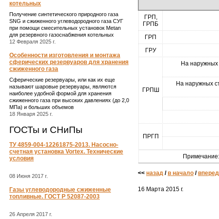
котельных
Получение синтетического природного газа
ГРП,
SNG и сжиженного углеводородного газа СУГ
ГРПБ
при помощи смесительных установок Metan
для резервного газоснабжения котельных
ГРП
12 Февраля 2025 г.
ГРУ
Особенности изготовления и монтажа
сферических резервуаров для хранения
На наружных 
сжиженного газа
Сферические резервуары, или как их еще
На наружных ст
называют шаровые резервуары, являются
ГРПШ
наиболее удобной формой для хранения
сжиженного газа при высоких давлениях (до 2,0
МПа) и больших объемов
18 Января 2025 г.
ГОСТы и СНиПы
ПРГП
ТУ 4859-004-12261875-2013. Насосно-
счетная установка Vortex. Технические
Примечание:
условия
<<
назад
/
в начало
/
вперед
08 Июня 2017 г.
16 Марта 2015 г.
Газы углеводородные сжиженные
топливные. ГОСТ Р 52087-2003
26 Апреля 2017 г.