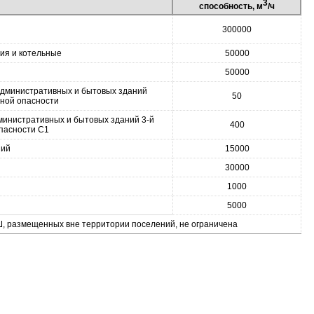
3
способность, м
/ч
300000
ия и котельные
50000
50000
 административных и бытовых зданий
50
рной опасности
министративных и бытовых зданий 3-й
400
опасности С1
ний
15000
30000
1000
5000
, размещенных вне территории поселений, не ограничена