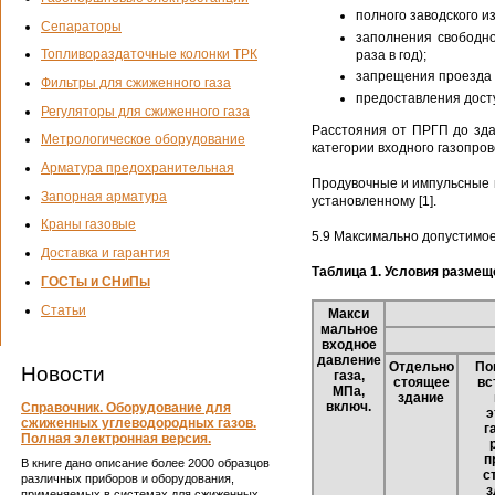
полного заводского и
Сепараторы
заполнения свободно
Топливораздаточные колонки ТРК
раза в год);
запрещения проезда 
Фильтры для сжиженного газа
предоставления дост
Регуляторы для сжиженного газа
Расстояния от ПРГП до зд
Метрологическое оборудование
категории входного газопров
Арматура предохранительная
Продувочные и импульсные 
Запорная арматура
установленному [1].
Краны газовые
5.9 Максимально допустимое
Доставка и гарантия
Таблица 1. Условия размещ
ГОСТы и СНиПы
Статьи
Макси
мальное
входное
давление
Отдельно
По
Новости
газа,
стоящее
вс
МПа,
здание
включ.
Справочник. Оборудование для
э
сжиженных углеводородных газов.
г
Полная электронная версия.
п
В книге дано описание более 2000 образцов
с
различных приборов и оборудования,
з
применяемых в системах для сжиженных