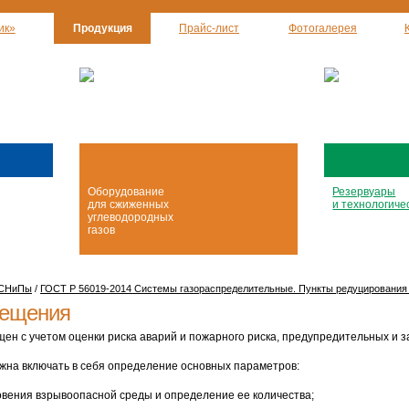
ик»
Продукция
Прайс-лист
Фотогалерея
Оборудование
Резервуары
для сжиженных
и технологиче
углеводородных
газов
 СНиПы
/
ГОСТ Р 56019-2014 Системы газораспределительные. Пункты редуцирования 
мещения
ен с учетом оценки риска аварий и пожарного риска, предупредительных и 
лжна включать в себя определение основных параметров:
овения взрывоопасной среды и определение ее количества;