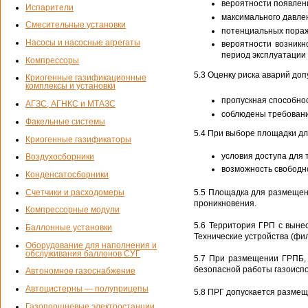
вероятности появлен
Испарители
максимального давле
Смесительные установки
потенциальных пора
Насосы и насосные агрегаты
вероятности возникн
период эксплуатации 
Компрессоры
5.3 Оценку риска аварий доп
Криогенные газификационные
комплексы и установки
пропускная способно
АГЗС, АГНКС и МТАЗС
соблюдены требовани
Факельные системы
5.4 При выборе площадки д
Криогенные газификаторы
условия доступа для 
Воздухосборники
возможность свободн
Конденсатосборники
Счетчики и расходомеры
5.5 Площадка для размещен
проникновения.
Компрессорные модули
5.6 Территория ГРП с выне
Баллонные установки
Технические устройства (фил
Оборудование для наполнения и
обслуживания баллонов СУГ
5.7 При размещении ГРПБ,
безопасной работы газоисп
Автономное газоснабжение
Автоцистерны — полуприцепы
5.8 ПРГ допускается размещ
Газопоршневые электростанции