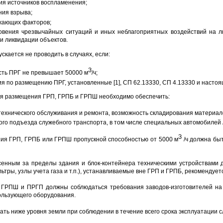
ия источников воспламенения;
ния взрыва;
жающих факторов;
овения чрезвычайных ситуаций и иных неблагоприятных воздействий на 
и ликвидации объектов.
ускается не проводить в случаях, если:
З
сть ПРГ не превышает 50000 м
/ч;
я по размещению ПРГ, установленные [1], СП 62.13330, СП 4.13330 и насто
ля размещения ГРП, ГРПБ и ГРПШ необходимо обеспечить:
технического обслуживания и ремонта, возможность складирования материал
ого подъезда служебного транспорта, в том числе специальных автомобилей
З
ия ГРП, ГРПБ или ГРПШ пропускной способностью от 5000 м
/ч должна бы
сенным за пределы здания и блок-контейнера техническими устройствами 
ьтры, узлы учета газа и т.п.), устанавливаемые вне ГРП и ГРПБ, рекомендуе
 ГРПШ и ПРГП должны соблюдаться требования заводов-изготовителей на
ользующего оборудования.
ать ниже уровня земли при соблюдении в течение всего срока эксплуатации 