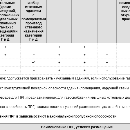
тельные
и обще
помещ
(кроме
ственным
сое
мещений,
зданиям
ных 
оложенных
с
откр
одвальных
помещениями
про
цокольных
производ
тажах) с
ственного
ещениями
назначения
атегорий
категорий
Г и Д
Г и Д
+
+
+
+
+
+
+
+
+
+
-
+*
+
+
+
-
+
+
+
-
ие: *допускается пристраивать к указанным зданиям, если использование га
асс конструктивной пожарной опасности здания (помещения, наружной стены
водов для ПРГ, предназначенных для газоснабжения крышных котельных долж
ая способность ПРГ, в зависимости от условий размещения, должна быть не б
ения ПРГ в зависимости от максимальной пропускной способности
Наименование ПРГ, условия размещения