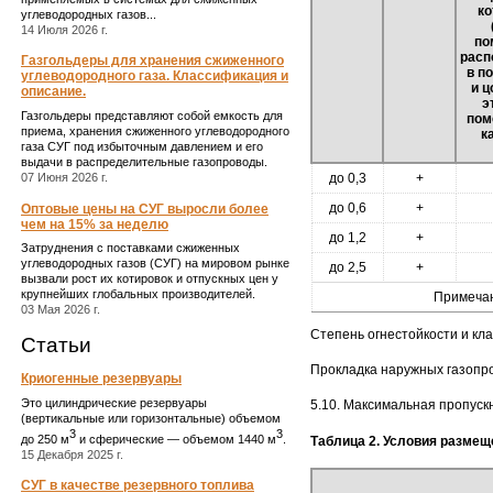
ко
углеводородных газов...
14 Июля 2026 г.
по
расп
Газгольдеры для хранения сжиженного
в п
углеводородного газа. Классификация и
и 
описание.
э
Газгольдеры представляют собой емкость для
пом
приема, хранения сжиженного углеводородного
к
газа СУГ под избыточным давлением и его
выдачи в распределительные газопроводы.
до 0,3
+
07 Июня 2026 г.
до 0,6
+
Оптовые цены на СУГ выросли более
чем на 15% за неделю
до 1,2
+
Затруднения с поставками сжиженных
углеводородных газов (СУГ) на мировом рынке
до 2,5
+
вызвали рост их котировок и отпускных цен у
крупнейших глобальных производителей.
Примечан
03 Мая 2026 г.
Степень огнестойкости и кл
Статьи
Прокладка наружных газопро
Криогенные резервуары
Это цилиндрические резервуары
5.10. Максимальная пропускн
(вертикальные или горизонтальные) объемом
3
3
до 250 м
и сферические ― объемом 1440 м
.
Таблица 2. Условия размещ
15 Декабря 2025 г.
СУГ в качестве резервного топлива