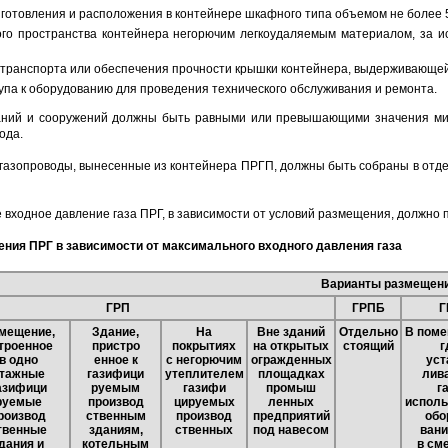
зготовления и расположения в контейнере шкафного типа объемом не более 
го пространства контейнера негорючим легкоудаляемым материалом, за и
транспорта или обеспечения прочности крышки контейнера, выдерживающей
упа к оборудованию для проведения технического обслуживания и ремонта.
аний и сооружений должны быть равными или превышающими значения мин
ода.
газопроводы, вынесенные из контейнера ПРГП, должны быть собраны в отде
 входное давление газа ПРГ, в зависимости от условий размещения, должно 
ения ПРГ в зависимости от максимального входного давления газа
Варианты размещен
ГРП
ГРПБ
Г
мещение,
Здание,
На
Вне зданий
Отдельно
В поме
троенное
пристро
покрытиях
на открытых
стоящий
г
в одно
енное к
с негорючим
огражденных
уст
тажные
газифици
утеплителем
площадках
лив
азифици
руемым
газифи
промыш
г
руемые
производ
цируемых
ленных
испол
роизвод
ственным
производ
предприятий
обо
твенные
зданиям,
ственных
под навесом
вани
дания и
котельным
в см