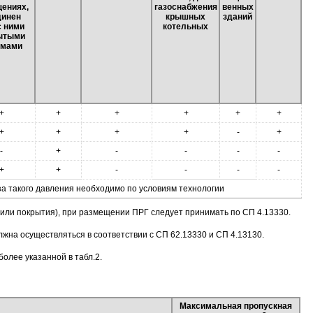
ениях,
газоснабжения
венных
динен
крышных
зданий
с ними
котельных
ытыми
емами
+
+
+
+
+
+
+
+
+
+
-
+
-
+
-
-
-
-
+
+
-
-
-
-
за такого давления необходимо по условиям технологии
 или покрытия), при размещении ПРГ следует принимать по СП 4.13330.
на осуществляться в соответствии с СП 62.13330 и СП 4.13130.
олее указанной в табл.2.
Максимальная пропускная