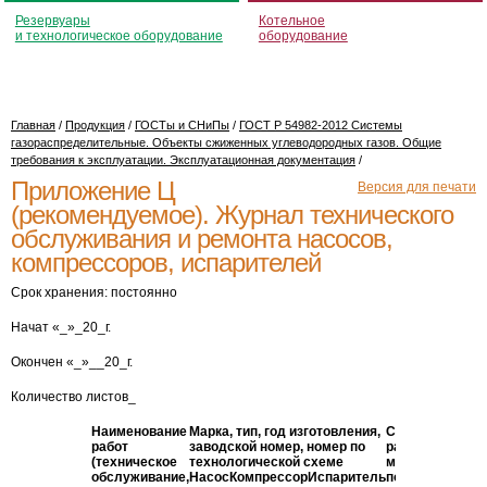
Резервуары
Котельное
и технологическое оборудование
оборудование
Главная
/
Продукция
/
ГОСТы и СНиПы
/
ГОСТ Р 54982-2012 Системы
газораспределительные. Объекты сжиженных углеводородных газов. Общие
требования к эксплуатации. Эксплуатационная документация
/
Приложение Ц
Версия для печати
(рекомендуемое). Журнал технического
обслуживания и ремонта насосов,
компрессоров, испарителей
Срок хранения: постоянно
Начат «_»_20_г.
Окончен «_»__20_г.
Количество листов_
Наименование
Марка, тип, год изготовления,
Сроки проведе
работ
заводской номер, номер по
работ (число,
(техническое
технологической схеме
месяц, год)
обслуживание,
Насос
Компрессор
Испаритель
по
фактич