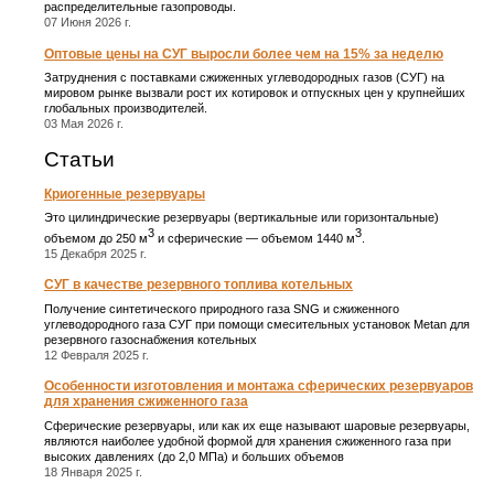
распределительные газопроводы.
07 Июня 2026 г.
Оптовые цены на СУГ выросли более чем на 15% за неделю
Затруднения с поставками сжиженных углеводородных газов (СУГ) на
мировом рынке вызвали рост их котировок и отпускных цен у крупнейших
глобальных производителей.
03 Мая 2026 г.
Статьи
Криогенные резервуары
Это цилиндрические резервуары (вертикальные или горизонтальные)
3
3
объемом до 250 м
и сферические ― объемом 1440 м
.
15 Декабря 2025 г.
СУГ в качестве резервного топлива котельных
Получение синтетического природного газа SNG и сжиженного
углеводородного газа СУГ при помощи смесительных установок Metan для
резервного газоснабжения котельных
12 Февраля 2025 г.
Особенности изготовления и монтажа сферических резервуаров
для хранения сжиженного газа
Сферические резервуары, или как их еще называют шаровые резервуары,
являются наиболее удобной формой для хранения сжиженного газа при
высоких давлениях (до 2,0 МПа) и больших объемов
18 Января 2025 г.