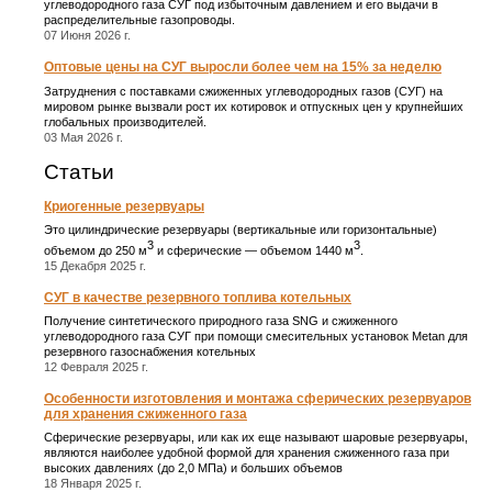
углеводородного газа СУГ под избыточным давлением и его выдачи в
распределительные газопроводы.
07 Июня 2026 г.
Оптовые цены на СУГ выросли более чем на 15% за неделю
Затруднения с поставками сжиженных углеводородных газов (СУГ) на
мировом рынке вызвали рост их котировок и отпускных цен у крупнейших
глобальных производителей.
03 Мая 2026 г.
Статьи
Криогенные резервуары
Это цилиндрические резервуары (вертикальные или горизонтальные)
3
3
объемом до 250 м
и сферические ― объемом 1440 м
.
15 Декабря 2025 г.
СУГ в качестве резервного топлива котельных
Получение синтетического природного газа SNG и сжиженного
углеводородного газа СУГ при помощи смесительных установок Metan для
резервного газоснабжения котельных
12 Февраля 2025 г.
Особенности изготовления и монтажа сферических резервуаров
для хранения сжиженного газа
Сферические резервуары, или как их еще называют шаровые резервуары,
являются наиболее удобной формой для хранения сжиженного газа при
высоких давлениях (до 2,0 МПа) и больших объемов
18 Января 2025 г.