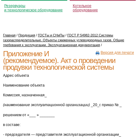
Резервуары
Котельное
и технологическое оборудование
оборудование
Главная
/
Продукция
/
ГОСТы и СНиПы
/
ГОСТ Р 54982-2012 Системы
газораспределительные. Объекты сжиженных углеводородных газов. Общие
требования к эксплуатации. Эксплуатационная документация
/
Приложение И
Версия для печати
(рекомендуемое). Акт о проведении
продувки технологической системы
Адрес объекта
Наименование объекта
Комиссия, назначенная_
(наименование эксплуатационной организации)
_20_г. приказ № _
решением от «___ » _______
в составе:
- председателя — представителя эксплуатационной организации_