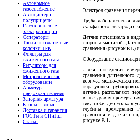
Автономное
газоснабжение
Электрод сравнения пере
Автоцистерны —
полуприцепы
Труба асбоцементная ди
Газопоршневые
сульфатного электрода ср
электростанции
Сепараторы
Датчик потенциала в вид
Топливораздаточные
стороны мастикой. Датчи
колонки ТРК
сравнения (рисунок Р.1.) 
Фильтры для
Оборудование стационарн
сжиженного газа
Регуляторы для
- для проведения изме
сжиженного газа
сравнения длительного д
Метрологическое
корпуса медно-сульфатно
оборудование
образующей трубопровода
Арматура
датчика располагают пер
предохранительная
выше уровня промерзания
Запорная арматура
так, чтобы дно его корпу
Краны газовые
глубины промерзания г
Доставка и гарантия
сравнения и датчика по
ГОСТы и СНиПы
рисунке Р. 1.
Статьи