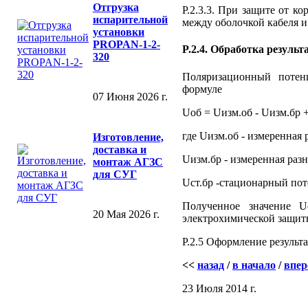
Отгрузка
Р.2.3.3. При защите от 
испарительной
между оболочкой кабеля и
установки
PROPAN-1-2-
P.2.4. Обработка резуль
320
Поляризационный потен
формуле
07 Июня 2026 г.
Uоб = Uизм.об 
где Uизм.об - измеренная 
Изготовление,
доставка и
Uизм.бр - измеренная раз
монтаж АГЗС
для СУГ
Uст.бр -стационарный пот
Полученное значение 
20 Мая 2026 г.
электрохимической защит
Р.2.5 Оформление результа
<<
назад
/
в начало
/
впер
23 Июля 2014 г.