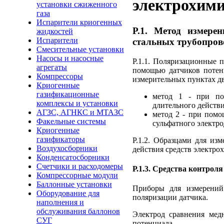
электрохими
установки сжиженного
газа
Испарители криогенных
P.1. Метод измере
жидкостей
Испарители
стальных трубопров
Смесительные установки
Насосы и насосные
Р.1.1. Поляризационные 
агрегаты
помощью датчиков потен
Компрессоры
измерительных пунктах д
Криогенные
газификационные
метод 1 - при пом
комплексы и установки
длительного действи
АГЗС, АГНКС и МТАЗС
метод 2 - при помо
Факельные системы
сульфатного электро
Криогенные
газификаторы
Р.1.2. Образцами для из
Воздухосборники
действия средств электро
Конденсатосборники
Счетчики и расходомеры
Р.1.3. Средства контрол
Компрессорные модули
Баллонные установки
Приборы для измерений
Оборудование для
поляризации датчика.
наполнения и
обслуживания баллонов
Электрод сравнения мед
СУГ
потенциала.