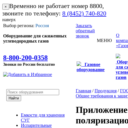
Временно не работает номер 8800,
×
звоните по телефону:
8 (8452) 740-820
наверх
Выбор региона:
Россия
Заказать
обратный
О
Оборудование для сжиженных
звонок
МЕНЮ
комп
углеводородных газов
«Газо
8-800-200-0358
Обор
Звонки по России бесплатно
Газовое
для 
оборудование
углев
газов
Главная
/
Продукция
/
ГО
Общие требования к защит
Приложение 
Емкости для хранения
поляризаци
СУГ
Испарительные