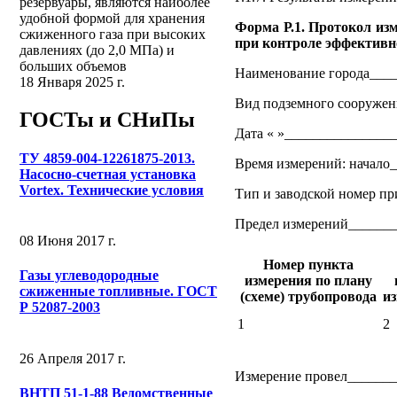
резервуары, являются наиболее
удобной формой для хранения
Форма Р.1. Протокол из
сжиженного газа при высоких
при контроле эффективн
давлениях (до 2,0 МПа) и
больших объемов
Наименование города___
18 Января 2025 г.
Вид подземного сооружен
ГОСТы и СНиПы
Дата « »________________
ТУ 4859-004-12261875-2013.
Время измерений: начало
Насосно-счетная установка
Vortex. Технические условия
Тип и заводской номер пр
Предел измерений______
08 Июня 2017 г.
Номер пункта
Газы углеводородные
измерения по плану
сжиженные топливные. ГОСТ
(схеме) трубопровода
и
Р 52087-2003
1
2
26 Апреля 2017 г.
Измерение провел_______
ВНТП 51-1-88 Ведомственные