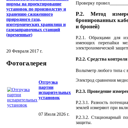
Проверку провел_______
нормы на проектирование
установок по производству и
Р.2. Метод измер
хранению сжиженного
природного газа,
бронированных кабе
изотермических хранилищ и
и броней)
газозаправочных станций
(временные)
Р.2.1. Образцами для и
имеющих перепайки меж
электрохимической защит
20 Февраля 2017 г.
Р.2.2. Средства контрол
Фотогалерея
Вольтметр любого типа с
Электрод сравнения медн
Отгрузка
партии
Р.2.3. Проведение измере
испарительных
установок
Р.2.3.1. Разность потенц
землей измеряют при вкл
07 Июля 2026 г.
Р.2.3.2. Стационарный п
защиты.