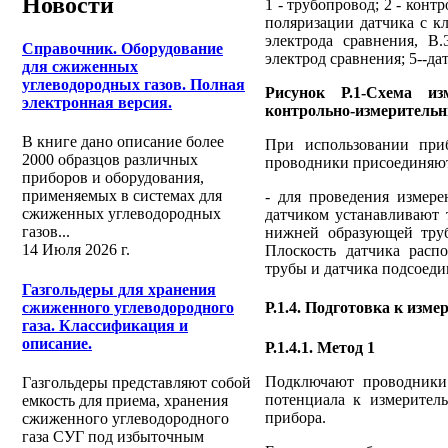
Новости
1 - трубопровод; 2 - кон
поляризации датчика с к
электрода сравнения, В
Справочник. Оборудование
электрод сравнения; 5--д
для сжиженных
углеводородных газов. Полная
Рисунок Р.1-Схема из
электронная версия.
контрольно-измерительн
В книге дано описание более
При использовании при
2000 образцов различных
проводники присоединяют 
приборов и оборудования,
применяемых в системах для
- для проведения измер
сжиженных углеводородных
датчиком устанавливают 
газов...
нижней образующей труб
14 Июля 2026 г.
Плоскость датчика расп
трубы и датчика подсоеди
Газгольдеры для хранения
сжиженного углеводородного
Р.1.4. Подготовка к изм
газа. Классификация и
описание.
Р.1.4.1. Метод 1
Подключают проводники 
Газгольдеры представляют собой
потенциала к измерител
емкость для приема, хранения
прибора.
сжиженного углеводородного
газа СУГ под избыточным