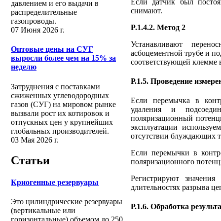
Если датчик был постоя
давлением и его выдачи в
снимают.
распределительные
газопроводы.
P.1.4.2. Метод 2
07 Июня 2026 г.
Устанавливают перено
Оптовые цены на СУГ
асбоцементной трубе и по
выросли более чем на 15% за
соответствующей клемме в
неделю
Р.1.5. Проведение измере
Затруднения с поставками
сжиженных углеводородных
Если перемычка в контр
газов (СУГ) на мировом рынке
удаления и подсоеди
вызвали рост их котировок и
поляризационный потенци
отпускных цен у крупнейших
эксплуатации используе
глобальных производителей.
отсутствии блуждающих то
03 Мая 2026 г.
Если перемычки в контр
Статьи
поляризационного потенци
Регистрируют значения
Криогенные резервуары
длительностях разрыва цеп
Это цилиндрические резервуары
Р.1.6. Обработка результ
(вертикальные или
горизонтальные) объемом до 250