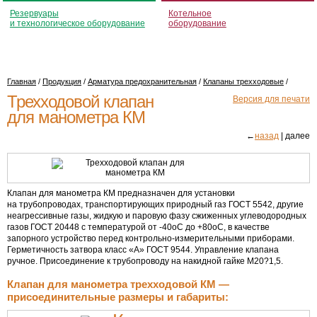
Резервуары
Котельное
и технологическое оборудование
оборудование
Главная
/
Продукция
/
Арматура предохранительная
/
Клапаны трехходовые
/
Трехходовой клапан
Версия для печати
для манометра КМ
←
назад
| далее
Клапан для манометра КМ предназначен для установки
на трубопроводах, транспортирующих природный газ ГОСТ 5542, другие
неагрессивные газы, жидкую и паровую фазу сжиженных углеводородных
газов ГОСТ 20448 с температурой от
-40oС
до +80oС, в качестве
запорного устройство перед контрольно-измерительными приборами.
Герметичность затвора класс «А» ГОСТ 9544. Управление клапана
ручное. Присоединение к трубопроводу на накидной гайке М20?1,5.
Клапан для манометра трехходовой КМ —
присоединительные размеры и габариты: