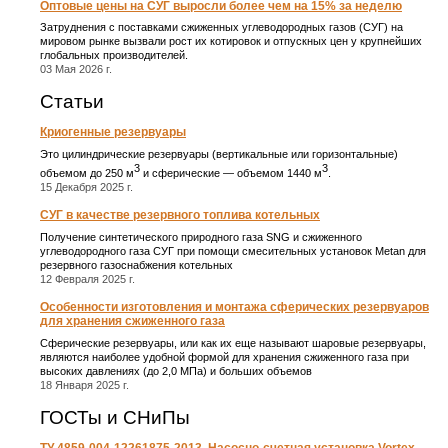
Оптовые цены на СУГ выросли более чем на 15% за неделю
Затруднения с поставками сжиженных углеводородных газов (СУГ) на
мировом рынке вызвали рост их котировок и отпускных цен у крупнейших
глобальных производителей.
03 Мая 2026 г.
Статьи
Криогенные резервуары
Это цилиндрические резервуары (вертикальные или горизонтальные)
3
3
объемом до 250 м
и сферические ― объемом 1440 м
.
15 Декабря 2025 г.
СУГ в качестве резервного топлива котельных
Получение синтетического природного газа SNG и сжиженного
углеводородного газа СУГ при помощи смесительных установок Metan для
резервного газоснабжения котельных
12 Февраля 2025 г.
Особенности изготовления и монтажа сферических резервуаров
для хранения сжиженного газа
Сферические резервуары, или как их еще называют шаровые резервуары,
являются наиболее удобной формой для хранения сжиженного газа при
высоких давлениях (до 2,0 МПа) и больших объемов
18 Января 2025 г.
ГОСТы и СНиПы