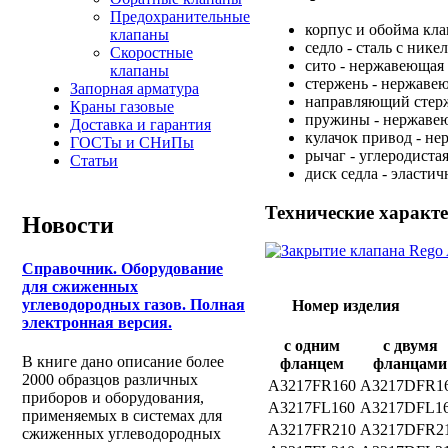
Предохранительные
корпус и обойма кла
клапаны
седло - сталь с ник
Скоростные
сито - нержавеющая 
клапаны
стержень - нержаве
Запорная арматура
направляющий стерж
Краны газовые
пружины - нержавею
Доставка и гарантия
кулачок привод - не
ГОСТы и СНиПы
рычаг - углеродистая
Статьи
диск седла - эласти
Технические характ
Новости
Справочник. Оборудование
для сжиженных
углеводородных газов. Полная
Номер изделия
электронная версия.
с одним
с двумя
В книге дано описание более
фланцем
фланцами
2000 образцов различных
A3217FR160
A3217DFR1
приборов и оборудования,
A3217FL160
A3217DFL1
применяемых в системах для
A3217FR210
A3217DFR2
сжиженных углеводородных