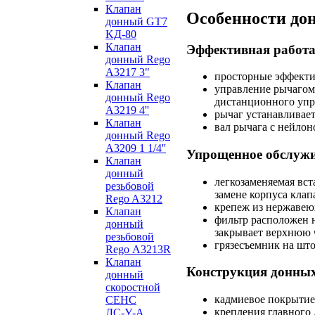
Клапан
Особенности дон
донный GT7
KД-80
Клапан
Эффективная работа
донный Rego
A3217 3"
просторные эффекти
Клапан
управление рычагом 
донный Rego
дистанционного упр
A3219 4''
рычаг устанавливает
Клапан
вал рычага с нейло
донный Rego
А3209 1 1/4''
Упрощенное обслужи
Клапан
донный
легкозаменяемая вст
резьбовой
замене корпуса клап
Rego A3212
крепеж из нержавеющ
Клапан
фильтр расположен н
донный
закрывает верхнюю 
резьбовой
грязесъемник на шт
Rego А3213R
Клапан
Конструкция донных
донный
скоростной
кадмиевое покрытие 
СЕНС
крепления главного
ДС-У-А