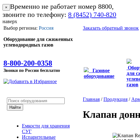
Временно не работает номер 8800,
×
звоните по телефону:
8 (8452) 740-820
наверх
Выбор региона:
Россия
Заказать обратный звонок
Оборудование для сжиженных
углеводородных газов
8-800-200-0358
Обор
Звонки по России бесплатно
Газовое
для 
оборудование
углев
газов
Главная
/
Продукция
/
Арм
Клапан донн
Емкости для хранения
СУГ
Испарительные