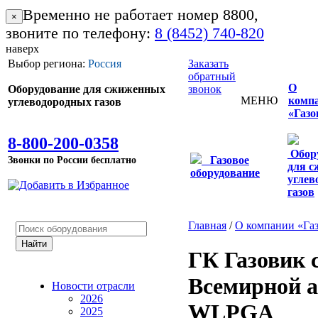
Временно не работает номер 8800,
×
звоните по телефону:
8 (8452) 740-820
наверх
Выбор региона:
Россия
Заказать
обратный
О
Оборудование для сжиженных
звонок
МЕНЮ
комп
углеводородных газов
«Газо
8-800-200-0358
Обор
Звонки по России бесплатно
Газовое
для 
оборудование
углев
газов
Главная
/
О компании «Га
ГК Газовик 
Всемирной а
Новости отрасли
2026
WLPGA
2025