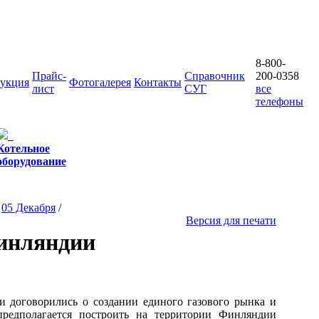
8-800-
Прайс-
Справочник
200-0358
укция
Фотогалерея
Контакты
лист
СУГ
все
телефоны
Котельное
оборудование
/
05 Декабря
/
Версия для печати
инляндии
 договорились о создании единого газового рынка и
предполагается построить на территории Финляндии