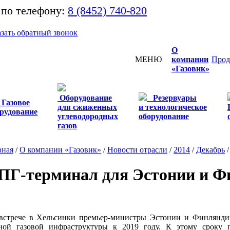
 по телефону:
8 (8452) 740-820
азать обратный звонок
О
МЕНЮ
компании
Прод
«Газовик»
Оборудование
Резервуары
Газовое
для сжиженных
и технологическое
рудование
углеводородных
оборудование
газов
вная
/
О компании «Газовик»
/
Новости отрасли
/
2014
/
Декабрь
ПГ-терминал для Эстонии и Ф
встрече в Хельсинки премьер-министры Эстонии и Финляндии
ной газовой инфраструктуры к 2019 году. К этому сроку 