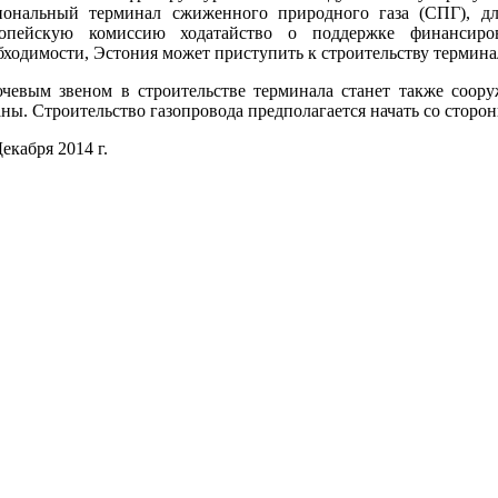
иональный терминал сжиженного природного газа (СПГ), д
опейскую комиссию ходатайство о поддержке финансиро
бходимости, Эстония может приступить к строительству термин
чевым звеном в строительстве терминала станет также сооруж
аны. Строительство газопровода предполагается начать со сторо
екабря 2014 г.