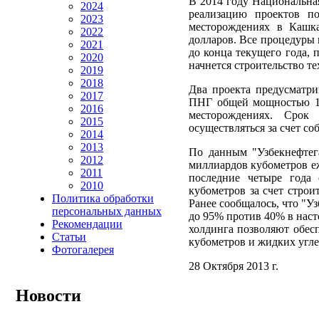
В 2014 году Национальна
2024
реализацию проектов 
2023
месторождениях в Кашк
2022
долларов. Все процедуры
2021
до конца текущего года, 
2020
начнется строительство те
2019
2018
Два проекта предусматри
2017
ПНГ общей мощностью 1,1
2016
месторождениях. Срок
2015
осуществляться за счет со
2014
2013
По данным "Узбекнефтега
2012
миллиардов кубометров еж
2011
последние четыре года
2010
кубометров за счет стро
Политика обработки
Ранее сообщалось, что "У
персональных данных
до 95% против 40% в наст
Рекомендации
холдинга позволяют обес
Статьи
кубометров и жидких угле
Фотогалерея
28 Октября 2013 г.
Новости