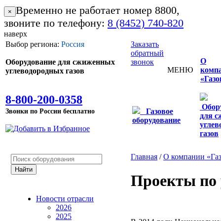
Временно не работает номер 8800,
×
звоните по телефону:
8 (8452) 740-820
наверх
Выбор региона:
Россия
Заказать
обратный
О
Оборудование для сжиженных
звонок
МЕНЮ
комп
углеводородных газов
«Газо
8-800-200-0358
Обор
Звонки по России бесплатно
Газовое
для 
оборудование
углев
газов
Главная
/
О компании «Га
Проекты по
Новости отрасли
2026
2025