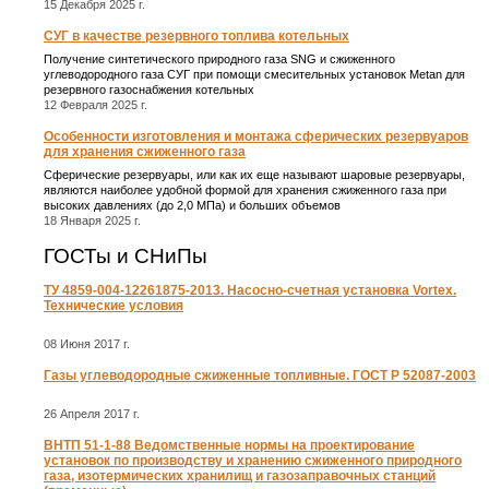
15 Декабря 2025 г.
СУГ в качестве резервного топлива котельных
Получение синтетического природного газа SNG и сжиженного
углеводородного газа СУГ при помощи смесительных установок Metan для
резервного газоснабжения котельных
12 Февраля 2025 г.
Особенности изготовления и монтажа сферических резервуаров
для хранения сжиженного газа
Сферические резервуары, или как их еще называют шаровые резервуары,
являются наиболее удобной формой для хранения сжиженного газа при
высоких давлениях (до 2,0 МПа) и больших объемов
18 Января 2025 г.
ГОСТы и СНиПы
ТУ 4859-004-12261875-2013. Насосно-счетная установка Vortex.
Технические условия
08 Июня 2017 г.
Газы углеводородные сжиженные топливные. ГОСТ Р 52087-2003
26 Апреля 2017 г.
ВНТП 51-1-88 Ведомственные нормы на проектирование
установок по производству и хранению сжиженного природного
газа, изотермических хранилищ и газозаправочных станций