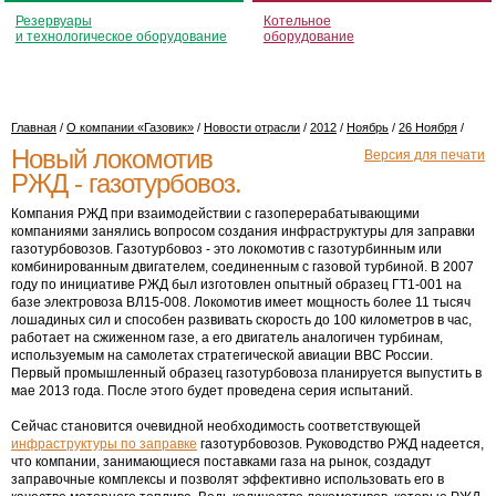
Резервуары
Котельное
и технологическое оборудование
оборудование
Главная
/
О компании «Газовик»
/
Новости отрасли
/
2012
/
Ноябрь
/
26 Ноября
/
Новый локомотив
Версия для печати
РЖД - газотурбовоз.
Компания РЖД при взаимодействии с газоперерабатывающими
компаниями занялись вопросом создания инфраструктуры для заправки
газотурбовозов. Газотурбовоз - это локомотив с газотурбинным или
комбинированным двигателем, соединенным с газовой турбиной. В 2007
году по инициативе РЖД был изготовлен опытный образец ГТ1-001 на
базе электровоза ВЛ15-008. Локомотив имеет мощность более 11 тысяч
лошадиных сил и способен развивать скорость до 100 километров в час,
работает на сжиженном газе, а его двигатель аналогичен турбинам,
используемым на самолетах стратегической авиации ВВС России.
Первый промышленный образец газотурбовоза планируется выпустить в
мае 2013 года. После этого будет проведена серия испытаний.
Сейчас становится очевидной необходимость соответствующей
инфраструктуры по заправке
газотурбовозов. Руководство РЖД надеется,
что компании, занимающиеся поставками газа на рынок, создадут
заправочные комплексы и позволят эффективно использовать его в