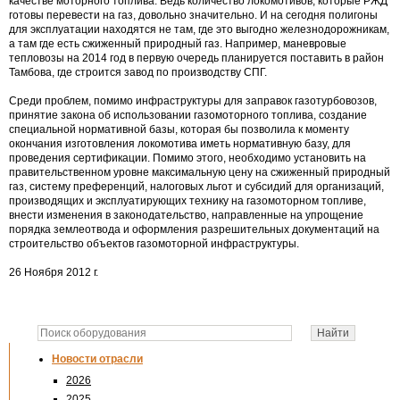
качестве моторного топлива. Ведь количество локомотивов, которые РЖД
готовы перевести на газ, довольно значительно. И на сегодня полигоны
для эксплуатации находятся не там, где это выгодно железнодорожникам,
а там где есть сжиженный природный газ. Например, маневровые
тепловозы на 2014 год в первую очередь планируется поставить в район
Тамбова, где строится завод по производству СПГ.
Среди проблем, помимо инфраструктуры для заправок газотурбовозов,
принятие закона об использовании газомоторного топлива, создание
специальной нормативной базы, которая бы позволила к моменту
окончания изготовления локомотива иметь нормативную базу, для
проведения сертификации. Помимо этого, необходимо установить на
правительственном уровне максимальную цену на сжиженный природный
газ, систему преференций, налоговых льгот и субсидий для организаций,
производящих и эксплуатирующих технику на газомоторном топливе,
внести изменения в законодательство, направленные на упрощение
порядка землеотвода и оформления разрешительных документаций на
строительство объектов газомоторной инфраструктуры.
26 Ноября 2012 г.
Новости отрасли
2026
2025