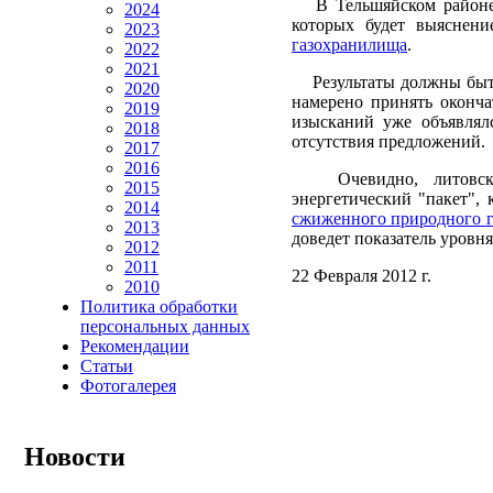
В Тельшяйском районе 
2024
которых будет выяснен
2023
газохранилища
.
2022
2021
Результаты должны быть 
2020
намерено принять оконча
2019
изысканий уже объявлялс
2018
отсутствия предложений.
2017
2016
Очевидно, литовское п
2015
энергетический "пакет",
2014
сжиженного природного г
2013
доведет показатель уровня
2012
2011
22 Февраля 2012 г.
2010
Политика обработки
персональных данных
Рекомендации
Статьи
Фотогалерея
Новости