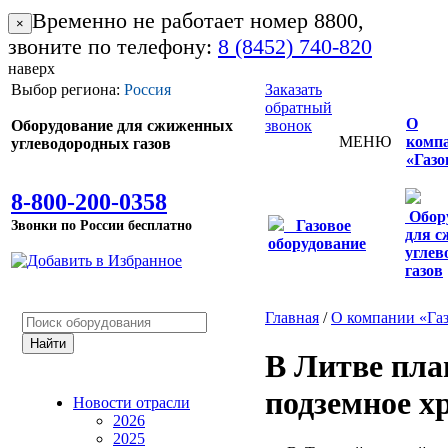
Временно не работает номер 8800,
×
звоните по телефону:
8 (8452) 740-820
наверх
Выбор региона:
Россия
Заказать
обратный
О
Оборудование для сжиженных
звонок
МЕНЮ
комп
углеводородных газов
«Газо
8-800-200-0358
Обор
Звонки по России бесплатно
Газовое
для 
оборудование
углев
газов
Главная
/
О компании «Га
В Литве пла
подземное х
Новости отрасли
2026
2025