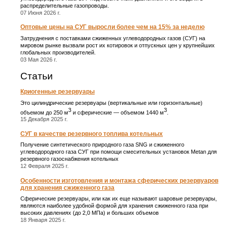
распределительные газопроводы.
07 Июня 2026 г.
Оптовые цены на СУГ выросли более чем на 15% за неделю
Затруднения с поставками сжиженных углеводородных газов (СУГ) на
мировом рынке вызвали рост их котировок и отпускных цен у крупнейших
глобальных производителей.
03 Мая 2026 г.
Статьи
Криогенные резервуары
Это цилиндрические резервуары (вертикальные или горизонтальные)
3
3
объемом до 250 м
и сферические ― объемом 1440 м
.
15 Декабря 2025 г.
СУГ в качестве резервного топлива котельных
Получение синтетического природного газа SNG и сжиженного
углеводородного газа СУГ при помощи смесительных установок Metan для
резервного газоснабжения котельных
12 Февраля 2025 г.
Особенности изготовления и монтажа сферических резервуаров
для хранения сжиженного газа
Сферические резервуары, или как их еще называют шаровые резервуары,
являются наиболее удобной формой для хранения сжиженного газа при
высоких давлениях (до 2,0 МПа) и больших объемов
18 Января 2025 г.