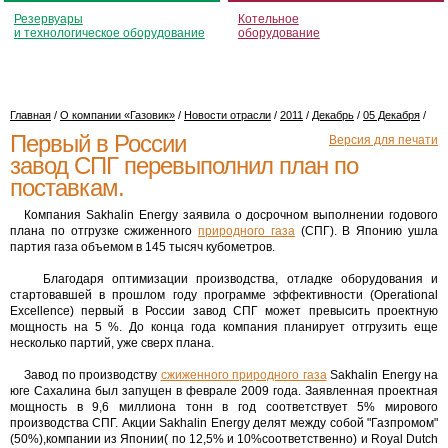
Резервуары
Котельное
и технологическое оборудование
оборудование
Главная
/
О компании «Газовик»
/
Новости отрасли
/
2011
/
Декабрь
/
05 Декабря
/
Первый в России
Версия для печати
завод СПГ перевыполнил план по
поставкам.
Компания Sakhalin Energy заявила о досрочном выполнении годового
плана по отгрузке сжиженного
природного газа
(СПГ). В Японию ушла
партия газа объемом в 145 тысяч кубометров.
Благодаря оптимизации производства, отладке оборудования и
стартовавшей в прошлом году программе эффективности (Operational
Excellence) первый в России завод СПГ может превысить проектную
мощность на 5 %. До конца года компания планирует отгрузить еще
несколько партий, уже сверх плана.
Завод по производству
сжиженного природного газа
Sakhalin Energy на
юге Сахалина был запущен в феврале 2009 года. Заявленная проектная
мощность в 9,6 миллиона тонн в год соответствует 5% мирового
производства СПГ. Акции Sakhalin Energy делят между собой "Газпромом"
(50%),компании из Японии( по 12,5% и 10%соответственно) и Royal Dutch