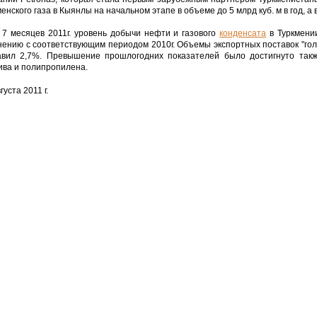
енского газа в Кыянлы на начальном этапе в объеме до 5 млрд куб. м в год, а в 
 месяцев 2011г. уровень добычи нефти и газового
конденсата
в Туркмении
нению с соответствующим периодом 2010г. Объемы экспортных поставок "гол
авил 2,7%. Превышение прошлогодних показателей было достигнуто такж
ива и полипропилена.
густа 2011 г.