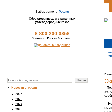
Выбор региона:
Россия
Оборудование для сжиженных
углеводородных газов
8-800-200-0358
Звонки по России бесплатно
Газ
обо
Главн
Эк
Перв
Новости отрасли
эксп
2026
сооб
2025
Неда
2024
газо
2023
комп