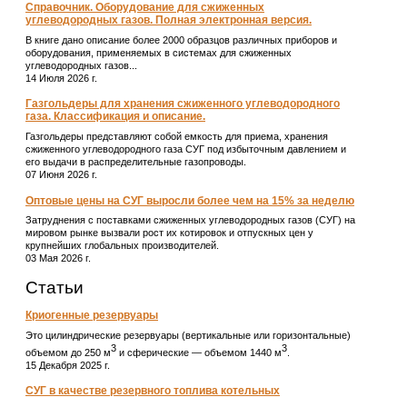
Справочник. Оборудование для сжиженных
углеводородных газов. Полная электронная версия.
В книге дано описание более 2000 образцов различных приборов и
оборудования, применяемых в системах для сжиженных
углеводородных газов...
14 Июля 2026 г.
Газгольдеры для хранения сжиженного углеводородного
газа. Классификация и описание.
Газгольдеры представляют собой емкость для приема, хранения
сжиженного углеводородного газа СУГ под избыточным давлением и
его выдачи в распределительные газопроводы.
07 Июня 2026 г.
Оптовые цены на СУГ выросли более чем на 15% за неделю
Затруднения с поставками сжиженных углеводородных газов (СУГ) на
мировом рынке вызвали рост их котировок и отпускных цен у
крупнейших глобальных производителей.
03 Мая 2026 г.
Статьи
Криогенные резервуары
Это цилиндрические резервуары (вертикальные или горизонтальные)
3
3
объемом до 250 м
и сферические ― объемом 1440 м
.
15 Декабря 2025 г.
СУГ в качестве резервного топлива котельных