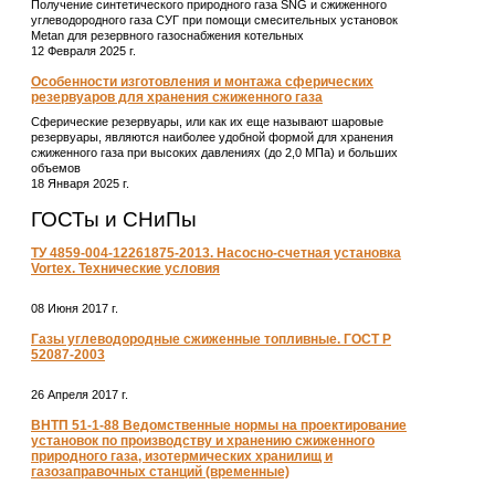
Получение синтетического природного газа SNG и сжиженного
углеводородного газа СУГ при помощи смесительных установок
Metan для резервного газоснабжения котельных
12 Февраля 2025 г.
Особенности изготовления и монтажа сферических
резервуаров для хранения сжиженного газа
Сферические резервуары, или как их еще называют шаровые
резервуары, являются наиболее удобной формой для хранения
сжиженного газа при высоких давлениях (до 2,0 МПа) и больших
объемов
18 Января 2025 г.
ГОСТы и СНиПы
ТУ 4859-004-12261875-2013. Насосно-счетная установка
Vortex. Технические условия
08 Июня 2017 г.
Газы углеводородные сжиженные топливные. ГОСТ Р
52087-2003
26 Апреля 2017 г.
ВНТП 51-1-88 Ведомственные нормы на проектирование
установок по производству и хранению сжиженного
природного газа, изотермических хранилищ и
газозаправочных станций (временные)