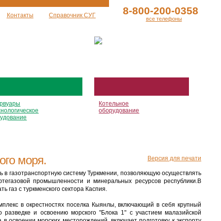
8-800-200-0358
Контакты
Справочник СУГ
все телефоны
рвуары
Котельное
хнологическое
оборудование
удование
ого моря.
Версия для печати
ь в газотранспортную систему Туркмении, позволяющую осуществлять
ефтегазовой промышленности и минеральных ресурсов республики.В
ь газ с туркменского сектора Каспия.
плекс в окрестностях поселка Кыянлы, включающий в себя крупный
 разведке и освоению морского "Блока 1" с участием малазийской
 в освоении морских месторождений, включает подготовку к экспорту