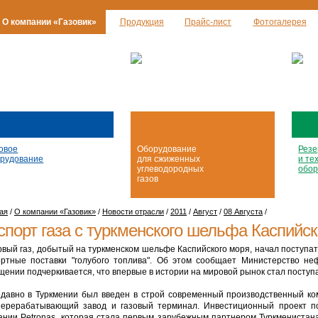
О компании «Газовик»
Продукция
Прайс-лист
Фотогалерея
овое
Оборудование
Резе
рудование
для сжиженных
и те
углеводородных
обор
газов
ая
/
О компании «Газовик»
/
Новости отрасли
/
2011
/
Август
/
08 Августа
/
спорт газа с туркменского шельфа Каспийск
ый газ, добытый на туркменском шельфе Каспийского моря, начал поступат
ортные поставки "голубого топлива". Об этом сообщает Министерство н
щении подчеркивается, что впервые в истории на мировой рынок стал поступат
вно в Туркмении был введен в строй современный производственный ком
перерабатывающий завод и газовый терминал. Инвестиционный проект по
ании Petronas, которая стала первым зарубежным партнером Туркменистана