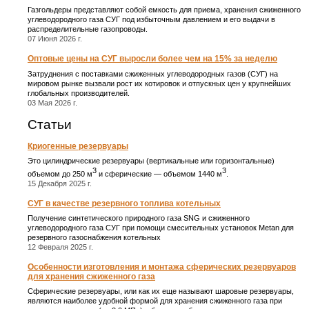
Газгольдеры представляют собой емкость для приема, хранения сжиженного
углеводородного газа СУГ под избыточным давлением и его выдачи в
распределительные газопроводы.
07 Июня 2026 г.
Оптовые цены на СУГ выросли более чем на 15% за неделю
Затруднения с поставками сжиженных углеводородных газов (СУГ) на
мировом рынке вызвали рост их котировок и отпускных цен у крупнейших
глобальных производителей.
03 Мая 2026 г.
Статьи
Криогенные резервуары
Это цилиндрические резервуары (вертикальные или горизонтальные)
3
3
объемом до 250 м
и сферические ― объемом 1440 м
.
15 Декабря 2025 г.
СУГ в качестве резервного топлива котельных
Получение синтетического природного газа SNG и сжиженного
углеводородного газа СУГ при помощи смесительных установок Metan для
резервного газоснабжения котельных
12 Февраля 2025 г.
Особенности изготовления и монтажа сферических резервуаров
для хранения сжиженного газа
Сферические резервуары, или как их еще называют шаровые резервуары,
являются наиболее удобной формой для хранения сжиженного газа при