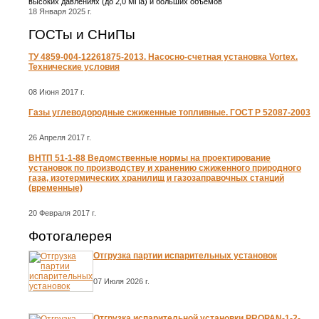
высоких давлениях (до 2,0 МПа) и больших объемов
18 Января 2025 г.
ГОСТы и СНиПы
ТУ 4859-004-12261875-2013. Насосно-счетная установка Vortex.
Технические условия
08 Июня 2017 г.
Газы углеводородные сжиженные топливные. ГОСТ Р 52087-2003
26 Апреля 2017 г.
ВНТП 51-1-88 Ведомственные нормы на проектирование
установок по производству и хранению сжиженного природного
газа, изотермических хранилищ и газозаправочных станций
(временные)
20 Февраля 2017 г.
Фотогалерея
Отгрузка партии испарительных установок
07 Июля 2026 г.
Отгрузка испарительной установки PROPAN-1-2-