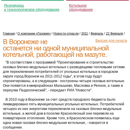
Резервуары
Котельное
и технологическое оборудование
оборудование
Главная
/
О компании «Газовик»
/
Новости отрасли
/
2011
/
Февраль
/
22 Февраля
/
В Воронеже не
Версия для печати
останется ни одной муниципальной
котельной, работающей на мазуте.
"В соответствии с программой "Проектирование и строительство
газовых блочно-модульных котельных с разводящими тепловыми сетями
для переключения потребителей от угольных котельных в городском
округе город Воронеж на 2011-2012 годы", в этом году будут
спроектированы, а в следующем - построены четыре газовые котельные.
Они появятся в микрорайонах Малышево, Масловка и Репное, а также в
переулке Педагогический", - передает РИА "Новости".
В 2010 году в Воронеже за счет средств городского бюджета было
ликвидировано пять муниципальных угольных котельных. Потребителей
четырех из них энергетики переключили на газовые блочно-модульные
котельные, а жилой дом в поселке Краснолесный они перевели на
поквартирное отопление. Кроме того, в Краснолесном появилась еще
одна новая газовая блочно-модульная котельная, - говорится в
сообщении.