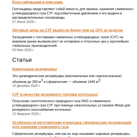
Классификация и описание.
Газгольдеры представляют собой емкость для приема, хранения сжиженного
углеводородного газа СУГ под избыточным давлением и его выдачи в
распределительные газопроводы.
07 Июня 2026 г.
Оптовые цены на СУГ выросли более чем на 15% за неделю
Затруднения с поставками сжиженных углеводородных газов (СУГ) на
мировом рынке вызвали рост их котировок и отпускных цен у крупнейших
глобальных производителей.
03 Мая 2026 г.
Статьи
Криогенные резервуары
Это цилиндрические резервуары (вертикальные или горизонтальные)
3
3
объемом до 250 м
и сферические ― объемом 1440 м
.
15 Декабря 2025 г.
СУГ в качестве резервного топлива котельных
Получение синтетического природного газа SNG и сжиженного
углеводородного газа СУГ при помощи смесительных установок Metan для
резервного газоснабжения котельных
12 Февраля 2025 г.
Особенности изготовления и монтажа сферических резервуаров
для хранения сжиженного газа
Сферические резервуары, или как их еще называют шаровые резервуары,