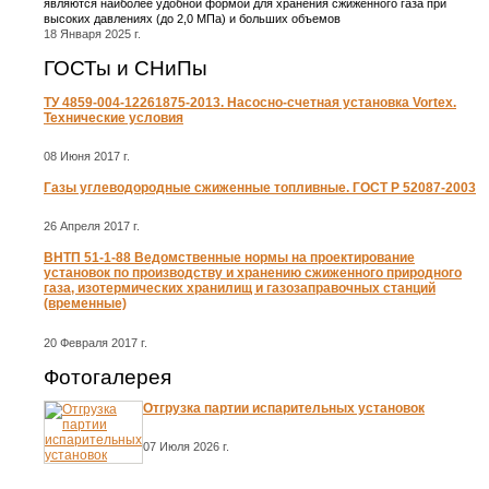
являются наиболее удобной формой для хранения сжиженного газа при
высоких давлениях (до 2,0 МПа) и больших объемов
18 Января 2025 г.
ГОСТы и СНиПы
ТУ 4859-004-12261875-2013. Насосно-счетная установка Vortex.
Технические условия
08 Июня 2017 г.
Газы углеводородные сжиженные топливные. ГОСТ Р 52087-2003
26 Апреля 2017 г.
ВНТП 51-1-88 Ведомственные нормы на проектирование
установок по производству и хранению сжиженного природного
газа, изотермических хранилищ и газозаправочных станций
(временные)
20 Февраля 2017 г.
Фотогалерея
Отгрузка партии испарительных установок
07 Июля 2026 г.