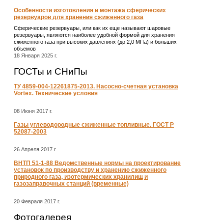
Особенности изготовления и монтажа сферических
резервуаров для хранения сжиженного газа
Сферические резервуары, или как их еще называют шаровые
резервуары, являются наиболее удобной формой для хранения
сжиженного газа при высоких давлениях (до 2,0 МПа) и больших
объемов
18 Января 2025 г.
ГОСТы и СНиПы
ТУ 4859-004-12261875-2013. Насосно-счетная установка
Vortex. Технические условия
08 Июня 2017 г.
Газы углеводородные сжиженные топливные. ГОСТ Р
52087-2003
26 Апреля 2017 г.
ВНТП 51-1-88 Ведомственные нормы на проектирование
установок по производству и хранению сжиженного
природного газа, изотермических хранилищ и
газозаправочных станций (временные)
20 Февраля 2017 г.
Фотогалерея