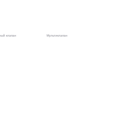
ный клапан
Мультиклапан