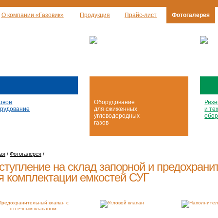
О компании «Газовик»
Продукция
Прайс-лист
Фотогалерея
овое
Оборудование
Резе
рудование
для сжиженных
и те
углеводородных
обор
газов
ая
/
Фотогалерея
/
ступление на склад запорной и предохрани
я комплектации емкостей СУГ