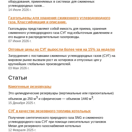
оборудования, применяемых в системах для сжиженных
углеводородных газов...
14 Июля 2026 г.
Газгольдеры для хранения сжиженного углеводородного
газа. Классификация и описание.
Газгольдеры представляют собой емкость для приема, хранения
сжиженного углеводородного газа СУГ под избыточным давлением и
его выдачи в распределительные газопроводы.
07 Июня 2026 г.
Оптовые цены на СУГ выросли более чем на 15% за неделю
Затруднения с поставками сжиженных углеводородных газов (СУГ) на
мировом рынке вызвали рост их котировок и отпускных цен у
крупнейших глобальных производителей.
03 Мая 2026 г.
Статьи
Криогенные резервуары
Это цилиндрические резервуары (вертикальные или горизонтальные)
3
3
объемом до 250 м
и сферические ― объемом 1440 м
.
15 Декабря 2025 г.
СУГ в качестве резервного топлива котельных
Получение синтетического природного газа SNG и сжиженного
углеводородного газа СУГ при помощи смесительных установок
Metan для резервного газоснабжения котельных
12 Февраля 2025 г.