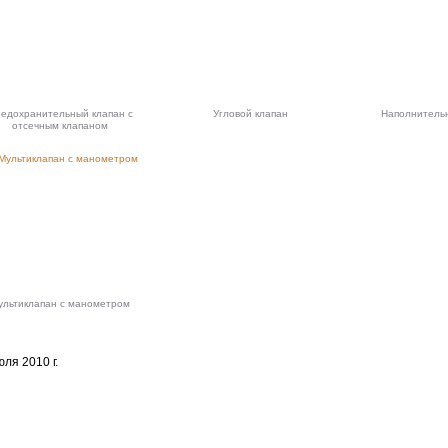
едохранительный клапан с
Угловой клапан
Наполнитель
отсечным клапаном
ультиклапан с манометром
ля 2010 г.