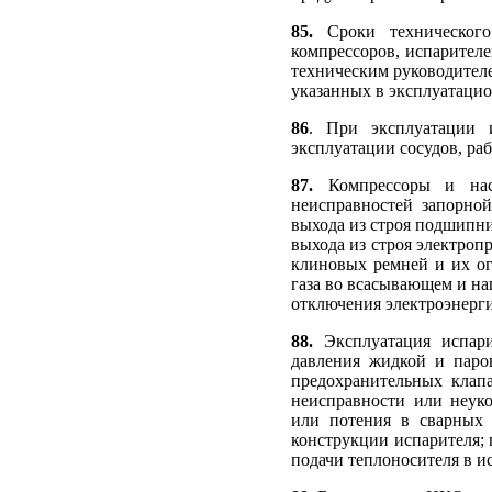
85.
Сроки техническог
компрессоров, испарител
техническим руководител
указанных в эксплуатацио
86
. При эксплуатации 
эксплуатации сосудов, р
87.
Компрессоры и насо
неисправностей запорной
выхода из строя подшипни
выхода из строя электроп
клиновых ремней и их о
газа во всасывающем и на
отключения электроэнерги
88.
Эксплуатация испари
давления жидкой и паро
предохранительных клап
неисправности или неуко
или потения в сварных 
конструкции испарителя;
подачи теплоносителя в и