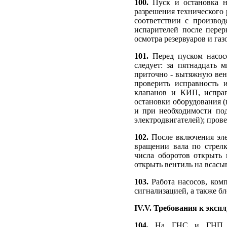
100.
Пуск и остановка н
разрешения технического 
соответствии с произво
испарителей после перер
осмотра резервуаров и газ
101.
Перед пуском насос
следует: за пятнадцать 
приточно - вытяжную вен
проверить исправность 
клапанов и КИП, исправ
остановки оборудования (
и при необходимости под
электродвигателей); пров
102.
После включения эле
вращении вала по стрел
числа оборотов открыть 
открыть вентиль на всасы
103.
Работа насосов, ком
сигнализацией, а также б
IV.V. Требования к эксп
104.
На ГНС и ГНП реше