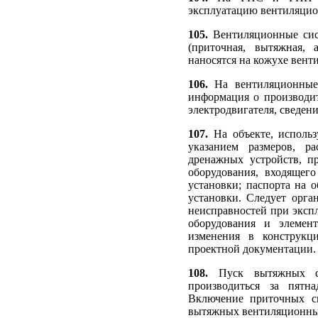
эксплуатацию вентиляцио
105.
Вентиляционные си
(приточная, вытяжная, 
наносятся на кожухе венти
106.
На вентиляционные 
информация о производит
электродвигателя, сведени
107.
На объекте, использ
указанием размеров, р
дренажных устройств, п
оборудования, входящег
установки; паспорта на 
установки. Следует орга
неисправностей при эксп
оборудования и элемент
изменения в конструкц
проектной документации.
108.
Пуск вытяжных си
производиться за пятн
Включение приточных си
вытяжных вентиляционны