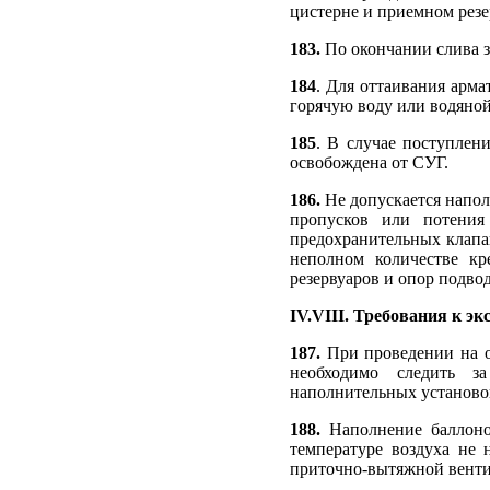
цистерне и приемном резе
183.
По окончании слива з
184
. Для оттаивания арма
горячую воду или водяной
185
. В случае поступлен
освобождена от СУГ.
186.
Не допускается напол
пропусков или потения
предохранительных клапа
неполном количестве кр
резервуаров и опор подво
IV.VIII. Требования к э
187.
При проведении на о
необходимо следить за
наполнительных установо
188.
Наполнение баллоно
температуре воздуха не 
приточно-вытяжной венти