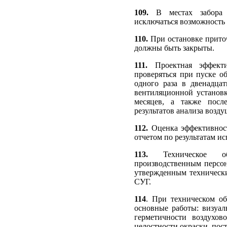
109.
В местах забора 
исключаться возможность
110.
При остановке прито
должны быть закрыты.
111.
Проектная эффекти
проверяться при пуске о
одного раза в двенадцат
вентиляционной установк
месяцев, а также посл
результатов анализа возд
112.
Оценка эффективност
отчетом по результатам и
113.
Техническое о
производственным персон
утвержденным технически
СУГ.
114
. При техническом о
основные работы: визуал
герметичности воздухов
целостности окраски, пос