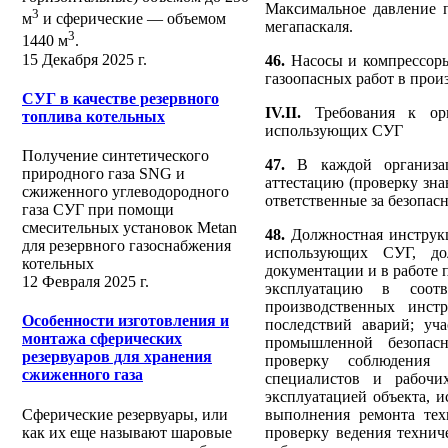
Максимальное давление 
3
м
и сферические ― объемом
мегапаскаля.
3
1440 м
.
15 Декабря 2025 г.
46.
Насосы и компрессоры
газоопасных работ в прои
СУГ в качестве резервного
IV.II.
Требования к орг
топлива котельных
использующих СУГ
Получение синтетического
47.
В каждой организац
природного газа SNG и
аттестацию (проверку зн
сжиженного углеводородного
ответственные за безопа
газа СУГ при помощи
смесительных установок Metan
48.
Должностная инструкц
для резервного газоснабжения
использующих СУГ, дол
котельных
документации и в работе
12 Февраля 2025 г.
эксплуатацию в соотв
производственных инст
Особенности изготовления и
последствий аварий; уч
монтажа сферических
промышленной безопасн
резервуаров для хранения
проверку соблюдения 
сжиженного газа
специалистов и рабочи
эксплуатацией объекта, 
Сферические резервуары, или
выполнения ремонта тех
как их еще называют шаровые
проверку ведения технич