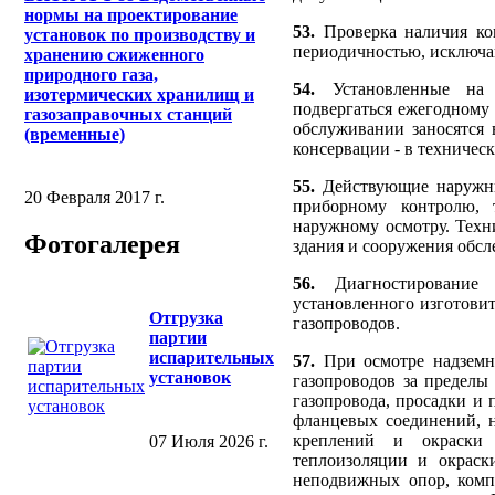
нормы на проектирование
53.
Проверка наличия кон
установок по производству и
периодичностью, исключа
хранению сжиженного
природного газа,
54.
Установленные на г
изотермических хранилищ и
подвергаться ежегодному
газозаправочных станций
обслуживании заносятся 
(временные)
консервации - в техническ
55.
Действующие наружны
20 Февраля 2017 г.
приборному контролю, 
наружному осмотру. Техн
Фотогалерея
здания и сооружения обс
56.
Диагностирование 
установленного изготовите
Отгрузка
газопроводов.
партии
испарительных
57.
При осмотре надземны
установок
газопроводов за пределы
газопровода, просадки и
фланцевых соединений, н
креплений и окраски г
07 Июля 2026 г.
теплоизоляции и окраск
неподвижных опор, комп