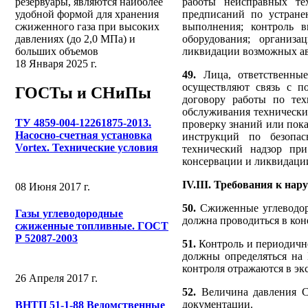
резервуары, являются наиболее
работы неисправных те
удобной формой для хранения
предписаний по устран
сжиженного газа при высоких
выполнения; контроль 
давлениях (до 2,0 МПа) и
оборудования; организ
больших объемов
ликвидации возможных а
18 Января 2025 г.
49.
Лица, ответственные
осуществляют связь с 
ГОСТы и СНиПы
договору работы по тех
обслуживания технически
ТУ 4859-004-12261875-2013.
проверку знаний или пок
Насосно-счетная установка
инструкций по безопа
Vortex. Технические условия
технический надзор при
консервации и ликвидаци
IV.III. Требования к на
08 Июня 2017 г.
50.
Сжиженные углеводор
Газы углеводородные
должна проводиться в кон
сжиженные топливные. ГОСТ
Р 52087-2003
51.
Контроль и периодично
должны определяться на
контроля отражаются в э
26 Апреля 2017 г.
52.
Величина давления СУ
документации.
ВНТП 51-1-88 Ведомственные