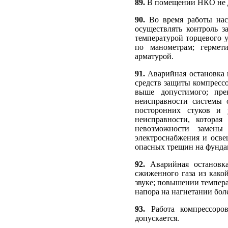
89.
В помещении НКО не д
90.
Во время работы нас
осуществлять контроль з
температурой торцевого 
по манометрам; гермет
арматурой.
91.
Аварийная остановка 
средств защиты компресс
выше допустимого; пр
неисправности системы 
посторонних стуков и 
неисправности, котора
невозможности замены
электроснабжения и осве
опасных трещин на фунда
92.
Аварийная остановк
сжиженного газа из како
звуке; повышении темпер
напора на нагнетании боле
93.
Работа компрессор
допускается.