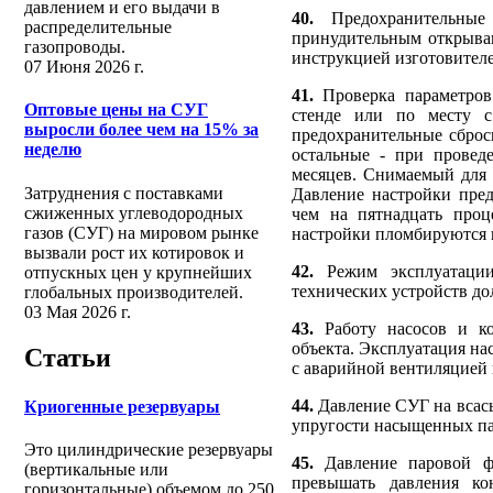
давлением и его выдачи в
40.
Предохранительные 
распределительные
принудительным открыван
газопроводы.
инструкцией изготовителе
07 Июня 2026 г.
41.
Проверка параметров
Оптовые цены на СУГ
стенде или по месту с
выросли более чем на 15% за
предохранительные сбросн
неделю
остальные - при провед
месяцев. Снимаемый для 
Затруднения с поставками
Давление настройки пре
сжиженных углеводородных
чем на пятнадцать проц
газов (СУГ) на мировом рынке
настройки пломбируются 
вызвали рост их котировок и
42.
Режим эксплуатации,
отпускных цен у крупнейших
технических устройств д
глобальных производителей.
03 Мая 2026 г.
43.
Работу насосов и ко
объекта. Эксплуатация на
Статьи
с аварийной вентиляцией 
44.
Давление СУГ на всасы
Криогенные резервуары
упругости насыщенных па
Это цилиндрические резервуары
45.
Давление паровой фа
(вертикальные или
превышать давления ко
горизонтальные) объемом до 250