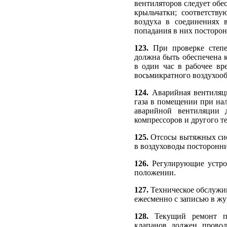
вентиляторов следует обе
крыльчатки; соответств
воздуха в соединениях в
попадания в них посторон
123.
При проверке степе
должна быть обеспечена к
в один час в рабочее вр
восьмикратного воздухооб
124.
Аварийная вентиляци
газа в помещении при на
аварийной вентиляции д
компрессоров и другого т
125.
Отсосы вытяжных сис
в воздуховоды посторонни
126.
Регулирующие устрой
положении.
127.
Техническое обслужи
ежесменно с записью в жу
128.
Текущий ремонт пр
клапанов должен провод