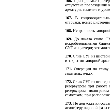
166.
При приемке цистерн
отсутствие повреждений к
арматуры; наличие и уров
167.
В сопроводительн
отгрузки, номер цистерны,
168.
Исправность запорной
169.
До начала слива СУ
искробезопасными башма
СУГ из цистерн; заземлит
170.
Слив СУГ из цистерн 
и закрытия запорной арма
171.
Операции по сливу 
защитных очках.
172.
Слив СУГ из цистерн 
резервуаром при работе 
резервуаром подогрево
самотеком, при расположе
173.
Не допускается созда
атмосферу паровой фазы г