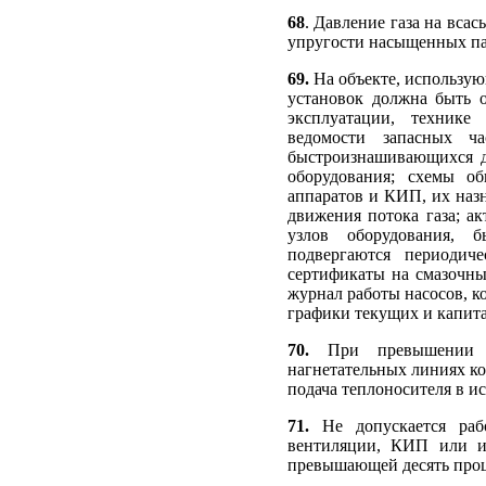
68
. Давление газа на вса
упругости насыщенных па
69.
На объекте, использую
установок должна быть о
эксплуатации, технике 
ведомости запасных ча
быстроизнашивающихся де
оборудования; схемы об
аппаратов и КИП, их назн
движения потока газа; а
узлов оборудования, б
подвергаются периодич
сертификаты на смазочны
журнал работы насосов, к
графики текущих и капит
70.
При превышении пр
нагнетательных линиях ко
подача теплоносителя в и
71.
Не допускается рабо
вентиляции, КИП или и
превышающей десять про