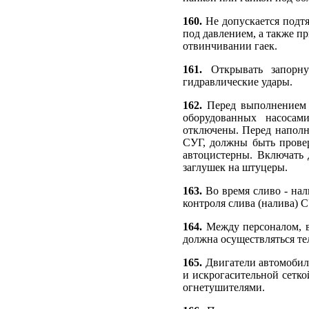
160.
Не допускается подт
под давлением, а также 
отвинчивании гаек.
161.
Открывать запорную
гидравлические удары.
162.
Перед выполнением 
оборудованных насосам
отключены. Перед наполн
СУГ, должны быть провер
автоцистерны. Включать 
заглушек на штуцеры.
163.
Во время сливо - нал
контроля слива (налива) С
164.
Между персоналом, 
должна осуществляться те
165.
Двигатели автомобил
и искрогасительной сетк
огнетушителями.