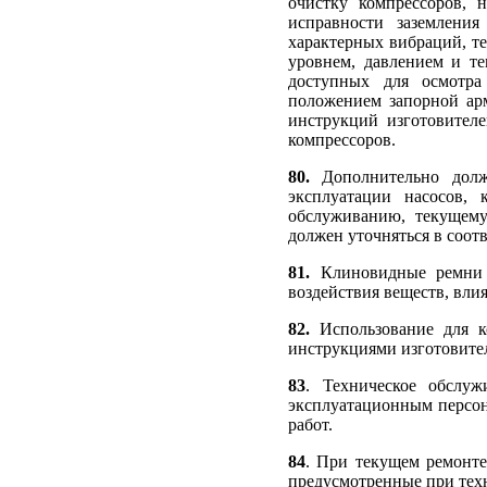
очистку компрессоров,
исправности заземления
характерных вибраций, т
уровнем, давлением и т
доступных для осмотра
положением запорной ар
инструкций изготовителе
компрессоров.
80.
Дополнительно долж
эксплуатации насосов, 
обслуживанию, текущему
должен уточняться в соот
81.
Клиновидные ремни 
воздействия веществ, вли
82.
Использование для к
инструкциями изготовител
83
. Техническое обслуж
эксплуатационным персон
работ.
84
. При текущем ремонте
предусмотренные при тех