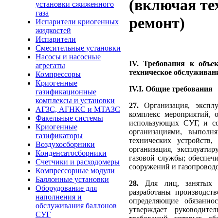
(включая те
установки сжиженного
газа
ремонт)
Испарители криогенных
жидкостей
Испарители
Смесительные установки
Насосы и насосные
IV. Требования к объе
агрегаты
техническое обслуживани
Компрессоры
Криогенные
IV.I.
Общие требования
газификационные
комплексы и установки
27.
Организация, экспл
АГЗС, АГНКС и МТАЗС
комплекс мероприятий, 
Факельные системы
использующих СУГ, и со
Криогенные
организациями, выпол
газификаторы
технических устройств,
Воздухосборники
организация, эксплуати
Конденсатосборники
газовой службы; обеспеч
Счетчики и расходомеры
сооружений и газопроводо
Компрессорные модули
Баллонные установки
28.
Для лиц, занятых 
Оборудование для
разработаны производст
наполнения и
определяющие обязаннос
обслуживания баллонов
утверждает руководите
СУГ