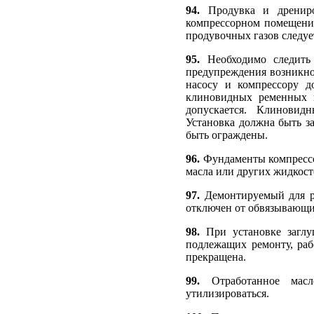
94.
Продувка и дрениров
компрессорном помещении
продувочных газов следуе
95.
Необходимо следить 
предупреждения возникно
насосу и компрессору д
клиновидных ременных п
допускается. Клиновид
Установка должна быть з
быть ограждены.
96.
Фундаменты компрессо
масла или других жидкос
97.
Демонтируемый для ре
отключен от обвязывающи
98.
При установке заглуш
подлежащих ремонту, раб
прекращена.
99.
Отработанное мас
утилизироваться.