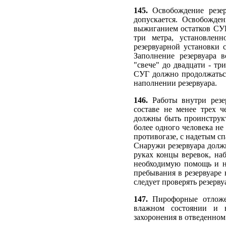
145.
Освобождение резер
допускается. Освобожден
выжиганием остатков СУГ
три метра, установлен
резервуарной установки 
Заполнение резервуара
"свече" до двадцати - т
СУГ должно продолжаться
наполнении резервуара.
146.
Работы внутри резе
составе не менее трех ч
должны быть проинструкт
более одного человека не
противогазе, с надетым с
Снаружи резервуара долж
руках концы веревок, на
необходимую помощь и не
пребывания в резервуаре
следует проверять резерву
147.
Пирофорные отложе
влажном состоянии и в
захоронения в отведенном