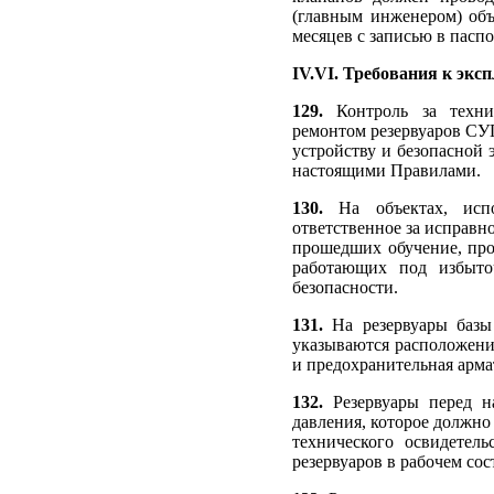
(главным инженером) объ
месяцев с записью в пасп
IV.VI. Требования к экс
129.
Контроль за техни
ремонтом резервуаров СУГ
устройству и безопасной
настоящими Правилами.
130.
На объектах, испо
ответственное за исправн
прошедших обучение, про
работающих под избыто
безопасности.
131.
На резервуары базы 
указываются расположение
и предохранительная арма
132.
Резервуары перед н
давления, которое должно 
технического освидетель
резервуаров в рабочем со