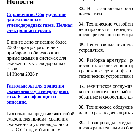
Новости
33.
На газопроводах объ
потока газа.
Справочник. Оборудование
для сжиженных
34.
Технические устройст
углеводородных газов. Полная
неисправности - своевре
электронная версия.
предварительного осмотра
В книге дано описание более
35.
Неисправные техничес
2000 образцов различных
устраняться.
приборов и оборудования,
применяемых в системах для
36.
Разборка арматуры, р
сжиженных углеводородных
после их отключения и п
газов...
крепежные детали фланц
14 Июля 2026 г.
технических устройствах 
Газгольдеры для хранения
37.
Техническое обслужива
сжиженного углеводородного
восстановительных работ,
газа. Классификация и
обратные и скоростные к
описание.
38.
Техническое обслужив
одного раза в двенадцать 
Газгольдеры представляют собой
емкость для приема, хранения
39.
Газопроводы жидк
сжиженного углеводородного
предохранительными сбр
газа СУГ под избыточным