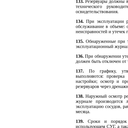
133.
Резервуары должны в
технического руководи
освидетельствования.
134.
При эксплуатации ре
обслуживание в объеме: 
неисправностей и утечек г
135.
Обнаруженные при те
эксплуатационный журна
136.
При обнаружении утеч
должен быть отключен от 
137.
По графику, утв
выполняются: проверка
настройки; осмотр и пр
резервуаров через дренаж
138.
Наружный осмотр ре
журнале производится 
эксплуатацию сосудов, р
месяца.
139.
Сроки и порядок те
использующем СУГ, а так