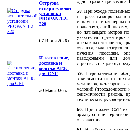
одного раза в три месяца
Отгрузка
испарительной
58.
При обходе подземных
установки
на трассе газопровода п
PROPAN-1-2-
и камерах инженерных п
320
подвалах зданий, шахтах,
до пятнадцати метров по
указателей, ориентиров 
07 Июня 2026 г.
дренажных устройств, ар
от снега, льда и загрязнен
пучения, просадки, оп
Изготовление,
паводковыми или дожд
доставка и
строительных работ, пред
монтаж АГЗС
59.
Периодичность обхо
для СУГ
зависимости от их техни
установок, категории га
условий (просадочности 
20 Мая 2026 г.
сейсмичности района, в
техническим руководител
60.
При подаче СУГ на Г
арматура вне территор
ограждения.
61.
На сбросных газопро