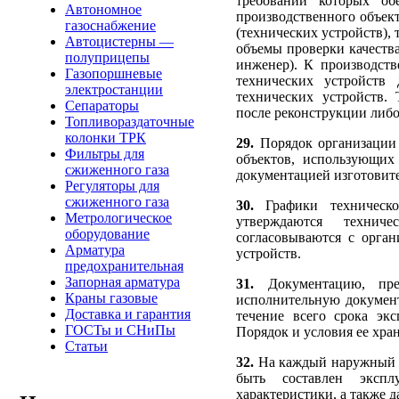
требований которых об
Автономное
производственного объект
газоснабжение
(технических устройств),
Автоцистерны —
объемы проверки качеств
полуприцепы
инженер). К производст
Газопоршневые
технических устройств
электростанции
технических устройств.
Сепараторы
после реконструкции либо
Топливораздаточные
колонки ТРК
29.
Порядок организации 
Фильтры для
объектов, использующих
сжиженного газа
документацией изготовит
Регуляторы для
сжиженного газа
30.
Графики техническо
Метрологическое
утверждаются технич
оборудование
согласовываются с орга
Арматура
устройств.
предохранительная
Запорная арматура
31.
Документацию, пре
Краны газовые
исполнительную документ
Доставка и гарантия
течение всего срока эк
ГОСТы и СНиПы
Порядок и условия ее хра
Статьи
32.
На каждый наружный г
быть составлен экспл
характеристики, а также 