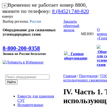
Временно не работает номер 8800,
×
звоните по телефону:
8 (8452) 740-820
наверх
Выбор региона:
Россия
Заказать
обратный
О
Оборудование для сжиженных
звонок
МЕНЮ
комп
углеводородных газов
«Газо
8-800-200-0358
Обор
Звонки по России бесплатно
Газовое
для 
оборудование
углев
газов
Главная
/
Продукция
/
ГО
использующих сжиженные у
IV. Часть 1.
Емкости для хранения
использующи
СУГ
Испарительные