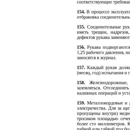
соответствующие требова
154.
В процессе эксплуат
отбраковка соединительны
155.
Соединительные рука
иметь трещин, надрезов
дефектов рукава заменяют
156.
Рукава подвергаются
1,25 рабочего давления, н
заносятся в журнал.
157.
Каждый рукав долже
(месяц, год) испытания и 
158.
Железнодорожные,
заземляться. Отсоединят
наливных операций и уст
159.
Металлокордовые и р
электричества. Для за щ
пропущены внутри) медн
тросиком площадью сече
более сто миллиметров. 
пайкой или гайкой под бол