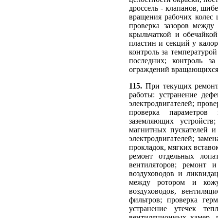
дроссель - клапанов, ши
вращения рабочих колес 
проверка зазоров между
крыльчаткой и обечайкой
пластин и секций у кало
контроль за температуро
последних; контроль за
ограждений вращающихся 
115.
При текущих ремонт
работы: устранение деф
электродвигателей; прове
проверка параметров в
заземляющих устройств
магнитных пускателей и
электродвигателей; заме
прокладок, мягких вставок
ремонт отдельных лопа
вентиляторов; ремонт и
воздуховодов и ликвидац
между ротором и кожух
воздуховодов, вентиляц
фильтров; проверка гер
устранение утечек теп
вентиляционных камер, р