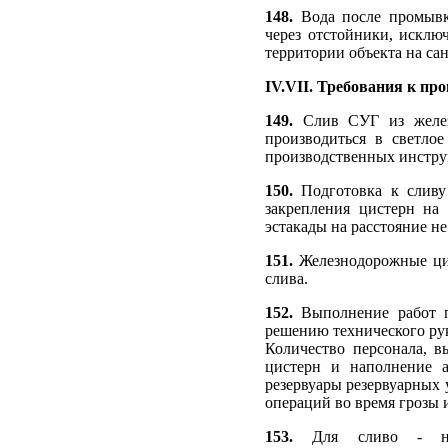
148.
Вода после промывк
через отстойники, исклю
территории объекта на с
IV.VII. Требования к пр
149.
Слив СУГ из желез
производиться в светло
производственных инстру
150.
Подготовка к сливу
закрепления цистерн на
эстакады на расстояние не
151.
Железнодорожные ци
слива.
152.
Выполнение работ п
решению технического рук
Количество персонала, 
цистерн и наполнение 
резервуары резервуарных 
операций во время грозы 
153.
Для сливо - нали