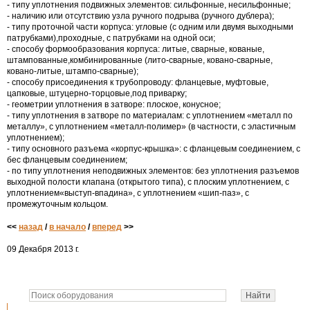
- типу уплотнения подвижных элементов: сильфонные, несильфонные;
- наличию или отсутствию узла ручного подрыва (ручного дублера);
- типу проточной части корпуса: угловые (с одним или двумя выходными
патрубками),проходные, с патрубками на одной оси;
- способу формообразования корпуса: литые, сварные, кованые,
штампованные,комбинированные (лито-сварные, ковано-сварные,
ковано-литые, штампо-сварные);
- способу присоединения к трубопроводу: фланцевые, муфтовые,
цапковые, штуцерно-торцовые,под приварку;
- геометрии уплотнения в затворе: плоское, конусное;
- типу уплотнения в затворе по материалам: с уплотнением «металл по
металлу», с уплотнением «металл-полимер» (в частности, с эластичным
уплотнением);
- типу основного разъема «корпус-крышка»: с фланцевым соединением, с
бес фланцевым соединением;
- по типу уплотнения неподвижных элементов: без уплотнения разъемов
выходной полости клапана (открытого типа), с плоским уплотнением, с
уплотнением«выступ-впадина», с уплотнением «шип-паз», с
промежуточным кольцом.
<<
назад
/
в начало
/
вперед
>>
09 Декабря 2013 г.