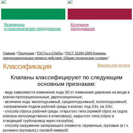
Резервуары
Котельное
и технологическое оборудование
оборудование
Главная
/
Продукция
/
ГОСТы и СНиПы
/
ГОСТ 31294-2005 Клапаны
предохранительные прямого действия. Общие технические условия
/
Классификация
Версия для печати
Клапаны классифицируют по следующим
основным признакам:
- виду зависимости изменения хода ЗО от изменения давления на входе в
клапан:пропорциональные, двухпозиционные;
- величине хода: малоподъемный, среднеподъемный, полноподъемный;
-направлению подачи рабочей среды в клапан: под ЗЭл, на ЗЭл;
- способу сброса рабочей среды: открытого типа (прямой сброс из седла
клапана непосредственно в атмосферу), закрытого типа (сброс в
отводящий трубопровод через патрубок);
- способу нагружения запирающего элемента: пружинные, грузовые (в т.ч.
рычажно-грузовые),с газовой камерой;