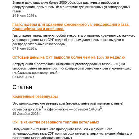
В книге дано описание более 2000 образцов различных приборов и
оборудования, применяемых в системах для сжиженных углеводородных
газов...
14 Июля 2026 г.
Газгольдеры для хранения сжиженного углеводородного газа.
Классификация и описание.
Газгольдеры представляют собой емкость для приема, хранения сжиженного
углеводородного газа СУГ под избыточным давлением и его выдачи в
распределительные газопроводы.
07 Июня 2026 г.
Оптовые цены на СУГ выросли более чем на 15% за неделю
Затруднения с поставками сжиженных углеводородных газов (СУГ) на
мировом рынке вызвали рост их котировок и отпускных цен у крупнейших
глобальных производителей.
03 Мая 2026 г.
Статьи
Криогенные резервуары
Это цилиндрические резервуары (вертикальные или горизонтальные)
3
3
объемом до 250 м
и сферические ― объемом 1440 м
.
15 Декабря 2025 г.
СУГ в качестве резервного топлива котельных
Получение синтетического природного газа SNG и сжиженного
углеводородного газа СУГ при помощи смесительных установок Metan для
резервного газоснабжения котельных