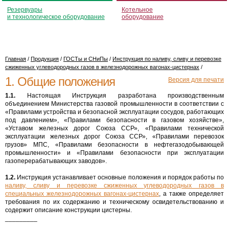
Резервуары
Котельное
и технологическое оборудование
оборудование
Главная
/
Продукция
/
ГОСТы и СНиПы
/
Инструкция по наливу, сливу и перевозке
сжиженных углеводородных газов в железнодорожных вагонах-цистернах
/
1. Общие положения
Версия для печати
1.1.
Настоящая Инструкция разработана производственным
объединением Министерства газовой промышленности в соответствии с
«Правилами устройства и безопасной эксплуатации сосудов, работающих
под давлением», «Правилами безопасности в газовом хозяйстве»,
«Уставом железных дорог Союза ССР», «Правилами технической
эксплуатации железных дорог Союза ССР», «Правилами перевозок
грузов» МПС, «Правилами безопасности в нефтегазодобывающей
промышленности» и «Правилами безопасности при эксплуатации
газоперерабатывающих заводов».
1.2.
Инструкция устанавливает основные положения и порядок работы по
наливу, сливу и перевозке сжиженных углеводородных газов в
специальных железнодорожных вагонах-цистернах
, а также определяет
требования по их содержанию и техническому освидетельствованию и
содержит описание конструкции цистерны.
_________