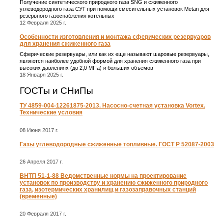
Получение синтетического природного газа SNG и сжиженного
углеводородного газа СУГ при помощи смесительных установок Metan для
резервного газоснабжения котельных
12 Февраля 2025 г.
Особенности изготовления и монтажа сферических резервуаров
для хранения сжиженного газа
Сферические резервуары, или как их еще называют шаровые резервуары,
являются наиболее удобной формой для хранения сжиженного газа при
высоких давлениях (до 2,0 МПа) и больших объемов
18 Января 2025 г.
ГОСТы и СНиПы
ТУ 4859-004-12261875-2013. Насосно-счетная установка Vortex.
Технические условия
08 Июня 2017 г.
Газы углеводородные сжиженные топливные. ГОСТ Р 52087-2003
26 Апреля 2017 г.
ВНТП 51-1-88 Ведомственные нормы на проектирование
установок по производству и хранению сжиженного природного
газа, изотермических хранилищ и газозаправочных станций
(временные)
20 Февраля 2017 г.