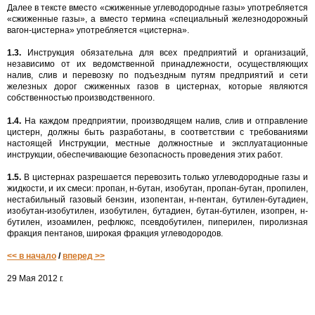
Далее в тексте вместо «сжиженные углеводородные газы» употребляется
«сжиженные газы», а вместо термина «специальный железнодорожный
вагон-цистерна» употребляется «цистерна».
1.3.
Инструкция обязательна для всех предприятий и организаций,
независимо от их ведомственной принадлежности, осуществляющих
налив, слив и перевозку по подъездным путям предприятий и сети
железных дорог сжиженных газов в цистернах, которые являются
собственностью производственного.
1.4.
На каждом предприятии, производящем налив, слив и отправление
цистерн, должны быть разработаны, в соответствии с требованиями
настоящей Инструкции, местные должностные и эксплуатационные
инструкции, обеспечивающие безопасность проведения этих работ.
1.5.
В цистернах разрешается перевозить только углеводородные газы и
жидкости, и их смеси: пропан, н-бутан, изобутан, пропан-бутан, пропилен,
нестабильный газовый бензин, изопентан, н-пентан, бутилен-бутадиен,
изобутан-изобутилен, изобутилен, бутадиен, бутан-бутилен, изопрен, н-
бутилен, изоамилен, рефлюкс, псевдобутилен, пиперилен, пиролизная
фракция пентанов, широкая фракция углеводородов.
<< в начало
/
вперед >>
29 Мая 2012 г.