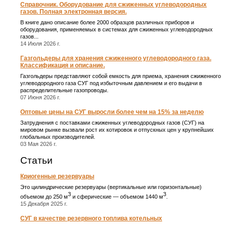
Справочник. Оборудование для сжиженных углеводородных
газов. Полная электронная версия.
В книге дано описание более 2000 образцов различных приборов и
оборудования, применяемых в системах для сжиженных углеводородных
газов...
14 Июля 2026 г.
Газгольдеры для хранения сжиженного углеводородного газа.
Классификация и описание.
Газгольдеры представляют собой емкость для приема, хранения сжиженного
углеводородного газа СУГ под избыточным давлением и его выдачи в
распределительные газопроводы.
07 Июня 2026 г.
Оптовые цены на СУГ выросли более чем на 15% за неделю
Затруднения с поставками сжиженных углеводородных газов (СУГ) на
мировом рынке вызвали рост их котировок и отпускных цен у крупнейших
глобальных производителей.
03 Мая 2026 г.
Статьи
Криогенные резервуары
Это цилиндрические резервуары (вертикальные или горизонтальные)
3
3
объемом до 250 м
и сферические ― объемом 1440 м
.
15 Декабря 2025 г.
СУГ в качестве резервного топлива котельных