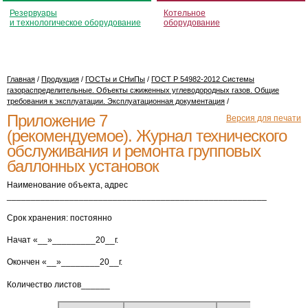
Резервуары
Котельное
и технологическое оборудование
оборудование
Главная
/
Продукция
/
ГОСТы и СНиПы
/
ГОСТ Р 54982-2012 Системы
газораспределительные. Объекты сжиженных углеводородных газов. Общие
требования к эксплуатации. Эксплуатационная документация
/
Приложение 7
Версия для печати
(рекомендуемое). Журнал технического
обслуживания и ремонта групповых
баллонных установок
Наименование объекта, адрес
______________________________________________________
Срок хранения: постоянно
Начат «__»_________20__г.
Окончен «__»________20__г.
Количество листов______