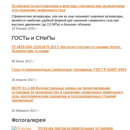
Особенности изготовления и монтажа сферических резервуаров
для хранения сжиженного газа
Сферические резервуары, или как их еще называют шаровые резервуары,
являются наиболее удобной формой для хранения сжиженного газа при
высоких давлениях (до 2,0 МПа) и больших объемов
18 Января 2025 г.
ГОСТы и СНиПы
ТУ 4859-004-12261875-2013. Насосно-счетная установка Vortex.
Технические условия
08 Июня 2017 г.
Газы углеводородные сжиженные топливные. ГОСТ Р 52087-2003
26 Апреля 2017 г.
ВНТП 51-1-88 Ведомственные нормы на проектирование
установок по производству и хранению сжиженного природного
газа, изотермических хранилищ и газозаправочных станций
(временные)
20 Февраля 2017 г.
Фотогалерея
Отгрузка партии испарительных установок