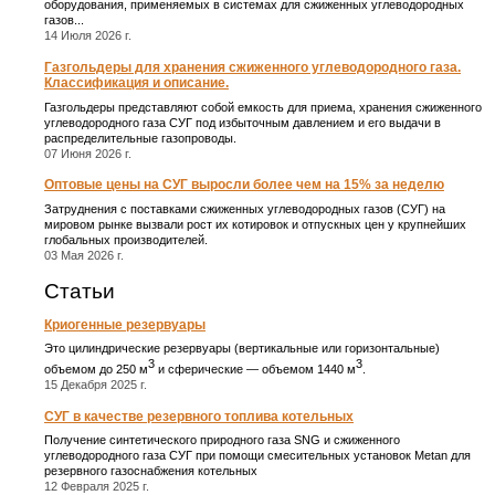
оборудования, применяемых в системах для сжиженных углеводородных
газов...
14 Июля 2026 г.
Газгольдеры для хранения сжиженного углеводородного газа.
Классификация и описание.
Газгольдеры представляют собой емкость для приема, хранения сжиженного
углеводородного газа СУГ под избыточным давлением и его выдачи в
распределительные газопроводы.
07 Июня 2026 г.
Оптовые цены на СУГ выросли более чем на 15% за неделю
Затруднения с поставками сжиженных углеводородных газов (СУГ) на
мировом рынке вызвали рост их котировок и отпускных цен у крупнейших
глобальных производителей.
03 Мая 2026 г.
Статьи
Криогенные резервуары
Это цилиндрические резервуары (вертикальные или горизонтальные)
3
3
объемом до 250 м
и сферические ― объемом 1440 м
.
15 Декабря 2025 г.
СУГ в качестве резервного топлива котельных
Получение синтетического природного газа SNG и сжиженного
углеводородного газа СУГ при помощи смесительных установок Metan для
резервного газоснабжения котельных
12 Февраля 2025 г.