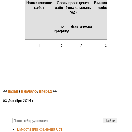
Наименование
Сроки проведения
Выявленные
Дат
работ
работ (число, месяц,
дефекты
устран
год)
дефек
(чис
месяц,
по
фактически
графику
1
2
3
4
5
<<
назад
/
в начало
/
вперед
>>
03 Декабря 2014 г.
Емкости для хранения СУГ