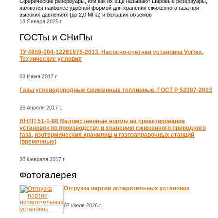
Сферические резервуары, или как их еще называют шаровые резервуары,
являются наиболее удобной формой для хранения сжиженного газа при
высоких давлениях (до 2,0 МПа) и больших объемов
18 Января 2025 г.
ГОСТы и СНиПы
ТУ 4859-004-12261875-2013. Насосно-счетная установка Vortex.
Технические условия
08 Июня 2017 г.
Газы углеводородные сжиженные топливные. ГОСТ Р 52087-2003
26 Апреля 2017 г.
ВНТП 51-1-88 Ведомственные нормы на проектирование
установок по производству и хранению сжиженного природного
газа, изотермических хранилищ и газозаправочных станций
(временные)
20 Февраля 2017 г.
Фотогалерея
Отгрузка партии испарительных установок
07 Июля 2026 г.