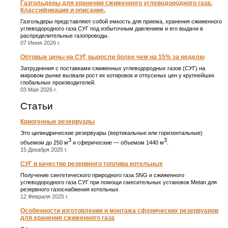
Газгольдеры для хранения сжиженного углеводородного газа.
Классификация и описание.
Газгольдеры представляют собой емкость для приема, хранения сжиженного
углеводородного газа СУГ под избыточным давлением и его выдачи в
распределительные газопроводы.
07 Июня 2026 г.
Оптовые цены на СУГ выросли более чем на 15% за неделю
Затруднения с поставками сжиженных углеводородных газов (СУГ) на
мировом рынке вызвали рост их котировок и отпускных цен у крупнейших
глобальных производителей.
03 Мая 2026 г.
Статьи
Криогенные резервуары
Это цилиндрические резервуары (вертикальные или горизонтальные)
3
3
объемом до 250 м
и сферические ― объемом 1440 м
.
15 Декабря 2025 г.
СУГ в качестве резервного топлива котельных
Получение синтетического природного газа SNG и сжиженного
углеводородного газа СУГ при помощи смесительных установок Metan для
резервного газоснабжения котельных
12 Февраля 2025 г.
Особенности изготовления и монтажа сферических резервуаров
для хранения сжиженного газа