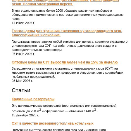
Справочник. Оборудование для сжиженных углеводородных
газов. Полная электронная версия.
В книге дано описание более 2000 образцов различных приборов и
оборудования, применяемых в системах для сжиженных углеводородных
газов...
14 Июля 2026 г.
Газгольдеры для хранения сжиженного углеводородного газа.
Классификация и описание.
Газгольдеры представляют собой емкость для приема, хранения сжиженного
углеводородного газа СУГ под избыточным давлением и его выдачи в
распределительные газопроводы.
07 Июня 2026 г.
Оптовые цены на СУГ выросли более чем на 15% за неделю
Затруднения с поставками сжиженных углеводородных газов (СУГ) на
мировом рынке вызвали рост их котировок и отпускных цен у крупнейших
глобальных производителей.
03 Мая 2026 г.
Статьи
Криогенные резервуары
Это цилиндрические резервуары (вертикальные или горизонтальные)
3
3
объемом до 250 м
и сферические ― объемом 1440 м
.
15 Декабря 2025 г.
СУГ в качестве резервного топлива котельных
Получение синтетического природного газа SNG и сжиженного