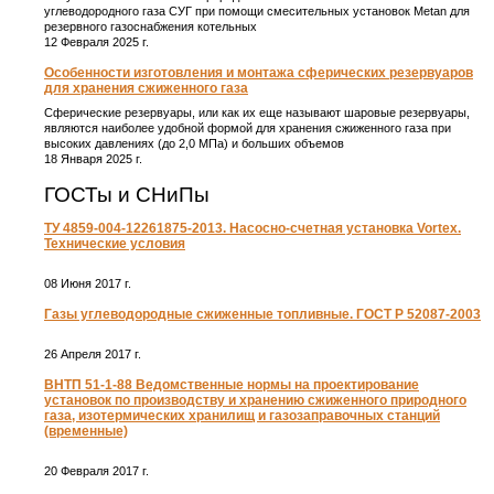
углеводородного газа СУГ при помощи смесительных установок Metan для
резервного газоснабжения котельных
12 Февраля 2025 г.
Особенности изготовления и монтажа сферических резервуаров
для хранения сжиженного газа
Сферические резервуары, или как их еще называют шаровые резервуары,
являются наиболее удобной формой для хранения сжиженного газа при
высоких давлениях (до 2,0 МПа) и больших объемов
18 Января 2025 г.
ГОСТы и СНиПы
ТУ 4859-004-12261875-2013. Насосно-счетная установка Vortex.
Технические условия
08 Июня 2017 г.
Газы углеводородные сжиженные топливные. ГОСТ Р 52087-2003
26 Апреля 2017 г.
ВНТП 51-1-88 Ведомственные нормы на проектирование
установок по производству и хранению сжиженного природного
газа, изотермических хранилищ и газозаправочных станций
(временные)
20 Февраля 2017 г.