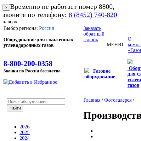
Временно не работает номер 8800,
×
звоните по телефону:
8 (8452) 740-820
наверх
Выбор региона:
Россия
Заказать
обратный
О
Оборудование для сжиженных
звонок
МЕНЮ
комп
углеводородных газов
«Газо
8-800-200-0358
Обор
Звонки по России бесплатно
Газовое
для 
оборудование
углев
газов
Главная
/
Фотогалерея
/
Производств
2026
2025
2024