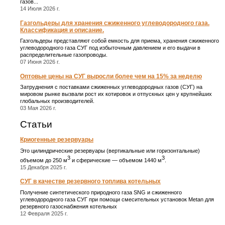
газов...
14 Июля 2026 г.
Газгольдеры для хранения сжиженного углеводородного газа.
Классификация и описание.
Газгольдеры представляют собой емкость для приема, хранения сжиженного
углеводородного газа СУГ под избыточным давлением и его выдачи в
распределительные газопроводы.
07 Июня 2026 г.
Оптовые цены на СУГ выросли более чем на 15% за неделю
Затруднения с поставками сжиженных углеводородных газов (СУГ) на
мировом рынке вызвали рост их котировок и отпускных цен у крупнейших
глобальных производителей.
03 Мая 2026 г.
Статьи
Криогенные резервуары
Это цилиндрические резервуары (вертикальные или горизонтальные)
3
3
объемом до 250 м
и сферические ― объемом 1440 м
.
15 Декабря 2025 г.
СУГ в качестве резервного топлива котельных
Получение синтетического природного газа SNG и сжиженного
углеводородного газа СУГ при помощи смесительных установок Metan для
резервного газоснабжения котельных
12 Февраля 2025 г.