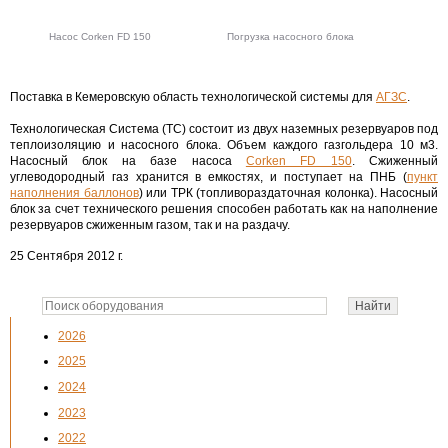
Насос Corken FD 150
Погрузка насосного блока
Поставка в Кемеровскую область технологической системы для
АГЗС
.
Технологическая Система (ТС) состоит из двух наземных резервуаров под
теплоизоляцию и насосного блока. Объем каждого газгольдера 10 м3.
Насосный блок на базе насоса
Corken FD 150
. Сжиженный
углеводородный газ хранится в емкостях, и поступает на ПНБ (
пункт
наполнения баллонов
) или ТРК (топливораздаточная колонка). Насосный
блок за счет технического решения способен работать как на наполнение
резервуаров сжиженным газом, так и на раздачу.
25 Сентября 2012 г.
2026
2025
2024
2023
2022