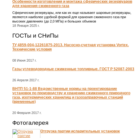
Особенности изготовления и монтажа сферических резервуаров
для хранения сжиженного газа
Сферические резервуары, или как их еще называют шаровые резервуары,
являются наиболее удобной формой для хранения сжиженного газа при
высоких давлениях (до 2,0 МПа) и больших объемов
18 Января 2025 г.
ГОСТы и СНиПы
ТУ 4859-004-12261875-2013. Насосно-счетная установка Vortex.
Технические условия
08 Июня 2017 г.
Газы углеводородные сжиженные топливные. ГОСТ Р 52087-2003
26 Апреля 2017 г.
ВНТП 51-1-88 Ведомственные нормы на проектирование
установок по производству и хранению сжиженного природного
газа, изотермических хранилищ и газозаправочных станций
(временные)
20 Февраля 2017 г.
Фотогалерея
Отгрузка партии испарительных установок