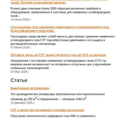
газов. Полная электронная версия.
В книге дано описание более 2000 образцов различных приборов и
оборудования, применяемых в системах для сжиженных углеводородных
газов...
14 Июля 2026 г.
Газгольдеры для хранения сжиженного углеводородного газа.
Классификация и описание.
Газгольдеры представляют собой емкость для приема, хранения сжиженного
углеводородного газа СУГ под избыточным давлением и его выдачи в
распределительные газопроводы.
07 Июня 2026 г.
Оптовые цены на СУГ выросли более чем на 15% за неделю
Затруднения с поставками сжиженных углеводородных газов (СУГ) на
мировом рынке вызвали рост их котировок и отпускных цен у крупнейших
глобальных производителей.
03 Мая 2026 г.
Статьи
Криогенные резервуары
Это цилиндрические резервуары (вертикальные или горизонтальные)
3
3
объемом до 250 м
и сферические ― объемом 1440 м
.
15 Декабря 2025 г.
СУГ в качестве резервного топлива котельных
Получение синтетического природного газа SNG и сжиженного