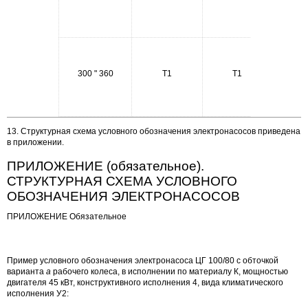
или
Exds1
1 Exds
или
300 " 360
Т1
Т1
Exdse1
или
Exds1
13. Структурная схема условного обозначения электронасосов приведена
в приложении.
ПРИЛОЖЕНИЕ (обязательное).
СТРУКТУРНАЯ СХЕМА УСЛОВНОГО
ОБОЗНАЧЕНИЯ ЭЛЕКТРОНАСОСОВ
ПРИЛОЖЕНИЕ Обязательное
Пример условного обозначения электронасоса ЦГ 100/80 с обточкой
варианта
а
рабочего колеса, в исполнении по материалу К, мощностью
двигателя 45 кВт, конструктивного исполнения 4, вида климатического
исполнения У2: