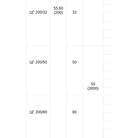
1
55,60
2
ЦГ 200/32
32
2,
(200)
3
4
5
6
1
2
ЦГ 200/50
50
4,
3
4
5
50
(3000)
6
1
2
ЦГ 200/80
80
4,
3
4
5