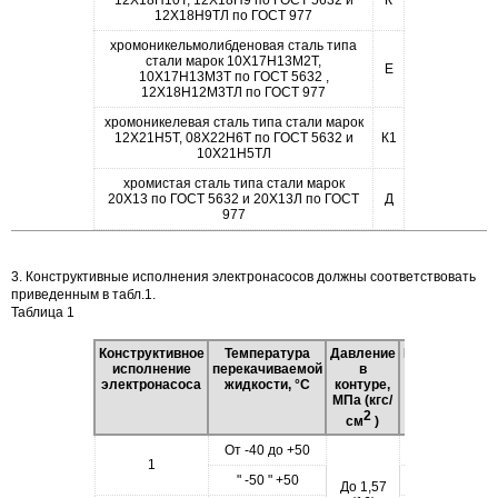
12Х18Н10Т, 12Х18Н9 по ГОСТ 5632 и
К
12Х18Н9ТЛ по ГОСТ 977
хромоникельмолибденовая сталь типа
стали марок 10Х17Н13М2Т,
Е
10Х17Н13М3Т по ГОСТ 5632 ,
12Х18Н12М3ТЛ по ГОСТ 977
хромоникелевая сталь типа стали марок
12Х21Н5Т, 08Х22Н6Т по ГОСТ 5632 и
К1
10Х21Н5ТЛ
хромистая сталь типа стали марок
20Х13 по ГОСТ 5632 и 20Х13Л по ГОСТ
Д
977
3. Конструктивные исполнения электронасосов должны соответствовать
приведенным в табл.1.
Таблица 1
Конструктивное
Температура
Давление
Исполнение
исполнение
перекачиваемой
в
по
электронасоса
жидкости, °С
контуре,
материалу
МПа (кгс/
2
см
)
От -40 до +50
А
1
" -50 " +50
К, Е, К1, Д
До 1,57