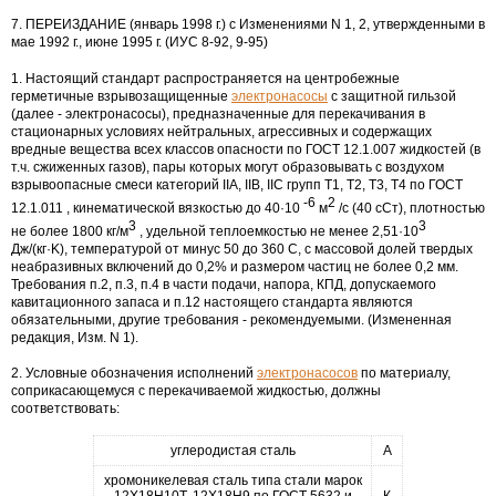
7. ПЕРЕИЗДАНИЕ (январь 1998 г.) с Изменениями N 1, 2, утвержденными в
мае 1992 г., июне 1995 г. (ИУС 8-92, 9-95)
1. Настоящий стандарт распространяется на центробежные
герметичные взрывозащищенные
электронасосы
с защитной гильзой
(далее - электронасосы), предназначенные для перекачивания в
стационарных условиях нейтральных, агрессивных и содержащих
вредные вещества всех классов опасности по ГОСТ 12.1.007 жидкостей (в
т.ч. сжиженных газов), пары которых могут образовывать с воздухом
взрывоопасные смеси категорий IIA, IIB, IIC групп Т1, Т2, Т3, Т4 по ГОСТ
-6
2
12.1.011 , кинематической вязкостью до 40·10
м
/с (40 сСт), плотностью
3
3
не более 1800 кг/м
, удельной теплоемкостью не менее 2,51·10
Дж/(кг·K), температурой от минус 50 до 360 С, с массовой долей твердых
неабразивных включений до 0,2% и размером частиц не более 0,2 мм.
Требования п.2, п.3, п.4 в части подачи, напора, КПД, допускаемого
кавитационного запаса и п.12 настоящего стандарта являются
обязательными, другие требования - рекомендуемыми. (Измененная
редакция, Изм. N 1).
2. Условные обозначения исполнений
электронасосов
по материалу,
соприкасающемуся с перекачиваемой жидкостью, должны
соответствовать:
углеродистая сталь
А
хромоникелевая сталь типа стали марок