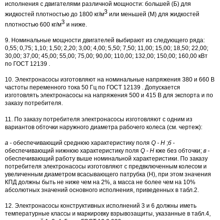
исполнения с двигателями различной мощности: большей (Б) для
3
жидкостей плотностью до 1800 кг/м
или меньшей (М) для жидкостей
3
плотностью 600 кг/м
и ниже.
9. Номинальные мощности двигателей выбирают из следующего ряда:
0,55; 0,75; 1,10; 1,50; 2,20; 3,00; 4,00; 5,50; 7,50; 11,00; 15,00; 18,50; 22,00;
30,00; 37,00; 45,00; 55,00; 75,00; 90,00; 110,00; 132,00; 150,00; 160,00 кВт
по ГОСТ 12139 .
10. Электронасосы изготовляют на номинальные напряжения 380 и 660 В
частоты переменного тока 50 Гц по ГОСТ 12139 . Допускается
изготовлять электронасосы на напряжения 500 и 415 В для экспорта и по
заказу потребителя.
11. По заказу потребителя электронасосы изготовляют с одним из
вариантов обточки наружного диаметра рабочего колеса (см. чертеж):
а
- обеспечивающий среднюю характеристику поля
Q - H
;
б
-
обеспечивающий нижнюю характеристику поля
Q - H
кже без обточки;
в
-
обеспечивающий работу выше номинальной характеристики. По заказу
потребителя электронасосы изготовляют с предвключенным колесом и
увеличенным диаметром всасывающего патрубка (H), при этом значения
КПД должны быть не ниже чем на 2%, а масса не более чем на 10%
абсолютных значений основного исполнения, приведенных в табл.2.
12. Электронасосы конструктивных исполнений 3 и 6 должны иметь
температурные классы и маркировку взрывозащиты, указанные в табл.4,