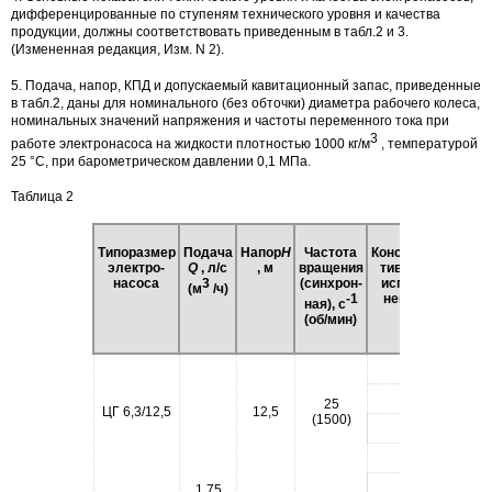
дифференцированные по ступеням технического уровня и качества
продукции, должны соответствовать приведенным в табл.2 и 3.
(Измененная редакция, Изм. N 2).
5. Подача, напор, КПД и допускаемый кавитационный запас, приведенные
в табл.2, даны для номинального (без обточки) диаметра рабочего колеса,
номинальных значений напряжения и частоты переменного тока при
3
работе электронасоса на жидкости плотностью 1000 кг/м
, температурой
25 °С, при барометрическом давлении 0,1 МПа.
Таблица 2
1-я 
Типоразмер
Подача
Напор
H
Частота
Конструк-
01.0
электро-
Q
, л/с
, м
вращения
тивное
Допуск
насоса
3
(синхрон-
испол-
(м
/ч)
кави
-1
нение
ная), с
цион
(об/мин)
запас
не б
1
2
25
ЦГ 6,3/12,5
12,5
0,
(1500)
3
4
5
1,75