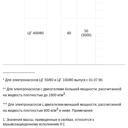
5
6
1
2
50
ЦГ 400/80
80
9,
(3000)
3
4
5
6
________________
* Для электронасосов ЦГ 50/80 и ЦГ 100/80 выпуск с 01.07.90.
** Для электронасосов с двигателями большей мощности, рассчитанной
3
на жидкость плотностью до 1800 кг/м
.
*** Для электронасосов с двигателем меньшей мощности, рассчитанной
3
на жидкость плотностью 600 кг/м
и ниже. Примечания:
1. Значения массы, приведенные в скобках, относятся к
взрывозащищенному исполнению II С.