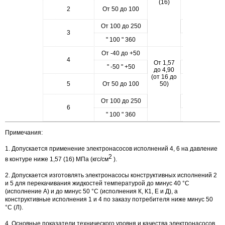
(16)
А, К, Е, К1,
2
От 50 до 100
Д
От 100 до 250
К, Е, К1
3
" 100 " 360
А, Д
От -40 до +50
А
4
От 1,57
" -50 " +50
К, Е, К1, Д
до 4,90
(от 16 до
А, К, Е, К1,
5
От 50 до 100
50)
Д
От 100 до 250
К, Е, К1
6
" 100 " 360
А, Д
Примечания:
1. Допускается применение электронасосов исполнений 4, 6 на давление
2
в контуре ниже 1,57 (16) МПа (кгс/см
).
2. Допускается изготовлять электронасосы конструктивных исполнений 2
и 5 для перекачивания жидкостей температурой до минус 40 °С
(исполнение А) и до минус 50 °С (исполнения К, К1, Е и Д), а
конструктивные исполнения 1 и 4 по заказу потребителя ниже минус 50
°С (Л).
4. Основные показатели технического уровня и качества электронасосов,