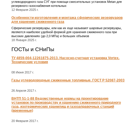
углеводородного газа СУГ при помощи смесительных установок Metan для
резервного газоснабжения котельных
12 Февраля 2025 г.
Особенности изготовления и монтажа сферических резервуаров
для хранения сжиженного газа
Сферические резервуары, или как их еще называют шаровые резервуары,
являются наиболее удобной формой для хранения сжиженного газа при
высоких давлениях (до 2,0 МПа) и больших объемов
18 Января 2025 г.
ГОСТы и СНиПы
ТУ 4859-004-12261875-2013. Насосно-счетная установка Vortex.
Технические условия
08 Июня 2017 г.
Газы углеводородные сжиженные топливные. ГОСТ Р 52087-2003
26 Апреля 2017 г.
ВНТП 51-1-88 Ведомственные нормы на проектирование
установок по производству и хранению сжиженного природного
газа, изотермических хранилищ и газозаправочных станций
(временные)
20 Февраля 2017 г.