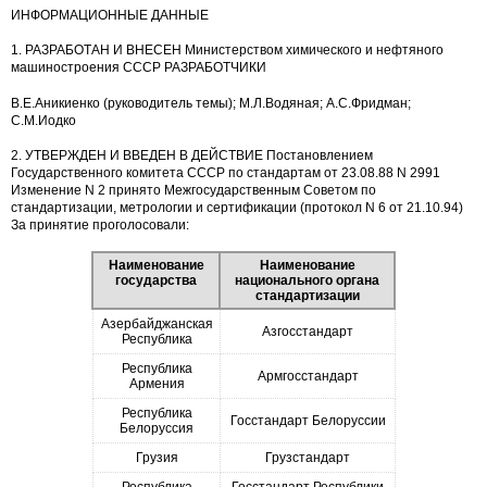
ИНФОРМАЦИОННЫЕ ДАННЫЕ
1. РАЗРАБОТАН И ВНЕСЕН Министерством химического и нефтяного
машиностроения СССР РАЗРАБОТЧИКИ
В.Е.Аникиенко (руководитель темы); М.Л.Водяная; А.С.Фридман;
С.М.Иодко
2. УТВЕРЖДЕН И ВВЕДЕН В ДЕЙСТВИЕ Постановлением
Государственного комитета СССР по стандартам от 23.08.88 N 2991
Изменение N 2 принято Межгосударственным Советом по
стандартизации, метрологии и сертификации (протокол N 6 от 21.10.94)
За принятие проголосовали:
Наименование
Наименование
государства
национального органа
стандартизации
Азербайджанская
Азгосстандарт
Республика
Республика
Армгосстандарт
Армения
Республика
Госстандарт Белоруссии
Белоруссия
Грузия
Грузстандарт