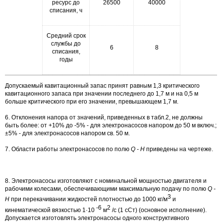
ресурс до
26500
40000
списания, ч
Средний срок
службы до
6
8
списания,
годы
Допускаемый кавитационный запас принят равным 1,3 критического
кавитационного запаса при значении последнего до 1,7 м и на 0,5 м
больше критического при его значении, превышающем 1,7 м.
6. Отклонения напора от значений, приведенных в табл.2, не должны
быть более: от +10% до -5% - для электронасосов напором до 50 м включ.;
±5% - для электронасосов напором св. 50 м.
7. Области работы электронасосов по полю
Q - H
приведены на чертеже.
8. Электронасосы изготовляют с номинальной мощностью двигателя и
рабочими колесами, обеспечивающими максимальную подачу по полю
Q -
3
H
при перекачивании жидкостей плотностью до 1000 кг/м
и
-6
2
кинематической вязкостью 1·10
м
/с (1 сСт) (основное исполнение).
Допускается изготовлять электронасосы одного конструктивного