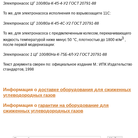
Электронасос ЦГ 100/80а-К-45-4-У2 ГОСТ 20791-88
То же, для электронасоса исполнения по взрывозащите 11С:
Электронасос ЦГ 100/80а-К-45-4С-У2 ГОСТ 20791-88
То же, для электронасоса с предвключенным колесом, перекачивающего
3
жидкость температурой ниже минус 50 °С, плотностью до 1800 кг/м
,
после первой модернизации:
Электронасос 1 ЦГ 100/80На-К-75Б-4Л-У2 ГОСТ 20791-88
Текст документа сверен по: официальное издание М.: ИПК Издательство
стандартов, 1998
Информация о
доставке оборудования для сжиженных
углеводородных газов
Информация о
гарантии на оборудование для
сжиженных углеводородных газов